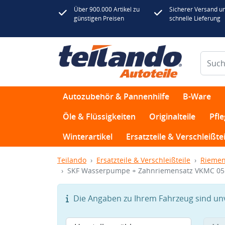
Über 900.000 Artikel zu
Sicherer Versand u
günstigen Preisen
schnelle Lieferung
Autozubehör & Pannenhilfe
B-Ware
Öle & Flüssigkeiten
Originalteile
Pfl
Winterartikel
Ersatzteile & Verschleißtei
Teilando
Ersatzteile & Verschleißteile
Riemen
SKF Wasserpumpe + Zahnriemensatz VKMC 05
Die Angaben zu Ihrem Fahrzeug sind unvo