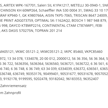
, AIRTEX WPK-167701, Saleri SIL K1PA1217, METELLI 30-0940-1, SN
CHINSON KH 60WP264, Schaeffler INA 530 0004 31, SWAG 33 10 17
RAF KP940-1, GK K980766A, AISIN TKPS-7065, TRISCAN 8647 24009,
UE PRINT ADG073759, OPTIMAL SK-1162AQ2, BOSCH 1 987 948 879,
6 998, DAYCO KTBWP2216, CONTINENTAL CTAM CT874WP1, FEBI
, AKS DASIS 570275N, TOPRAN 201 214
MA05121, VKMC 05121-2, VKMC05121-2, VKPC 85460, VKPC85460
72, 13 34 078, 1334078, 20 00 012, 2000012, 56 36 356, 56 36 364, 
56 36 722, 5636356, 5636364, 5636560, 5636721, 5636722, 6 36 561, 6
36 740, 6 36 748, 6 36 749, 63 34 039, 6334039, 636372, 636561, 6365
 636748, 636749, 90353176, 90499401, 90531677, 90531678, 9057052
3, 9192178, 9199595, 9202478, 93182042, 96183353, 96352407
Zahnriemensatz
m Zahnprofil