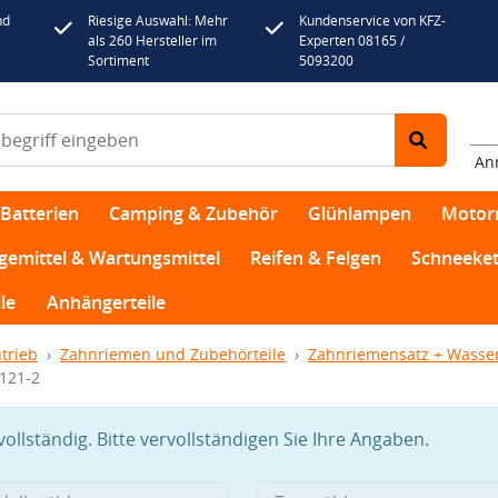
nd
Riesige Auswahl: Mehr
Kundenservice von KFZ-
als 260 Hersteller im
Experten 08165 /
Sortiment
5093200
An
Batterien
Camping & Zubehör
Glühlampen
Motor
egemittel & Wartungsmittel
Reifen & Felgen
Schneeket
le
Anhängerteile
trieb
Zahnriemen und Zubehörteile
Zahnriemensatz + Wass
121-2
llständig. Bitte vervollständigen Sie Ihre Angaben.