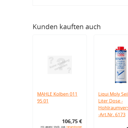
Kunden kauften auch
MAHLE Kolben 011
Liqui Moly Seil
95 01
Liter Dose -
Hohlraumvers
-Art.Nr. 6173
106,75 €
inkl. gesetzl. MwSt., zzgl.
Versandkosten