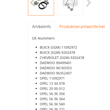
Artikelinfo
Produktverantwortlicher
OE-Nummern
BUICK (SGM) 11092972
BUICK (SGM) 9202478
CHEVROLET (SGM) 9202478
DAEWOO 90499401
DAEWOO 96183353
DAEWOO 96352407
OPEL 11092971
OPEL 13 34 078
OPEL 20 00 012
OPEL 56 36 356
OPEL 56 36 364
OPEL 56 36 560
OPEL 56 36 721