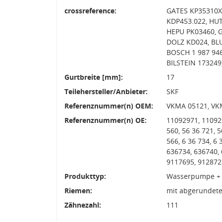
crossreference:
GATES KP35310XS
KDP453.022, HUT
HEPU PK03460, G
DOLZ KD024, BL
BOSCH 1 987 94
BILSTEIN 173249
Gurtbreite [mm]:
17
Teilehersteller/Anbieter:
SKF
Referenznummer(n) OEM:
VKMA 05121, VK
Referenznummer(n) OE:
11092971, 110929
560, 56 36 721, 
566, 6 36 734, 6 
636734, 636740,
9117695, 912872
Produkttyp:
Wasserpumpe + 
Riemen:
mit abgerundete
Zähnezahl:
111