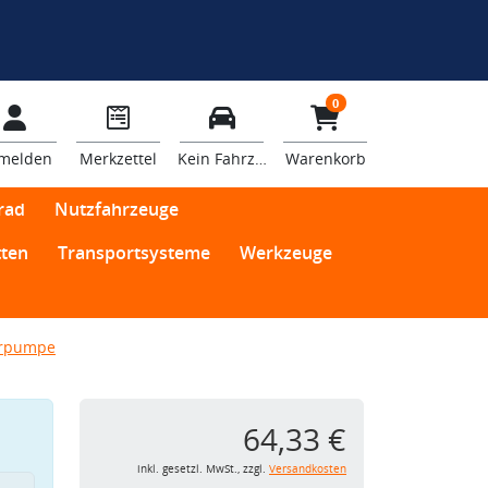
0
melden
Merkzettel
Kein Fahrzeug
Warenkorb
rad
Nutzfahrzeuge
ten
Transportsysteme
Werkzeuge
erpumpe
64,33 €
inkl. gesetzl. MwSt., zzgl.
Versandkosten