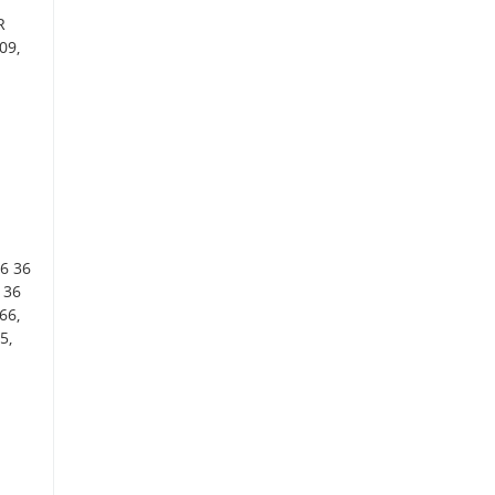
R
09,
56 36
 36
66,
5,