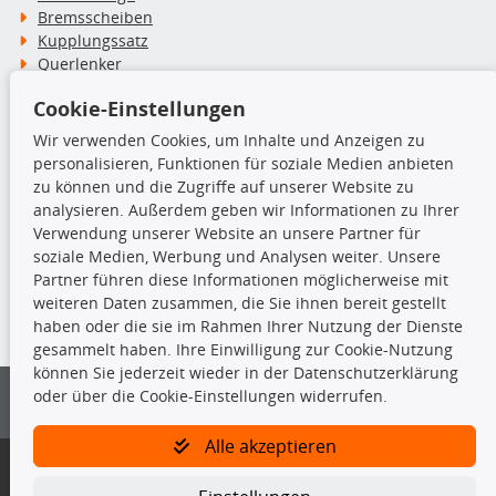
Bremsscheiben
Kupplungssatz
Querlenker
Radlager
Cookie-Einstellungen
Stoßdämpfer
Wir verwenden Cookies, um Inhalte und Anzeigen zu
personalisieren, Funktionen für soziale Medien anbieten
TecDoc Inside
zu können und die Zugriffe auf unserer Website zu
analysieren. Außerdem geben wir Informationen zu Ihrer
Verwendung unserer Website an unsere Partner für
soziale Medien, Werbung und Analysen weiter. Unsere
Partner führen diese Informationen möglicherweise mit
Die hier angezeigten Daten insbesondere die gesamte Datenbank dürfen
weiteren Daten zusammen, die Sie ihnen bereit gestellt
nicht kopiert werden.
haben oder die sie im Rahmen Ihrer Nutzung der Dienste
gesammelt haben. Ihre Einwilligung zur Cookie-Nutzung
Es ist zu unterlassen, die Daten oder die gesamte Datenbank ohne
können Sie jederzeit wieder in der Datenschutzerklärung
vorherige Zustimmung von TecDoc zu vervielfältigen, zu verbreiten
oder über die Cookie-Einstellungen widerrufen.
und/oder diese Handlungen durch Dritte ausführen zu lassen. Ein
Zuwiderhandeln stellt eine Urheberrechtsverletzung dar und wird verfolgt.
Alle akzeptieren
Bitte prüfen Sie, ob das über unseren Onlineshop identifizierte Ersatzteil
auch tatsächlich dem gesuchten Ersatzteil entspricht.