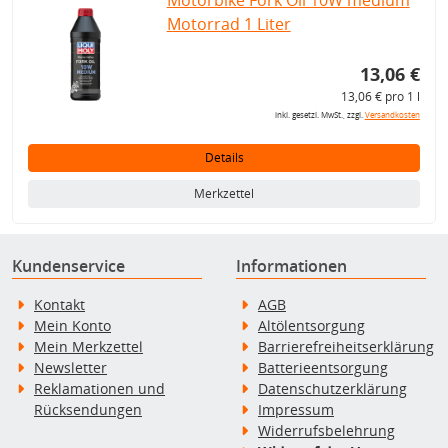
Motorbike Fork Oil 10W medium
Motorrad 1 Liter
13,06 €
13,06 € pro 1 l
inkl. gesetzl. MwSt., zzgl.
Versandkosten
Details
Merkzettel
Kundenservice
Informationen
Kontakt
AGB
Mein Konto
Altölentsorgung
Mein Merkzettel
Barrierefreiheitserklärung
Newsletter
Batterieentsorgung
Reklamationen und
Datenschutzerklärung
Rücksendungen
Impressum
Widerrufsbelehrung