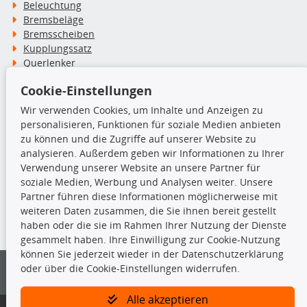
Beleuchtung
Bremsbeläge
Bremsscheiben
Kupplungssatz
Querlenker
Radlager
Cookie-Einstellungen
Stoßdämpfer
Wir verwenden Cookies, um Inhalte und Anzeigen zu
personalisieren, Funktionen für soziale Medien anbieten
TecDoc Inside
zu können und die Zugriffe auf unserer Website zu
analysieren. Außerdem geben wir Informationen zu Ihrer
Verwendung unserer Website an unsere Partner für
soziale Medien, Werbung und Analysen weiter. Unsere
Partner führen diese Informationen möglicherweise mit
Die hier angezeigten Daten insbesondere die gesamte Datenbank dürfen
weiteren Daten zusammen, die Sie ihnen bereit gestellt
nicht kopiert werden.
haben oder die sie im Rahmen Ihrer Nutzung der Dienste
gesammelt haben. Ihre Einwilligung zur Cookie-Nutzung
Es ist zu unterlassen, die Daten oder die gesamte Datenbank ohne
können Sie jederzeit wieder in der Datenschutzerklärung
vorherige Zustimmung von TecDoc zu vervielfältigen, zu verbreiten
oder über die Cookie-Einstellungen widerrufen.
und/oder diese Handlungen durch Dritte ausführen zu lassen. Ein
Zuwiderhandeln stellt eine Urheberrechtsverletzung dar und wird verfolgt.
Alle akzeptieren
Bitte prüfen Sie, ob das über unseren Onlineshop identifizierte Ersatzteil