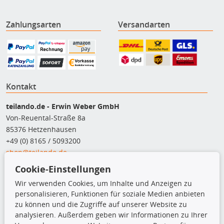
Zahlungsarten
Versandarten
Kontakt
teilando.de - Erwin Weber GmbH
Von-Reuental-Straße 8a
85376 Hetzenhausen
+49 (0) 8165 / 5093200
shop@teilando.de
Cookie-Einstellungen
Top Produkte
Wir verwenden Cookies, um Inhalte und Anzeigen zu
Beleuchtung
personalisieren, Funktionen für soziale Medien anbieten
Bremsbeläge
zu können und die Zugriffe auf unserer Website zu
Bremsscheiben
analysieren. Außerdem geben wir Informationen zu Ihrer