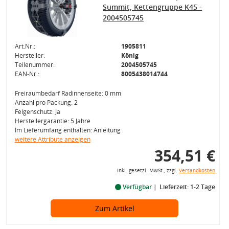
Summit, Kettengruppe K45 -
2004505745
Art.Nr.:
1905811
Hersteller:
König
Teilenummer:
2004505745
EAN-Nr.:
8005438014744
Freiraumbedarf Radinnenseite: 0 mm
Anzahl pro Packung: 2
Felgenschutz: Ja
Herstellergarantie: 5 Jahre
Im Lieferumfang enthalten: Anleitung
weitere Attribute anzeigen
354,51 €
inkl. gesetzl. MwSt., zzgl.
Versandkosten
Verfügbar
Lieferzeit: 1-2 Tage
Zum Artikel