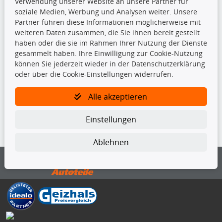
Kupplungssatz
Verwendung unserer Website an unsere Partner für
Querlenker
soziale Medien, Werbung und Analysen weiter. Unsere
Radlager
Partner führen diese Informationen möglicherweise mit
Stoßdämpfer
weiteren Daten zusammen, die Sie ihnen bereit gestellt
haben oder die sie im Rahmen Ihrer Nutzung der Dienste
gesammelt haben. Ihre Einwilligung zur Cookie-Nutzung
TecDoc Inside
können Sie jederzeit wieder in der Datenschutzerklärung
oder über die Cookie-Einstellungen widerrufen.
Alle akzeptieren
Die hier angezeigten Daten insbesondere die gesamte Datenbank dürfen
Einstellungen
nicht kopiert werden.
Ablehnen
Es ist zu unterlassen, die Daten oder die gesamte Datenbank ohne
vorherige Zustimmung von TecDoc zu vervielfältigen, zu verbreiten
und/oder diese Handlungen durch Dritte ausführen zu lassen. Ein
Zuwiderhandeln stellt eine Urheberrechtsverletzung dar und wird verfolgt.
Bitte prüfen Sie, ob das über unseren Onlineshop identifizierte Ersatzteil
auch tatsächlich dem gesuchten Ersatzteil entspricht.
Gegebenenfalls sind ergänzende Informationen notwendig, um
sicherzustellen, dass das gewählte Ersatzteil auch in das gewünschte