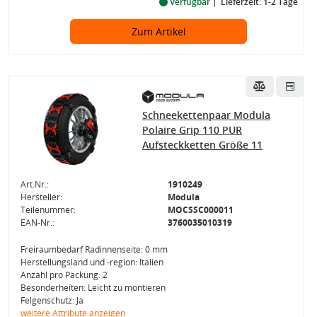
Verfügbar
Lieferzeit: 1-2 Tage
Zum Artikel
Schneekettenpaar Modula
Polaire Grip 110 PUR
Aufsteckketten Größe 11
Art.Nr.:
1910249
Hersteller:
Modula
Teilenummer:
MOCSSC000011
EAN-Nr.:
3760035010319
Freiraumbedarf Radinnenseite: 0 mm
Herstellungsland und -region: Italien
Anzahl pro Packung: 2
Besonderheiten: Leicht zu montieren
Felgenschutz: Ja
weitere Attribute anzeigen