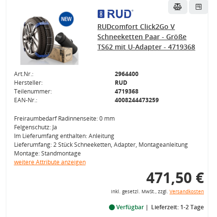
RUDcomfort Click2Go V
Schneeketten Paar - Größe
TS62 mit U-Adapter - 4719368
Art.Nr.:
2964400
Hersteller:
RUD
Teilenummer:
4719368
EAN-Nr.:
4008244473259
Freiraumbedarf Radinnenseite: 0 mm
Felgenschutz: Ja
Im Lieferumfang enthalten: Anleitung
Lieferumfang: 2 Stück Schneeketten, Adapter, Montageanleitung
Montage: Standmontage
weitere Attribute anzeigen
471,50 €
inkl. gesetzl. MwSt., zzgl.
Versandkosten
Verfügbar
Lieferzeit: 1-2 Tage