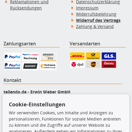
Reklamationen und
Datenschutzerklärung
Rücksendungen
Impressum
Widerrufsbelehrung
Widerruf des Vertrags
Zahlung & Versand
Zahlungsarten
Versandarten
Kontakt
teilando.de - Erwin Weber GmbH
Von-Reuental-Straße 8a
Cookie-Einstellungen
85376 Hetzenhausen
+49 (0) 8165 / 5093200
Wir verwenden Cookies, um Inhalte und Anzeigen zu
personalisieren, Funktionen für soziale Medien anbieten
shop@teilando.de
zu können und die Zugriffe auf unserer Website zu
analysieren. Außerdem geben wir Informationen zu Ihrer
Top Produkte