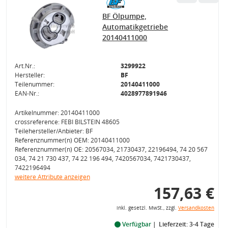
BF Ölpumpe,
Automatikgetriebe
20140411000
Art.Nr.:
3299922
Hersteller:
BF
Teilenummer:
20140411000
EAN-Nr.:
4028977891946
Artikelnummer: 20140411000
crossreference: FEBI BILSTEIN 48605
Teilehersteller/Anbieter: BF
Referenznummer(n) OEM: 20140411000
Referenznummer(n) OE: 20567034, 21730437, 22196494, 74 20 567
034, 74 21 730 437, 74 22 196 494, 7420567034, 7421730437,
7422196494
weitere Attribute anzeigen
157,63 €
inkl. gesetzl. MwSt., zzgl.
Versandkosten
Verfügbar
Lieferzeit: 3-4 Tage