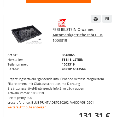
FEBI BILSTEIN Ölwanne,
Automatikgetriebe febi Plus
1003319
Art.Nr.:
3548065
Hersteller:
FEBI BILSTEIN
Teilenummer:
1003319
EAN-Nr.:
4027816313564
Ergänzungsartikel/Ergänzende Info: Ölwanne mit fest integriertem
Filterelement, mit Ölablassschraube, mit Dichtung
Ergänzungsartikel/Ergänzende Info 2: mit Schrauben
Artikelnummer: 1003319
Breite [mm]: 300
crossreference: BLUE PRINT ADBP210262, VAICO V53-0201
weitere Attribute anzeigen
131,31 €