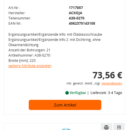
Art.Nr.:
1717857
Hersteller:
ACKOJA
Teilenummer:
A38-0270
EAN-Nr.:
4062375143108
Ergänzungsartikel/Ergänzende Info: mit Ölablassschraube
Ergänzungsartikel/Ergänzende Info 2: mit Dichtring, ohne
Ölwannendichtung
Anzahl der Bohrungen: 21
Artikelnummer: A38-0270
Breite [mm]: 225
weitere Attribute anzeigen
73,56 €
inkl. gesetzl. MwSt., zzgl.
Versandkosten
Verfügbar
Lieferzeit: 3-4 Tage
Zum Artikel