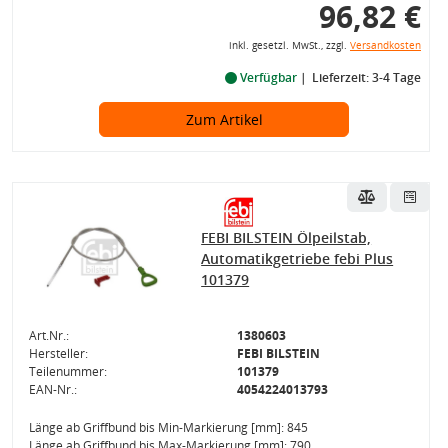
96,82 €
inkl. gesetzl. MwSt., zzgl.
Versandkosten
Verfügbar
Lieferzeit: 3-4 Tage
Zum Artikel
FEBI BILSTEIN Ölpeilstab,
Automatikgetriebe febi Plus
101379
Art.Nr.:
1380603
Hersteller:
FEBI BILSTEIN
Teilenummer:
101379
EAN-Nr.:
4054224013793
Länge ab Griffbund bis Min-Markierung [mm]: 845
Länge ab Griffbund bis Max-Markierung [mm]: 790