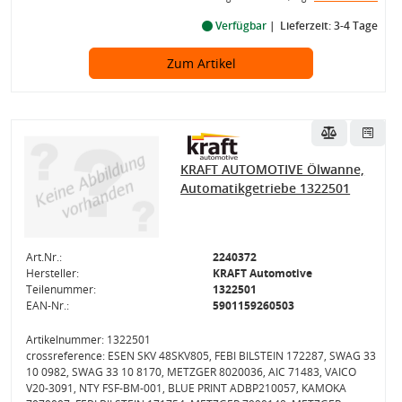
Verfügbar
Lieferzeit: 3-4 Tage
Zum Artikel
KRAFT AUTOMOTIVE Ölwanne,
Automatikgetriebe 1322501
Art.Nr.:
2240372
Hersteller:
KRAFT Automotive
Teilenummer:
1322501
EAN-Nr.:
5901159260503
Artikelnummer: 1322501
crossreference: ESEN SKV 48SKV805, FEBI BILSTEIN 172287, SWAG 33
10 0982, SWAG 33 10 8170, METZGER 8020036, AIC 71483, VAICO
V20-3091, NTY FSF-BM-001, BLUE PRINT ADBP210057, KAMOKA