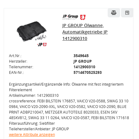
JP GROUP Ölwanne,
Automatikgetriebe JP
1412900310
Art.Nr.:
3549645
Hersteller:
JP GROUP
Teilenummer:
1412900310
EAN-Nr.:
5714670525293
Ergänzungsartikel/Ergänzende Info: Ölwanne mit fest integriertem
Filterelement
Artikelnummer: 1412900310
crossreference: FEBI BILSTEIN 176857, VAICO V20-0588, SWAG 33 10
0984, VAICO V20-2090-XXL, VAICO V20-0582, VAICO V20-2090, BLUE
PRINT ADBP210047, METZGER AUTOTEILE 8020033, ESEN SKV
48SKV812, SWAG 33 11 0264, VAICO V20-0587, FEBI BILSTEIN 171618
Filterausführung: Siebfilter
Teilehersteller/Anbieter: JP GROUP
weitere Attribute anzeigen