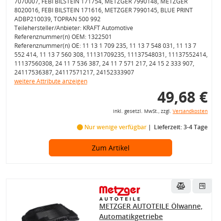
7070007, FEBI BILSTEIN 171754, METZGER 7990148, METZGER
8020016, FEBI BILSTEIN 171616, METZGER 7990145, BLUE PRINT
ADBP210039, TOPRAN 500 992
Teilehersteller/Anbieter: KRAFT Automotive
Referenznummer(n) OEM: 1322501
Referenznummer(n) OE: 11 13 1 709 235, 11 13 7 548 031, 11 13 7
552 414, 11 13 7 560 308, 11131709235, 11137548031, 11137552414,
11137560308, 24 11 7 536 387, 24 11 7 571 217, 24 15 2 333 907,
24117536387, 24117571217, 24152333907
weitere Attribute anzeigen
49,68 €
inkl. gesetzl. MwSt., zzgl.
Versandkosten
Nur wenige verfügbar
Lieferzeit: 3-4 Tage
Zum Artikel
METZGER AUTOTEILE Ölwanne,
Automatikgetriebe