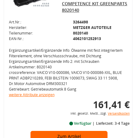
COMPETENCE KIT GREENPARTS
8020140
Art.Nr.:
3264498
Hersteller:
METZGER AUTOTEILE
Teilenummer:
8020140
EAN-Nr.:
4062101252913
Ergänzungsartikel/Ergänzende Info: Ölwanne mit fest integriertem
Filterelement, ohne Verschlussschraube, mit Dichtung
Ergänzungsartikel/Ergänzende Info 2: mit Schrauben
Artikelnummer: 8020140
crossreference: VAICO V10-000086, VAICO V10-000086-XXL, BLUE
PRINT ADBP210289, FEBI BILSTEIN 1009073, SWAG 33 11 5908,
Dr.Motor Automotive DRM300321
Getriebeart: Getriebeautomatik 8 Gang
weitere Attribute anzeigen
161,41 €
inkl. gesetzl. MwSt., zzgl.
Versandkosten
Verfügbar
Lieferzeit: 3-4 Tage
Zum Artikel