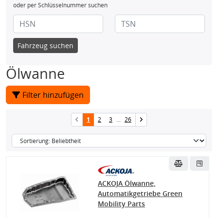
oder per Schlüsselnummer suchen
Fahrzeug suchen
Ölwanne
Filter hinzufügen
1
2
3
...
26
ACKOJA Ölwanne,
Automatikgetriebe Green
Mobility Parts