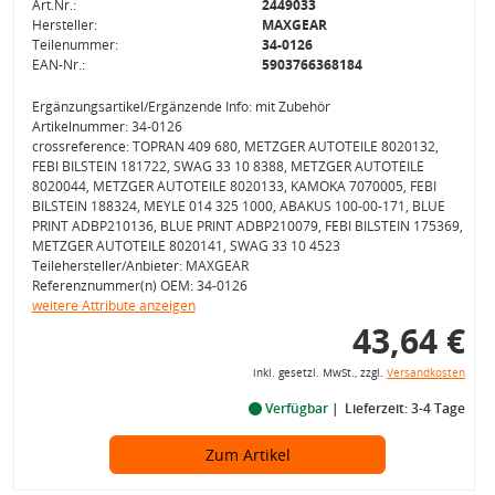
Art.Nr.:
2449033
Hersteller:
MAXGEAR
Teilenummer:
34-0126
EAN-Nr.:
5903766368184
Ergänzungsartikel/Ergänzende Info: mit Zubehör
Artikelnummer: 34-0126
crossreference: TOPRAN 409 680, METZGER AUTOTEILE 8020132,
FEBI BILSTEIN 181722, SWAG 33 10 8388, METZGER AUTOTEILE
8020044, METZGER AUTOTEILE 8020133, KAMOKA 7070005, FEBI
BILSTEIN 188324, MEYLE 014 325 1000, ABAKUS 100-00-171, BLUE
PRINT ADBP210136, BLUE PRINT ADBP210079, FEBI BILSTEIN 175369,
METZGER AUTOTEILE 8020141, SWAG 33 10 4523
Teilehersteller/Anbieter: MAXGEAR
Referenznummer(n) OEM: 34-0126
weitere Attribute anzeigen
43,64 €
inkl. gesetzl. MwSt., zzgl.
Versandkosten
Verfügbar
Lieferzeit: 3-4 Tage
Zum Artikel