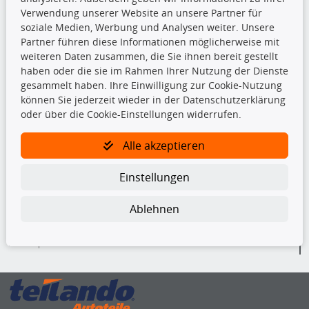
Verwendung unserer Website an unsere Partner für
Beleuchtung
soziale Medien, Werbung und Analysen weiter. Unsere
Bremsbeläge
Partner führen diese Informationen möglicherweise mit
Bremsscheiben
weiteren Daten zusammen, die Sie ihnen bereit gestellt
Kupplungssatz
haben oder die sie im Rahmen Ihrer Nutzung der Dienste
Querlenker
gesammelt haben. Ihre Einwilligung zur Cookie-Nutzung
Radlager
können Sie jederzeit wieder in der Datenschutzerklärung
Stoßdämpfer
oder über die Cookie-Einstellungen widerrufen.
Alle akzeptieren
TecDoc Inside
Einstellungen
Ablehnen
Die hier angezeigten Daten insbesondere die gesamte Datenbank dürfen
nicht kopiert werden.
Es ist zu unterlassen, die Daten oder die gesamte Datenbank ohne
vorherige Zustimmung von TecDoc zu vervielfältigen, zu verbreiten
und/oder diese Handlungen durch Dritte ausführen zu lassen. Ein
Zuwiderhandeln stellt eine Urheberrechtsverletzung dar und wird verfolgt.