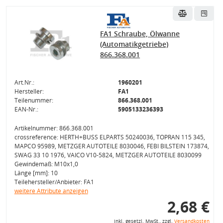
FA1 Schraube, Ölwanne
(Automatikgetriebe)
866.368.001
Art.Nr.:
1960201
Hersteller:
FA1
Teilenummer:
866.368.001
EAN-Nr.:
5905133236393
Artikelnummer: 866.368.001
crossreference: HERTH+BUSS ELPARTS 50240036, TOPRAN 115 345,
MAPCO 95989, METZGER AUTOTEILE 8030046, FEBI BILSTEIN 173874,
SWAG 33 10 1976, VAICO V10-5824, METZGER AUTOTEILE 8030099
Gewindemaß: M10x1,0
Länge [mm]: 10
Teilehersteller/Anbieter: FA1
weitere Attribute anzeigen
2,68 €
inkl. gesetzl. MwSt., zzgl.
Versandkosten