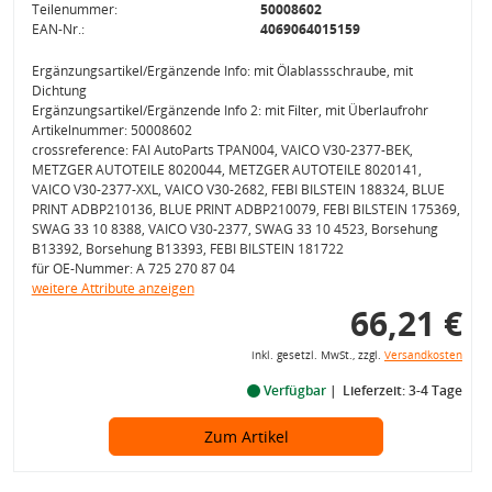
Teilenummer:
50008602
EAN-Nr.:
4069064015159
Ergänzungsartikel/Ergänzende Info: mit Ölablassschraube, mit
Dichtung
Ergänzungsartikel/Ergänzende Info 2: mit Filter, mit Überlaufrohr
Artikelnummer: 50008602
crossreference: FAI AutoParts TPAN004, VAICO V30-2377-BEK,
METZGER AUTOTEILE 8020044, METZGER AUTOTEILE 8020141,
VAICO V30-2377-XXL, VAICO V30-2682, FEBI BILSTEIN 188324, BLUE
PRINT ADBP210136, BLUE PRINT ADBP210079, FEBI BILSTEIN 175369,
SWAG 33 10 8388, VAICO V30-2377, SWAG 33 10 4523, Borsehung
B13392, Borsehung B13393, FEBI BILSTEIN 181722
für OE-Nummer: A 725 270 87 04
weitere Attribute anzeigen
66,21 €
inkl. gesetzl. MwSt., zzgl.
Versandkosten
Verfügbar
Lieferzeit: 3-4 Tage
Zum Artikel