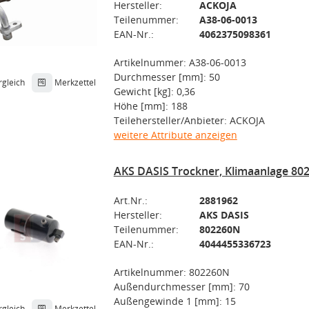
Hersteller:
ACKOJA
Teilenummer:
A38-06-0013
EAN-Nr.:
4062375098361
Artikelnummer: A38-06-0013
Durchmesser [mm]: 50
rgleich
Merkzettel
Gewicht [kg]: 0,36
Höhe [mm]: 188
Teilehersteller/Anbieter: ACKOJA
weitere Attribute anzeigen
AKS DASIS Trockner, Klimaanlage 80
Art.Nr.:
2881962
Hersteller:
AKS DASIS
Teilenummer:
802260N
EAN-Nr.:
4044455336723
Artikelnummer: 802260N
Außendurchmesser [mm]: 70
Außengewinde 1 [mm]: 15
rgleich
Merkzettel