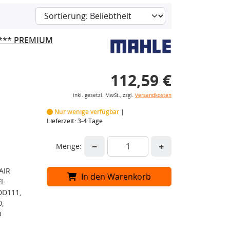
 *** PREMIUM
112,59 €
inkl. gesetzl. MwSt., zzgl.
Versandkosten
Nur wenige verfügbar
Lieferzeit: 3-4 Tage
−
+
Menge:
AIR
In den Warenkorb
EL
DD111,
,
O