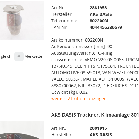
Art.Nr.:
2881958
Hersteller:
AKS DASIS
Teilenummer:
802200N
EAN-Nr.:
4044455336679
Artikelnummer: 802200N
Außendurchmesser [mm]: 90
Ausstattungsvariante: O-Ring
rgleich
Merkzettel
crossreference: VEMO V20-06-0065, FRIGA
137.40045, DELPHI TSP0175084, TRUCKTEC
AUTOMOTIVE 08.59.013, VAN WEZEL 0600
VALEO 509394, MAHLE AD 134 000S, WAE
8880700062, NRF 33072, DIEDERICHS DCT
Gewicht [kg]: 0,82
weitere Attribute anzeigen
AKS DASIS Trockner, Klimaanlage 80
Art.Nr.:
2881915
Hersteller:
AKS DASIS