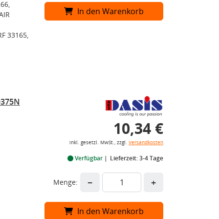
66,
In den Warenkorb
AIR
F 33165,
0375N
10,34 €
inkl. gesetzl. MwSt., zzgl.
Versandkosten
Verfügbar
Lieferzeit: 3-4 Tage
−
+
Menge:
In den Warenkorb