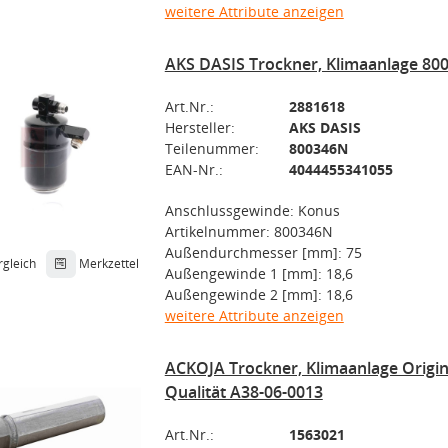
weitere Attribute anzeigen
AKS DASIS Trockner, Klimaanlage 80
Art.Nr.:
2881618
Hersteller:
AKS DASIS
Teilenummer:
800346N
EAN-Nr.:
4044455341055
Anschlussgewinde: Konus
Artikelnummer: 800346N
Außendurchmesser [mm]: 75
rgleich
Merkzettel
Außengewinde 1 [mm]: 18,6
Außengewinde 2 [mm]: 18,6
weitere Attribute anzeigen
ACKOJA Trockner, Klimaanlage Origi
Qualität A38-06-0013
Art.Nr.:
1563021