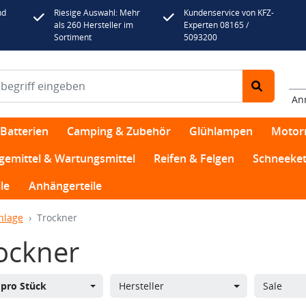
nd
Riesige Auswahl: Mehr
Kundenservice von KFZ-
als 260 Hersteller im
Experten 08165 /
Sortiment
5093200
An
Batterien
Camping & Zubehör
Glühlampen
Motor
egemittel & Wartungsmittel
Reifen & Felgen
Schneeket
le
Anhängerteile
nlage
Trockner
ockner
s
pro Stück
Hersteller
Sale