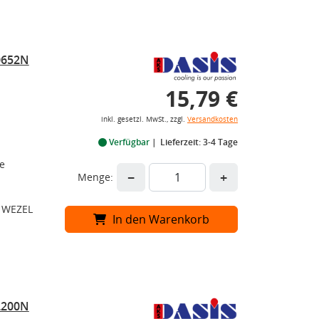
0652N
15,79 €
inkl. gesetzl. MwSt., zzgl.
Versandkosten
Verfügbar
Lieferzeit: 3-4 Tage
e
−
+
Menge:
N WEZEL
In den Warenkorb
2200N