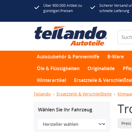
Über 900.000 Artikel zu
Sicherer Versand u
günstigen Preisen
schnelle Lieferung
Autozubehör & Pannenhilfe
B-Ware
Öle & Flüssigkeiten
Originalteile
Pfl
Winterartikel
Ersatzteile & Verschleißtei
Teilando
Ersatzteile & Verschleißteile
Klimaa
Tr
Wählen Sie Ihr Fahrzeug
Prei