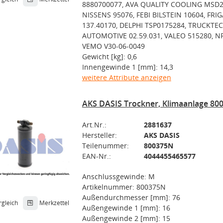
8880700077, AVA QUALITY COOLING MSD2
NISSENS 95076, FEBI BILSTEIN 10604, FRIG
137.40170, DELPHI TSP0175284, TRUCKTEC
AUTOMOTIVE 02.59.031, VALEO 515280, NR
VEMO V30-06-0049
Gewicht [kg]: 0,6
Innengewinde 1 [mm]: 14,3
weitere Attribute anzeigen
AKS DASIS Trockner, Klimaanlage 80
Art.Nr.:
2881637
Hersteller:
AKS DASIS
Teilenummer:
800375N
EAN-Nr.:
4044455465577
Anschlussgewinde: M
Artikelnummer: 800375N
Außendurchmesser [mm]: 76
rgleich
Merkzettel
Außengewinde 1 [mm]: 16
Außengewinde 2 [mm]: 15