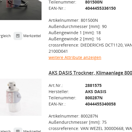
Teilenummer:
801500N
EAN-Nr.:
4044455336150
Artikelnummer: 801500N
Außendurchmesser [mm]: 90
Außengewinde 1 [mm]: 18
rgleich
Merkzettel
Außengewinde 2 [mm]: 16
crossreference: DIEDERICHS DCT1120, VA
2100D041
weitere Attribute anzeigen
AKS DASIS Trockner, Klimaanlage 80
Art.Nr.:
2881575
Hersteller:
AKS DASIS
Teilenummer:
800287N
EAN-Nr.:
4044455340058
Artikelnummer: 800287N
Außendurchmesser [mm]: 75
crossreference: VAN WEZEL 3000D668, W
rgleich
Merkzettel