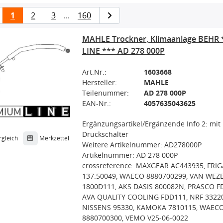
1
2
3
...
160
MAHLE Trockner, Klimaanlage BEHR
LINE *** AD 278 000P
Art.Nr.:
1603668
Hersteller:
MAHLE
Teilenummer:
AD 278 000P
EAN-Nr.:
4057635043625
Ergänzungsartikel/Ergänzende Info 2: mit
Druckschalter
rgleich
Merkzettel
Weitere Artikelnummer: AD278000P
Artikelnummer: AD 278 000P
crossreference: MAXGEAR AC443935, FRIG
137.50049, WAECO 8880700299, VAN WEZ
1800D111, AKS DASIS 800082N, PRASCO F
AVA QUALITY COOLING FDD111, NRF 33220
NISSENS 95330, KAMOKA 7810115, WAEC
8880700300, VEMO V25-06-0022