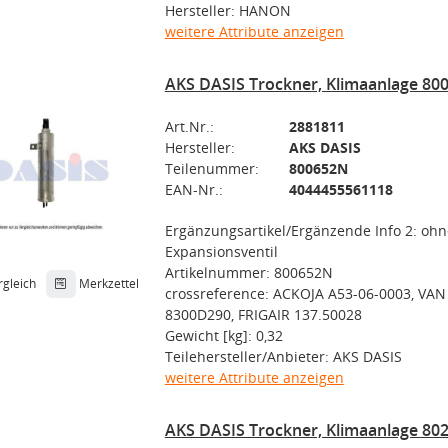
Hersteller: HANON
weitere Attribute anzeigen
AKS DASIS Trockner, Klimaanlage 80
Art.Nr.:
2881811
Hersteller:
AKS DASIS
Teilenummer:
800652N
EAN-Nr.:
4044455561118
Ergänzungsartikel/Ergänzende Info 2: ohn
Expansionsventil
Artikelnummer: 800652N
rgleich
Merkzettel
crossreference: ACKOJA A53-06-0003, VA
8300D290, FRIGAIR 137.50028
Gewicht [kg]: 0,32
Teilehersteller/Anbieter: AKS DASIS
weitere Attribute anzeigen
AKS DASIS Trockner, Klimaanlage 80