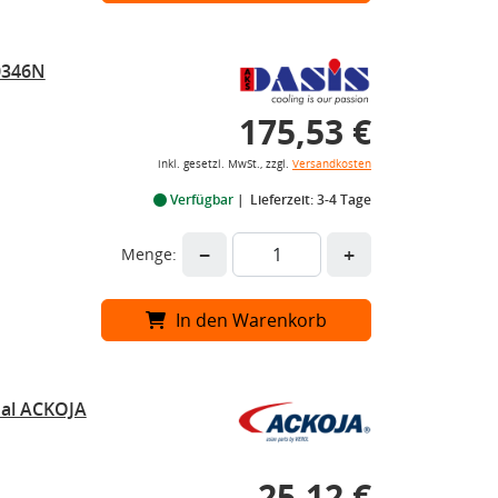
0346N
175,53 €
inkl. gesetzl. MwSt., zzgl.
Versandkosten
Verfügbar
Lieferzeit: 3-4 Tage
−
+
Menge:
In den Warenkorb
nal ACKOJA
25,12 €