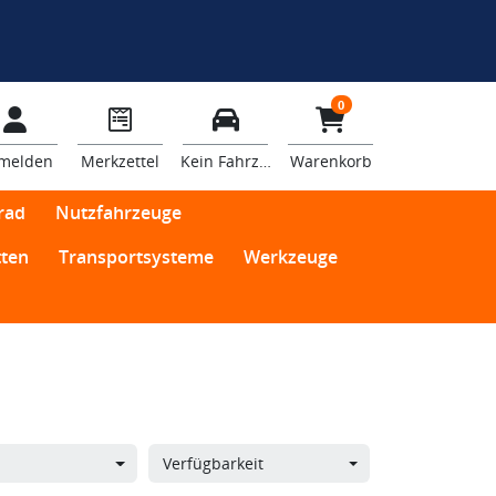
0
melden
Merkzettel
Kein Fahrzeug
Warenkorb
rad
Nutzfahrzeuge
ten
Transportsysteme
Werkzeuge
Verfügbarkeit