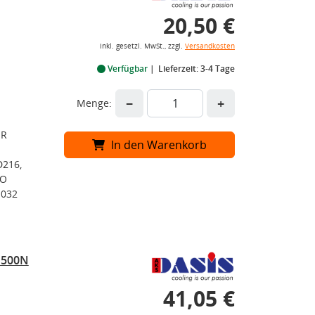
20,50 €
inkl. gesetzl. MwSt., zzgl.
Versandkosten
Verfügbar
Lieferzeit: 3-4 Tage
−
+
Menge:
IR
In den Warenkorb
D216,
CO
1032
1500N
41,05 €