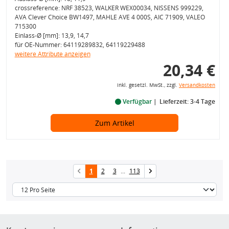
crossreference: NRF 38523, WALKER WEX00034, NISSENS 999229,
AVA Clever Choice BW1497, MAHLE AVE 4 000S, AIC 71909, VALEO
715300
Einlass-Ø [mm]: 13,9, 14,7
für OE-Nummer: 64119289832, 64119229488
weitere Attribute anzeigen
20,34 €
inkl. gesetzl. MwSt., zzgl.
Versandkosten
Verfügbar
Lieferzeit: 3-4 Tage
Zum Artikel
1
2
3
...
113