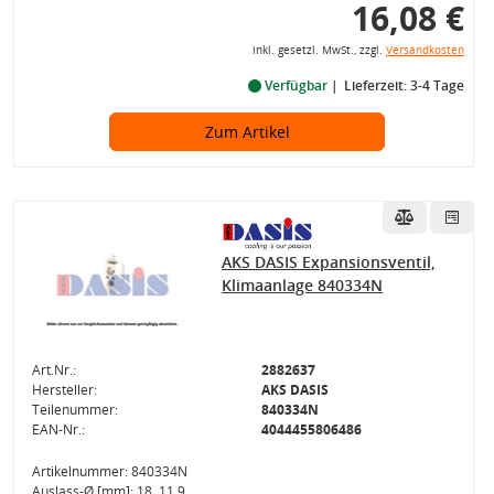
16,08 €
inkl. gesetzl. MwSt., zzgl.
Versandkosten
Verfügbar
Lieferzeit: 3-4 Tage
Zum Artikel
AKS DASIS Expansionsventil,
Klimaanlage 840334N
Art.Nr.:
2882637
Hersteller:
AKS DASIS
Teilenummer:
840334N
EAN-Nr.:
4044455806486
Artikelnummer: 840334N
Auslass-Ø [mm]: 18, 11,9