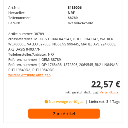
Art.Nr.:
3189006
Hersteller:
NRF
Teilenummer:
38789
EAN-Nr.:
8718042425041
Artikelnummer: 38789
crossreference: MEAT & DORIA K42143, HOFFER K42143, WALKER
WEX00005, VALEO 597053, NISSENS 999445, MAHLE AVE 224 000S,
AKS DASIS 840377N
Teilehersteller/Anbieter: NRF
Referenznummer(n) OEM: 38789
Referenznummer(n) OE: 1768438, 1872806, 2069545, BK2119849AB,
F1F119849DA, F1F119849DB
weitere Attribute anzeigen
22,57 €
inkl. gesetzl. MwSt., zzgl.
Versandkosten
Nur wenige verfügbar
Lieferzeit: 3-4 Tage
Zum Artikel