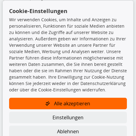
Von-Reuental-Straße 8a
85376 Hetzenhausen
Cookie-Einstellungen
+49 (0) 8165 / 5093200
Wir verwenden Cookies, um Inhalte und Anzeigen zu
shop@teilando.de
personalisieren, Funktionen für soziale Medien anbieten
zu können und die Zugriffe auf unserer Website zu
Top Produkte
analysieren. Außerdem geben wir Informationen zu Ihrer
Verwendung unserer Website an unsere Partner für
Beleuchtung
soziale Medien, Werbung und Analysen weiter. Unsere
Bremsbeläge
Partner führen diese Informationen möglicherweise mit
Bremsscheiben
weiteren Daten zusammen, die Sie ihnen bereit gestellt
Kupplungssatz
haben oder die sie im Rahmen Ihrer Nutzung der Dienste
Querlenker
gesammelt haben. Ihre Einwilligung zur Cookie-Nutzung
Radlager
können Sie jederzeit wieder in der Datenschutzerklärung
Stoßdämpfer
oder über die Cookie-Einstellungen widerrufen.
Alle akzeptieren
TecDoc Inside
Einstellungen
Ablehnen