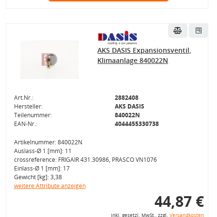
AKS DASIS Expansionsventil,
Klimaanlage 840022N
Art.Nr.:
2882408
Hersteller:
AKS DASIS
Teilenummer:
840022N
EAN-Nr.:
4044455330738
Artikelnummer: 840022N
Auslass-Ø 1 [mm]: 11
crossreference: FRIGAIR 431.30986, PRASCO VN1076
Einlass-Ø 1 [mm]: 17
Gewicht [kg]: 3,38
weitere Attribute anzeigen
44,87 €
inkl. gesetzl. MwSt., zzgl.
Versandkosten