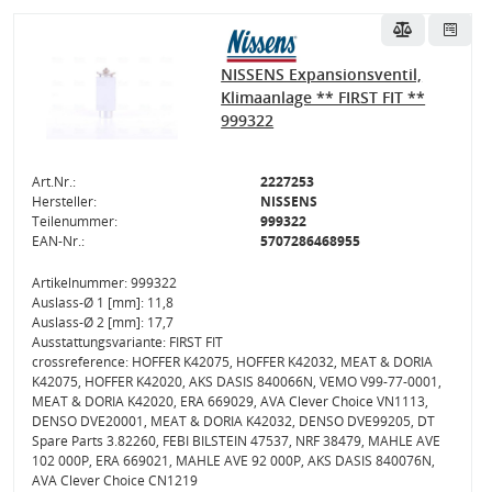
NISSENS Expansionsventil,
Klimaanlage ** FIRST FIT **
999322
Art.Nr.:
2227253
Hersteller:
NISSENS
Teilenummer:
999322
EAN-Nr.:
5707286468955
Artikelnummer: 999322
Auslass-Ø 1 [mm]: 11,8
Auslass-Ø 2 [mm]: 17,7
Ausstattungsvariante: FIRST FIT
crossreference: HOFFER K42075, HOFFER K42032, MEAT & DORIA
K42075, HOFFER K42020, AKS DASIS 840066N, VEMO V99-77-0001,
MEAT & DORIA K42020, ERA 669029, AVA Clever Choice VN1113,
DENSO DVE20001, MEAT & DORIA K42032, DENSO DVE99205, DT
Spare Parts 3.82260, FEBI BILSTEIN 47537, NRF 38479, MAHLE AVE
102 000P, ERA 669021, MAHLE AVE 92 000P, AKS DASIS 840076N,
AVA Clever Choice CN1219