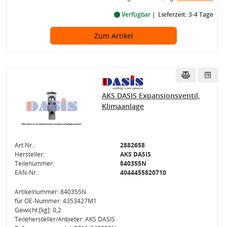
Verfügbar
Lieferzeit: 3-4 Tage
Zum Artikel
AKS DASIS Expansionsventil,
Klimaanlage
Art.Nr.:
2882658
Hersteller:
AKS DASIS
Teilenummer:
840355N
EAN-Nr.:
4044455820710
Artikelnummer: 840355N
für OE-Nummer: 4353427M1
Gewicht [kg]: 0,2
Teilehersteller/Anbieter: AKS DASIS