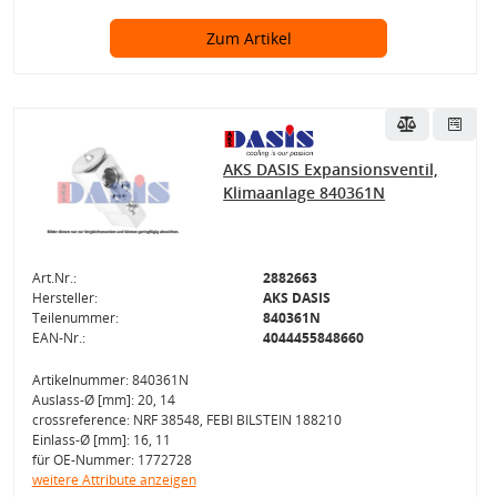
Zum Artikel
AKS DASIS Expansionsventil,
Klimaanlage 840361N
Art.Nr.:
2882663
Hersteller:
AKS DASIS
Teilenummer:
840361N
EAN-Nr.:
4044455848660
Artikelnummer: 840361N
Auslass-Ø [mm]: 20, 14
crossreference: NRF 38548, FEBI BILSTEIN 188210
Einlass-Ø [mm]: 16, 11
für OE-Nummer: 1772728
weitere Attribute anzeigen