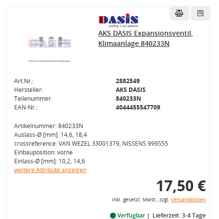
AKS DASIS Expansionsventil,
Klimaanlage 840233N
Art.Nr.:
2882549
Hersteller:
AKS DASIS
Teilenummer:
840233N
EAN-Nr.:
4044455547709
Artikelnummer: 840233N
Auslass-Ø [mm]: 14,6, 18,4
crossreference: VAN WEZEL 33001379, NISSENS 999555
Einbauposition: vorne
Einlass-Ø [mm]: 10,2, 14,6
weitere Attribute anzeigen
17,50 €
inkl. gesetzl. MwSt., zzgl.
Versandkosten
Verfügbar
Lieferzeit: 3-4 Tage