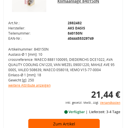
Klimaanlage 840150N
Art.Nr.:
2882482
Hersteller:
AKS DASIS
Teilenummer:
840150N
EAN-Nr.:
4044455329749
Artikelnummer: 840150N
Auslass-Ø 1 [mm]: 10
crossreference: WAECO 8881100095, DIEDERICHS DCE1022, AVA
QUALITY COOLING CN1220, VAN WEZEL 09001220, MAHLE AVE 95
000S, VALEO 508639, WAECO 058018, VEMO V15-77-0004
Einlass-Ø 1 [mm]: 18
Gewicht [g]: 250
weitere Attribute anzeigen
21,44 €
inkl. gesetzl. MwSt., zzgl.
Versandkosten
Verfügbar
Lieferzeit: 3-4 Tage
Zum Artikel