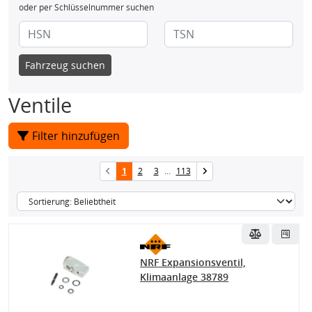
oder per Schlüsselnummer suchen
Fahrzeug suchen
Ventile
Filter hinzufügen
1
2
3
...
113
NRF Expansionsventil,
Klimaanlage 38789