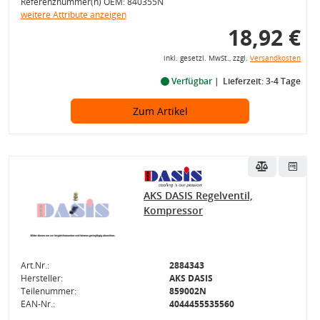
Referenznummer(n) OEM: 840355N
weitere Attribute anzeigen
18,92 €
inkl. gesetzl. MwSt., zzgl.
Versandkosten
Verfügbar
Lieferzeit: 3-4 Tage
Zum Artikel
AKS DASIS Regelventil,
Kompressor
Art.Nr.:
2884343
Hersteller:
AKS DASIS
Teilenummer:
859002N
EAN-Nr.:
4044455535560