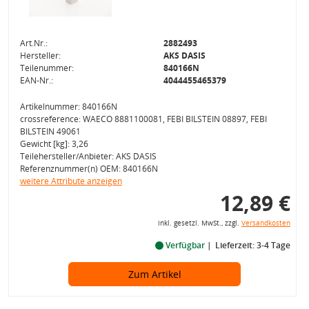
Art.Nr.:
2882493
Hersteller:
AKS DASIS
Teilenummer:
840166N
EAN-Nr.:
4044455465379
Artikelnummer: 840166N
crossreference: WAECO 8881100081, FEBI BILSTEIN 08897, FEBI
BILSTEIN 49061
Gewicht [kg]: 3,26
Teilehersteller/Anbieter: AKS DASIS
Referenznummer(n) OEM: 840166N
weitere Attribute anzeigen
12,89 €
inkl. gesetzl. MwSt., zzgl.
Versandkosten
Verfügbar
Lieferzeit: 3-4 Tage
Zum Artikel