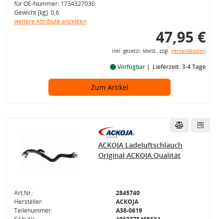
für OE-Nummer: 1734327030
Gewicht [kg]: 0,6
weitere Attribute anzeigen
47,95 €
inkl. gesetzl. MwSt., zzgl.
Versandkosten
Verfügbar
Lieferzeit: 3-4 Tage
Zum Artikel
ACKOJA Ladeluftschlauch
Original ACKOJA Qualität
Art.Nr.:
2845740
Hersteller:
ACKOJA
Teilenummer:
A38-0619