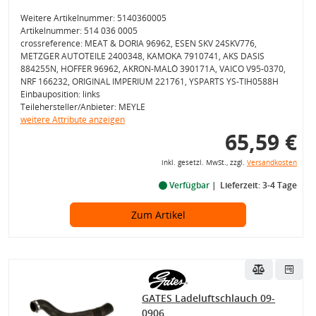
Weitere Artikelnummer: 5140360005
Artikelnummer: 514 036 0005
crossreference: MEAT & DORIA 96962, ESEN SKV 24SKV776,
METZGER AUTOTEILE 2400348, KAMOKA 7910741, AKS DASIS
884255N, HOFFER 96962, AKRON-MALÒ 390171A, VAICO V95-0370,
NRF 166232, ORIGINAL IMPERIUM 221761, YSPARTS YS-TIH0588H
Einbauposition: links
Teilehersteller/Anbieter: MEYLE
weitere Attribute anzeigen
65,59 €
inkl. gesetzl. MwSt., zzgl.
Versandkosten
Verfügbar
Lieferzeit: 3-4 Tage
Zum Artikel
GATES Ladeluftschlauch 09-
0906