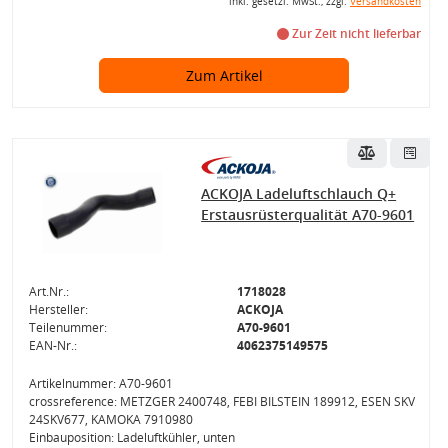
inkl. gesetzl. MwSt., zzgl.
Versandkosten
Zur Zeit nicht lieferbar
Zum Artikel
ACKOJA Ladeluftschlauch Q+
Erstausrüsterqualität A70-9601
Art.Nr.:
1718028
Hersteller:
ACKOJA
Teilenummer:
A70-9601
EAN-Nr.:
4062375149575
Artikelnummer: A70-9601
crossreference: METZGER 2400748, FEBI BILSTEIN 189912, ESEN SKV
24SKV677, KAMOKA 7910980
Einbauposition: Ladeluftkühler, unten