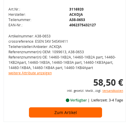
Art.Nr.:
3116920
Hersteller:
ACKOJA
Teilenummer:
A38-0653
EAN-Nr.:
4062375432127
Artikelnummer: A38-0653
crossreference: ESEN SKV 54SKV411
Teilehersteller/Anbieter: ACKOJA
Referenznummer(n) OEM: 1099613, A38-0653
Referenznummer(n) OE: 14460-1KB2A, 14460-1KB2A part, 14460-
1KB2Apart, 14460-1KB3A, 14460-1KB3A part, 14460-1KB3Apart,
14460-1KB4A, 14460-1KB4A part, 14460-1KB4Apart
weitere Attribute anzeigen
58,50 €
inkl. gesetzl. MwSt., zzgl.
Versandkosten
Verfügbar
Lieferzeit: 3-4 Tage
Zum Artikel