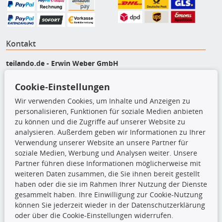
Kontakt
teilando.de - Erwin Weber GmbH
Von-Reuental-Straße 8a
Cookie-Einstellungen
85376 Hetzenhausen
+49 (0) 8165 / 5093200
Wir verwenden Cookies, um Inhalte und Anzeigen zu
shop@teilando.de
personalisieren, Funktionen für soziale Medien anbieten
zu können und die Zugriffe auf unserer Website zu
Top Produkte
analysieren. Außerdem geben wir Informationen zu Ihrer
Verwendung unserer Website an unsere Partner für
Beleuchtung
soziale Medien, Werbung und Analysen weiter. Unsere
Bremsbeläge
Partner führen diese Informationen möglicherweise mit
Bremsscheiben
weiteren Daten zusammen, die Sie ihnen bereit gestellt
Kupplungssatz
haben oder die sie im Rahmen Ihrer Nutzung der Dienste
Querlenker
gesammelt haben. Ihre Einwilligung zur Cookie-Nutzung
Radlager
können Sie jederzeit wieder in der Datenschutzerklärung
Stoßdämpfer
oder über die Cookie-Einstellungen widerrufen.