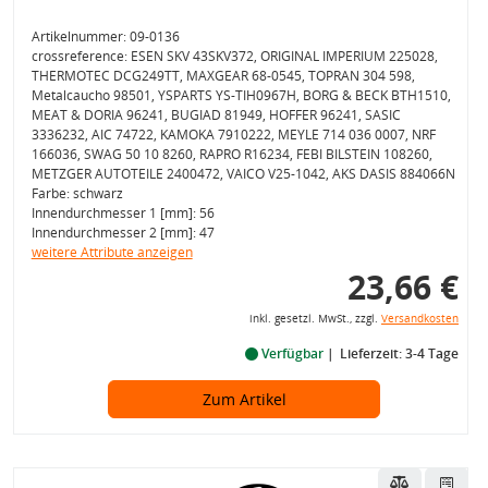
Artikelnummer: 09-0136
crossreference: ESEN SKV 43SKV372, ORIGINAL IMPERIUM 225028,
THERMOTEC DCG249TT, MAXGEAR 68-0545, TOPRAN 304 598,
Metalcaucho 98501, YSPARTS YS-TIH0967H, BORG & BECK BTH1510,
MEAT & DORIA 96241, BUGIAD 81949, HOFFER 96241, SASIC
3336232, AIC 74722, KAMOKA 7910222, MEYLE 714 036 0007, NRF
166036, SWAG 50 10 8260, RAPRO R16234, FEBI BILSTEIN 108260,
METZGER AUTOTEILE 2400472, VAICO V25-1042, AKS DASIS 884066N
Farbe: schwarz
Innendurchmesser 1 [mm]: 56
Innendurchmesser 2 [mm]: 47
weitere Attribute anzeigen
23,66 €
inkl. gesetzl. MwSt., zzgl.
Versandkosten
Verfügbar
Lieferzeit: 3-4 Tage
Zum Artikel