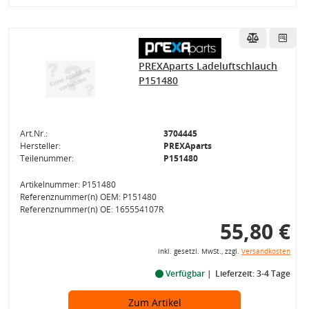
PREXAparts Ladeluftschlauch
P151480
Art.Nr.:
3704445
Hersteller:
PREXAparts
Teilenummer:
P151480
Artikelnummer: P151480
Referenznummer(n) OEM: P151480
Referenznummer(n) OE: 165554107R
55,80 €
inkl. gesetzl. MwSt., zzgl.
Versandkosten
Verfügbar
Lieferzeit: 3-4 Tage
Zum Artikel