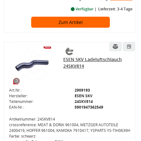
Verfügbar
Lieferzeit: 3-4 Tage
Zum Artikel
ESEN SKV Ladeluftschlauch
24SKV814
Art.Nr.:
2909193
Hersteller:
ESEN SKV
Teilenummer:
24SKV814
EAN-Nr.:
5901947362549
Artikelnummer: 24SKV814
crossreference: MEAT & DORIA 961004, METZGER AUTOTEILE
2400419, HOFFER 961004, KAMOKA 7910417, YSPARTS YS-TIH0639H
Farbe: schwarz