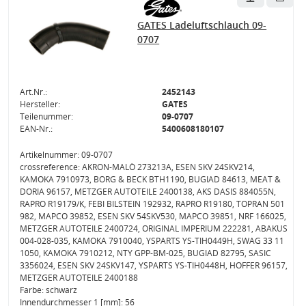
GATES Ladeluftschlauch 09-
0707
Art.Nr.:
2452143
Hersteller:
GATES
Teilenummer:
09-0707
EAN-Nr.:
5400608180107
Artikelnummer: 09-0707
crossreference: AKRON-MALÒ 273213A, ESEN SKV 24SKV214,
KAMOKA 7910973, BORG & BECK BTH1190, BUGIAD 84613, MEAT &
DORIA 96157, METZGER AUTOTEILE 2400138, AKS DASIS 884055N,
RAPRO R19179/K, FEBI BILSTEIN 192932, RAPRO R19180, TOPRAN 501
982, MAPCO 39852, ESEN SKV 54SKV530, MAPCO 39851, NRF 166025,
METZGER AUTOTEILE 2400724, ORIGINAL IMPERIUM 222281, ABAKUS
004-028-035, KAMOKA 7910040, YSPARTS YS-TIH0449H, SWAG 33 11
1050, KAMOKA 7910212, NTY GPP-BM-025, BUGIAD 82795, SASIC
3356024, ESEN SKV 24SKV147, YSPARTS YS-TIH0448H, HOFFER 96157,
METZGER AUTOTEILE 2400188
Farbe: schwarz
Innendurchmesser 1 [mm]: 56