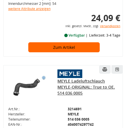
Innendurchmesser 2 [mm]: 54
weitere Attribute anzeigen
24,09 €
inkl. gesetzl. MwSt., zzgl.
Versandkosten
Verfügbar
Lieferzeit: 3-4 Tage
Zum Artikel
MEYLE Ladeluftschlauch
MEYLE-ORIGINAL: True to OE.
514 036 0005
Art.Nr.:
3214691
Hersteller:
MEYLE
Teilenummer:
514 036 0005
EAN-Nr.:
4040074297742