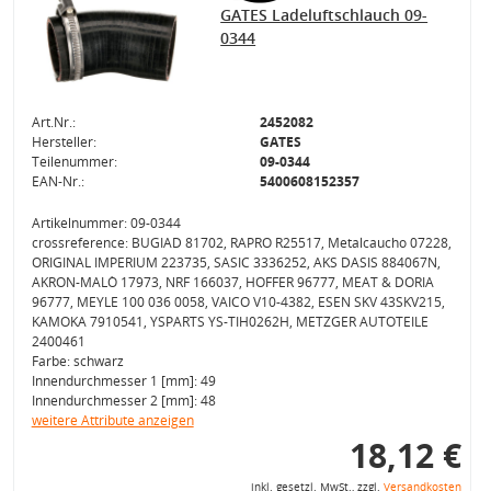
GATES Ladeluftschlauch 09-
0344
Art.Nr.:
2452082
Hersteller:
GATES
Teilenummer:
09-0344
EAN-Nr.:
5400608152357
Artikelnummer: 09-0344
crossreference: BUGIAD 81702, RAPRO R25517, Metalcaucho 07228,
ORIGINAL IMPERIUM 223735, SASIC 3336252, AKS DASIS 884067N,
AKRON-MALÒ 17973, NRF 166037, HOFFER 96777, MEAT & DORIA
96777, MEYLE 100 036 0058, VAICO V10-4382, ESEN SKV 43SKV215,
KAMOKA 7910541, YSPARTS YS-TIH0262H, METZGER AUTOTEILE
2400461
Farbe: schwarz
Innendurchmesser 1 [mm]: 49
Innendurchmesser 2 [mm]: 48
weitere Attribute anzeigen
18,12 €
inkl. gesetzl. MwSt., zzgl.
Versandkosten