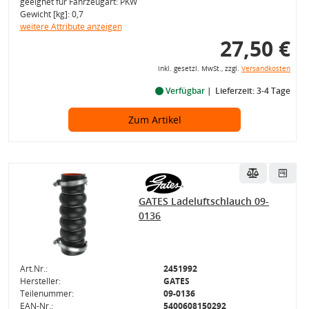
geeignet für Fahrzeugart: PKW
Gewicht [kg]: 0,7
weitere Attribute anzeigen
27,50 €
inkl. gesetzl. MwSt., zzgl.
Versandkosten
Verfügbar
Lieferzeit: 3-4 Tage
Zum Artikel
GATES Ladeluftschlauch 09-
0136
Art.Nr.:
2451992
Hersteller:
GATES
Teilenummer:
09-0136
EAN-Nr.:
5400608150292