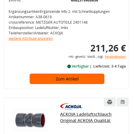
EAN-Nr.:
4062375408634
Ergänzungsartikel/Ergänzende Info 2: mit Schnellkupplungen
Artikelnummer: A38-0619
crossreference: METZGER AUTOTEILE 2401148
Einbauposition: Ladeluftkühler, links
Teilehersteller/Anbieter: ACKOJA
weitere Attribute anzeigen
211,26 €
inkl. gesetzl. MwSt., zzgl.
Versandkosten
Verfügbar
Lieferzeit: 3-4 Tage
Zum Artikel
ACKOJA Ladeluftschlauch
Original ACKOJA Qualität