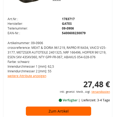
Art.Nr.:
1783717
Hersteller:
GATES
Teilenummer:
09-0906
EAN-Nr.:
5400608230079
Artikelnummer: 09-0906
crossreference: MEAT & DORIA 961219, RAPRO R16434, VAICO V25-
3177, METZGER AUTOTEILE 2401325, NRF 166496, HOFFER 961219,
ESEN SKV 43SKV360, NTY GPP-FR-067, ABAKUS 054-028-076
Farbe: schwarz
Innendurchmesser 1 [mm]: 62,5
Innendurchmesser 2 [mm]: 55
weitere Attribute anzeigen
27,48 €
inkl. gesetzl. MwSt., zzgl.
Versandkosten
Verfügbar
Lieferzeit: 3-4 Tage
Zum Artikel