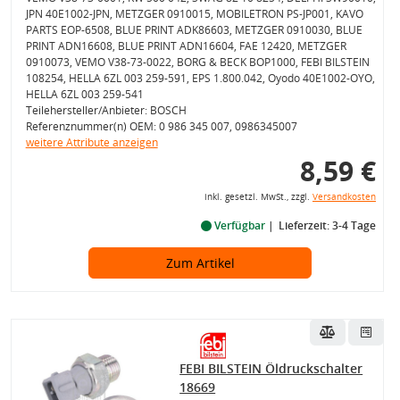
JPN 40E1002-JPN, METZGER 0910015, MOBILETRON PS-JP001, KAVO
PARTS EOP-6508, BLUE PRINT ADK86603, METZGER 0910030, BLUE
PRINT ADN16608, BLUE PRINT ADN16604, FAE 12420, METZGER
0910073, VEMO V38-73-0022, BORG & BECK BOP1000, FEBI BILSTEIN
108254, HELLA 6ZL 003 259-591, EPS 1.800.042, Oyodo 40E1002-OYO,
HELLA 6ZL 003 259-541
Teilehersteller/Anbieter: BOSCH
Referenznummer(n) OEM: 0 986 345 007, 0986345007
weitere Attribute anzeigen
8,59 €
inkl. gesetzl. MwSt., zzgl.
Versandkosten
Verfügbar
Lieferzeit: 3-4 Tage
Zum Artikel
FEBI BILSTEIN Öldruckschalter
18669