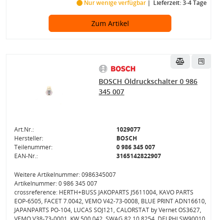
Nur wenige verfügbar
Lieferzeit: 3-4 Tage
Zum Artikel
BOSCH Öldruckschalter 0 986
345 007
Art.Nr.:
1029077
Hersteller:
BOSCH
Teilenummer:
0 986 345 007
EAN-Nr.:
3165142822907
Weitere Artikelnummer: 0986345007
Artikelnummer: 0 986 345 007
crossreference: HERTH+BUSS JAKOPARTS J5611004, KAVO PARTS
EOP-6505, FACET 7.0042, VEMO V42-73-0008, BLUE PRINT ADN16610,
JAPANPARTS PO-104, LUCAS SOJ121, CALORSTAT by Vernet OS3627,
VEMO V38-73-0001, KW 500 042, SWAG 82 10 8254, DELPHI SW90010,