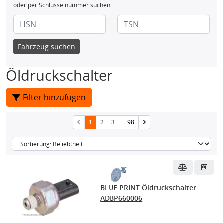
oder per Schlüsselnummer suchen
Fahrzeug suchen
Öldruckschalter
Filter hinzufügen
1
2
3
...
98
BLUE PRINT Öldruckschalter
ADBP660006