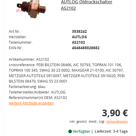
AUTLOG Öldruckschalter
AS2102
Art.Nr.:
3538242
Hersteller:
AUTLOG
Teilenummer:
AS2102
EAN-Nr.:
4048488026682
Artikelnummer: AS2102
crossreference: FEBI BILSTEIN 08466, AIC 50793, TOPRAN 101 106,
TOPRAN 100 345, SWAG 30 23 0002, MAXGEAR 21-0100, AIC 50797,
METZGER AUTOTEILE 0910097, METZGER AUTOTEILE 0910020, FEBI
BILSTEIN 08470, SWAG 55 23 0001
Farbmarkierung: blau
Teilehersteller/Anbieter: AUTLOG
Referenznummer(n) OEM: AS2102
weitere Attribute anzeigen
3,90 €
inkl. gesetzl. MwSt., zzgl.
Versandkosten
Verfügbar
Lieferzeit: 3-4 Tage