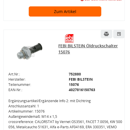
Zum Artikel
FEBI BILSTEIN Öldruckschalter
15076
Art.Nr.:
752880
Hersteller:
FEBI BILSTEIN
Teilenummer:
15076
EAN-Nr.:
4027816150763
Ergänzungsartikel/Ergänzende Info 2: mit Dichtring
Anschlussanzahl: 1
Artikelnummer: 15076
Außengewindemaß: M14 x 1,5
crossreference: CALORSTAT by Vernet OS3561, FACET 7.0056, KW 500
056, Metalcaucho 51631, Alfa e-Parts AF04169, ERA 330351, VEMO