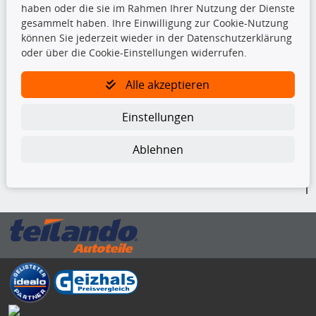
Kupplungssatz
haben oder die sie im Rahmen Ihrer Nutzung der Dienste
Querlenker
gesammelt haben. Ihre Einwilligung zur Cookie-Nutzung
Radlager
können Sie jederzeit wieder in der Datenschutzerklärung
Stoßdämpfer
oder über die Cookie-Einstellungen widerrufen.
Alle akzeptieren
TecDoc Inside
Einstellungen
Ablehnen
Die hier angezeigten Daten insbesondere die gesamte Datenbank dürfen
nicht kopiert werden.
Es ist zu unterlassen, die Daten oder die gesamte Datenbank ohne
vorherige Zustimmung von TecDoc zu vervielfältigen, zu verbreiten
und/oder diese Handlungen durch Dritte ausführen zu lassen. Ein
Zuwiderhandeln stellt eine Urheberrechtsverletzung dar und wird verfolgt.
Bitte prüfen Sie, ob das über unseren Onlineshop identifizierte Ersatzteil
auch tatsächlich dem gesuchten Ersatzteil entspricht.
Gegebenenfalls sind ergänzende Informationen notwendig, um