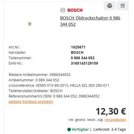
BOSCH Öldruckschalter 0 986
344 052
Art.Nr.:
1025671
Hersteller:
BOSCH
Teilenummer:
0 986 344 052
EAN-Nr.:
3165143129159
Weitere Artikelnummer: 0986344052
Artikelnummer: 0 986 344 052
crossreference: VEMO V15-99-2015, HELLA 6ZL 003 260-011
Teilehersteller/Anbieter: BOSCH
Referenznummer(n) OEM: 0 986 344 052, 0986344052
weitere Attribute anzeigen
12,30 €
inkl. gesetzl. MwSt., zzgl.
Versandkosten
Verfügbar
Lieferzeit: 3-4 Tage