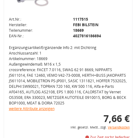
Art.Nr.:
1117515
Hersteller:
FEBI BILSTEIN
Teilenummer:
18669
EAN-Nr.:
4027816186694
Ergänzungsartikel/Ergänzende Info 2: mit Dichtring
Anschlussanzahl: 1
Artikelnummer: 18669
Außengewindemaß: M16 x 1,5
crossreference: FACET 7.0116, SWAG 62 91 8669, NIPPARTS
J5611014, FAE 12460, VEMO V42-73-0008, HERTH+BUSS JAKOPARTS
J5611014, MOBILETRON PS-JP001, SASIC 1311821, HOFFER 7532025,
DELPHI SW90021, TOPRAN 720 160, KW 500 116, Alfa e-Parts
AF04165, AUTLOG AS2108, EPS 1.800.116, CALORSTAT by Vernet
OS3508, ERA 330023, METZGER AUTOTEILE 0910015, BORG & BECK
BOP1000, MEAT & DORIA 72025
weitere Attribute anzeigen
7,66 €
inkl. gesetzl. MwSt., zzgl.
Versandkosten
Zur Zeit nicht lieferbar