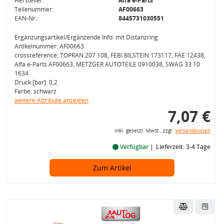
Hersteller:
Alfa e-Parts
Teilenummer:
AF00663
EAN-Nr.:
8445731030551
Ergänzungsartikel/Ergänzende Info: mit Distanzring
Artikelnummer: AF00663
crossreference: TOPRAN 207 108, FEBI BILSTEIN 173117, FAE 12438,
Alfa e-Parts AF00663, METZGER AUTOTEILE 0910038, SWAG 33 10
1634
Druck [bar]: 0,2
Farbe: schwarz
weitere Attribute anzeigen
7,07 €
inkl. gesetzl. MwSt., zzgl.
Versandkosten
Verfügbar
Lieferzeit: 3-4 Tage
Zum Artikel