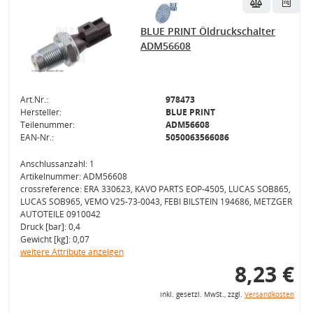
BLUE PRINT Öldruckschalter
ADM56608
Art.Nr.:
978473
Hersteller:
BLUE PRINT
Teilenummer:
ADM56608
EAN-Nr.:
5050063566086
Anschlussanzahl: 1
Artikelnummer: ADM56608
crossreference: ERA 330623, KAVO PARTS EOP-4505, LUCAS SOB865,
LUCAS SOB965, VEMO V25-73-0043, FEBI BILSTEIN 194686, METZGER
AUTOTEILE 0910042
Druck [bar]: 0,4
Gewicht [kg]: 0,07
weitere Attribute anzeigen
8,23 €
inkl. gesetzl. MwSt., zzgl.
Versandkosten