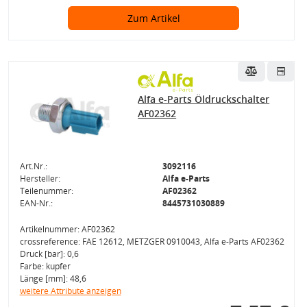
Zum Artikel
Alfa e-Parts Öldruckschalter
AF02362
Art.Nr.:
3092116
Hersteller:
Alfa e-Parts
Teilenummer:
AF02362
EAN-Nr.:
8445731030889
Artikelnummer: AF02362
crossreference: FAE 12612, METZGER 0910043, Alfa e-Parts AF02362
Druck [bar]: 0,6
Farbe: kupfer
Länge [mm]: 48,6
weitere Attribute anzeigen