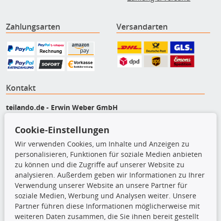
Zahlungsarten
Versandarten
Kontakt
teilando.de - Erwin Weber GmbH
Von-Reuental-Straße 8a
Cookie-Einstellungen
85376 Hetzenhausen
+49 (0) 8165 / 5093200
Wir verwenden Cookies, um Inhalte und Anzeigen zu
shop@teilando.de
personalisieren, Funktionen für soziale Medien anbieten
zu können und die Zugriffe auf unserer Website zu
Top Produkte
analysieren. Außerdem geben wir Informationen zu Ihrer
Verwendung unserer Website an unsere Partner für
Beleuchtung
soziale Medien, Werbung und Analysen weiter. Unsere
Bremsbeläge
Partner führen diese Informationen möglicherweise mit
Bremsscheiben
weiteren Daten zusammen, die Sie ihnen bereit gestellt