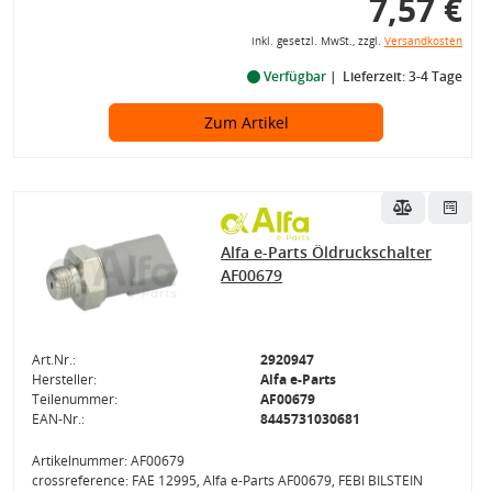
7,57 €
inkl. gesetzl. MwSt., zzgl.
Versandkosten
Verfügbar
Lieferzeit: 3-4 Tage
Zum Artikel
Alfa e-Parts Öldruckschalter
AF00679
Art.Nr.:
2920947
Hersteller:
Alfa e-Parts
Teilenummer:
AF00679
EAN-Nr.:
8445731030681
Artikelnummer: AF00679
crossreference: FAE 12995, Alfa e-Parts AF00679, FEBI BILSTEIN