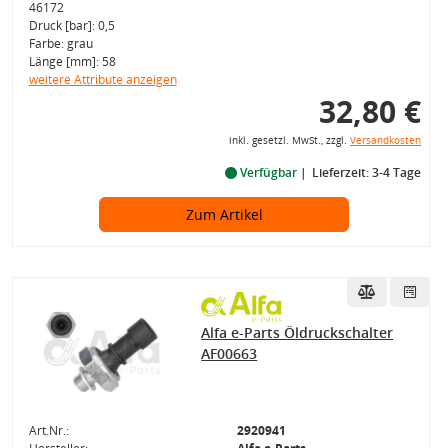
46172
Druck [bar]: 0,5
Farbe: grau
Länge [mm]: 58
weitere Attribute anzeigen
32,80 €
inkl. gesetzl. MwSt., zzgl.
Versandkosten
Verfügbar
Lieferzeit: 3-4 Tage
Zum Artikel
Alfa e-Parts Öldruckschalter
AF00663
Art.Nr.:
2920941