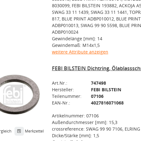
8030099, FEBI BILSTEIN 193882, ACKOJA A
SWAG 33 11 1439, SWAG 33 11 1441, TOP
817, BLUE PRINT ADBP010012, BLUE PRINT
ADBP010013, SWAG 99 90 5598, BLUE PRI
ADBP010024
Gewindelänge [mm]: 14
Gewindemaß: M14x1,5
weitere Attribute anzeigen
FEBI BILSTEIN Dichtring, Ölablasssc
Art.Nr.:
747498
Hersteller:
FEBI BILSTEIN
Teilenummer:
07106
EAN-Nr.:
4027816071068
Artikelnummer: 07106
Außendurchmesser [mm]: 15,3
crossreference: SWAG 99 90 7106, ELRING
rgleich
Merkzettel
Dicke/Stärke [mm]: 1,5