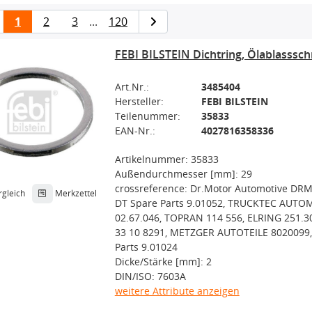
1
2
3
...
120
FEBI BILSTEIN Dichtring, Ölablasssc
Art.Nr.:
3485404
Hersteller:
FEBI BILSTEIN
Teilenummer:
35833
EAN-Nr.:
4027816358336
Artikelnummer: 35833
Außendurchmesser [mm]: 29
crossreference: Dr.Motor Automotive DR
rgleich
Merkzettel
DT Spare Parts 9.01052, TRUCKTEC AUTO
02.67.046, TOPRAN 114 556, ELRING 251.
33 10 8291, METZGER AUTOTEILE 8020099,
Parts 9.01024
Dicke/Stärke [mm]: 2
DIN/ISO: 7603A
weitere Attribute anzeigen