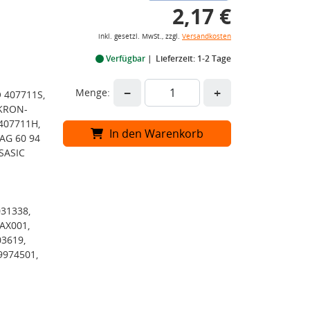
2,17 €
inkl. gesetzl. MwSt., zzgl.
Versandkosten
Verfügbar
Lieferzeit: 1-2 Tage
−
+
Menge:
 407711S,
AKRON-
407711H,
In den Warenkorb
AG 60 94
SASIC
031338,
AX001,
03619,
9974501,