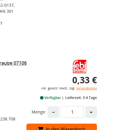
52-0137,
RAN 301
NT
hraube 07106
0,33 €
inkl. gesetzl. MwSt., zzgl.
Versandkosten
Verfügbar
Lieferzeit: 3-4 Tage
−
+
Menge:
 238.708
In den Warenkorb