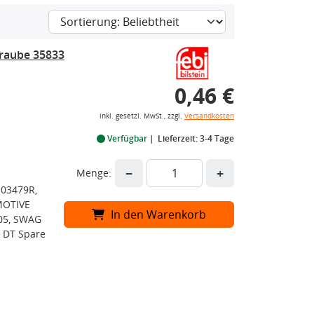
hraube 35833
0,46 €
inkl. gesetzl. MwSt., zzgl.
Versandkosten
Verfügbar
Lieferzeit: 3-4 Tage
−
+
Menge:
M03479R,
MOTIVE
In den Warenkorb
305, SWAG
 DT Spare