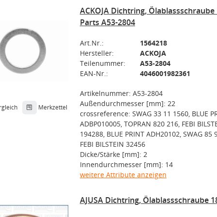
ACKOJA Dichtring, Ölablassschraube 
Parts A53-2804
Art.Nr.:
1564218
Hersteller:
ACKOJA
Teilenummer:
A53-2804
EAN-Nr.:
4046001982361
Artikelnummer: A53-2804
Außendurchmesser [mm]: 22
rgleich
Merkzettel
crossreference: SWAG 33 11 1560, BLUE P
ADBP010005, TOPRAN 820 216, FEBI BILST
194288, BLUE PRINT ADH20102, SWAG 85 9
FEBI BILSTEIN 32456
Dicke/Stärke [mm]: 2
Innendurchmesser [mm]: 14
weitere Attribute anzeigen
AJUSA Dichtring, Ölablassschraube 