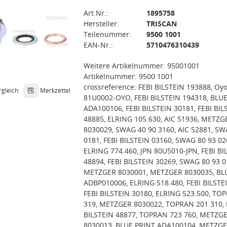
Art.Nr.:
1895758
Hersteller:
TRISCAN
Teilenummer:
9500 1001
EAN-Nr.:
5710476310439
Weitere Artikelnummer: 95001001
Artikelnummer: 9500 1001
crossreference: FEBI BILSTEIN 193888, Oy
rgleich
Merkzettel
81U0002-OYO, FEBI BILSTEIN 194318, BLU
ADA100106, FEBI BILSTEIN 30181, FEBI BIL
48885, ELRING 105.630, AIC 51936, METZG
8030029, SWAG 40 90 3160, AIC 52881, SW
0181, FEBI BILSTEIN 03160, SWAG 80 93 02
ELRING 774.460, JPN 80U5010-JPN, FEBI BI
48894, FEBI BILSTEIN 30269, SWAG 80 93 0
METZGER 8030001, METZGER 8030035, BL
ADBP010006, ELRING 518.480, FEBI BILSTE
FEBI BILSTEIN 30180, ELRING 523.500, TO
319, METZGER 8030022, TOPRAN 201 310, 
BILSTEIN 48877, TOPRAN 723 760, METZG
8030013, BLUE PRINT ADA100104, METZG