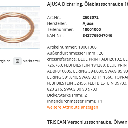
AJUSA Dichtring, Ölablassschraube 
Art.Nr.:
2608072
Hersteller:
Ajusa
Teilenummer:
18001000
EAN-Nr.:
8427769047046
Artikelnummer: 18001000
Außendurchmesser [mm]: 20
crossreference: BLUE PRINT ADH20102, E
rgleich
Merkzettel
726.760, FEBI BILSTEIN 194288, BLUE PRIN
ADBP010005, ELRING 394.030, SWAG 85 93
ELRING 591.840, SWAG 33 11 1560, TOPRA
FEBI BILSTEIN 32456, FEBI BILSTEIN 3973
820 216, SWAG 30 93 9733
Dicke/Stärke [mm]: 2
Innendurchmesser [mm]: 14
weitere Attribute anzeigen
TRISCAN Verschlussschraube, Ölwan