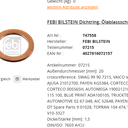
Gewicht [kg]: 0
weitere Attribute anzeigen
FEBI BILSTEIN Dichtring, Ölablasssc
Art.Nr.:
747558
Hersteller:
FEBI BILSTEIN
Teilenummer:
07215
EAN-Nr.:
4027816072157
Artikelnummer: 07215
Außendurchmesser [mm]: 20
crossreference: SWAG 99 90 7215, VAICO 
rgleich
Merkzettel
AJUSA 21012700, PAYEN KG5384, CORTECO
CORTECO 005565H, AUTOMEGA 190021210
115.100, BLUE PRINT ADA100105, TRUCKT
AUTOMOTIVE 02.67.048, AIC 52648, PAYEN
DT Spare Parts 9.01028, TOPRAN 104 474,
V10-3327
Dicke/Stärke [mm]: 1,5
DIN/ISO: 7603 A/CU