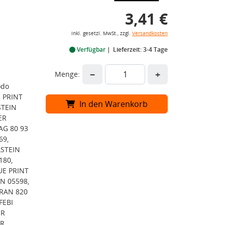
3,41 €
inkl. gesetzl. MwSt., zzgl.
Versandkosten
Verfügbar
Lieferzeit: 3-4 Tage
−
+
Menge:
odo
E PRINT
In den Warenkorb
STEIN
ER
AG 80 93
69,
LSTEIN
180,
UE PRINT
IN 05598,
PRAN 820
FEBI
ER
ER