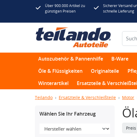
Über 900.000 Artikel zu
Sicherer Versand u
günstigen Preisen
schnelle Lieferung
Autozubehör & Pannenhilfe
B-Ware
Öle & Flüssigkeiten
Originalteile
Pfl
Winterartikel
Ersatzteile & Verschleißtei
Teilando
Ersatzteile & Verschleißteile
Motor
Öl
Wählen Sie Ihr Fahrzeug
Prei