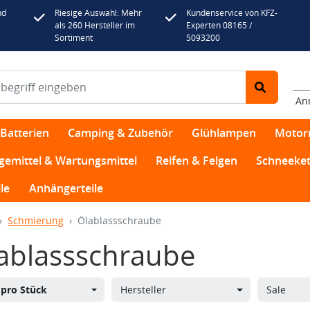
nd
Riesige Auswahl: Mehr
Kundenservice von KFZ-
als 260 Hersteller im
Experten 08165 /
Sortiment
5093200
An
Batterien
Camping & Zubehör
Glühlampen
Motor
egemittel & Wartungsmittel
Reifen & Felgen
Schneeket
le
Anhängerteile
Schmierung
Ölablassschraube
ablassschraube
s
pro Stück
Hersteller
Sale