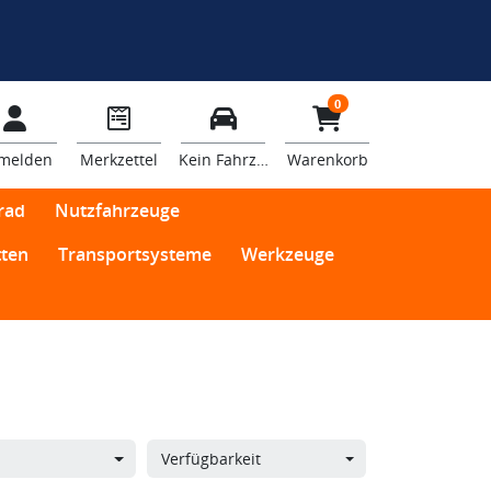
0
melden
Merkzettel
Kein Fahrzeug
Warenkorb
rad
Nutzfahrzeuge
ten
Transportsysteme
Werkzeuge
Verfügbarkeit