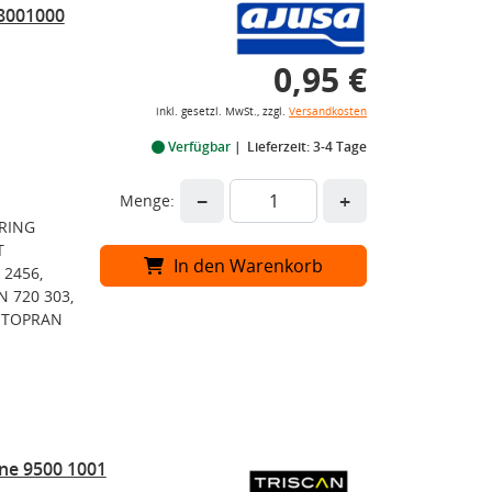
18001000
0,95 €
inkl. gesetzl. MwSt., zzgl.
Versandkosten
Verfügbar
Lieferzeit: 3-4 Tage
−
+
Menge:
LRING
T
In den Warenkorb
 2456,
N 720 303,
3, TOPRAN
ne 9500 1001