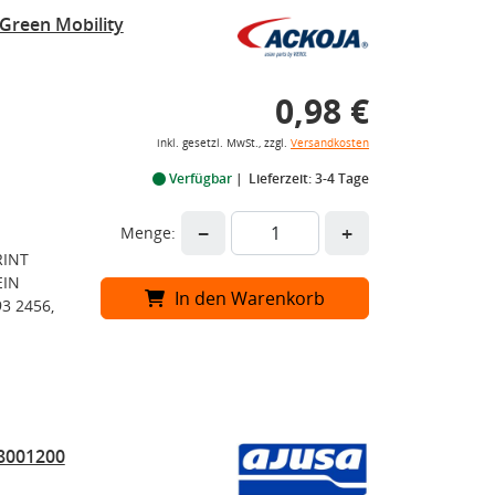
Green Mobility
0,98 €
inkl. gesetzl. MwSt., zzgl.
Versandkosten
Verfügbar
Lieferzeit: 3-4 Tage
−
+
Menge:
RINT
EIN
In den Warenkorb
3 2456,
18001200