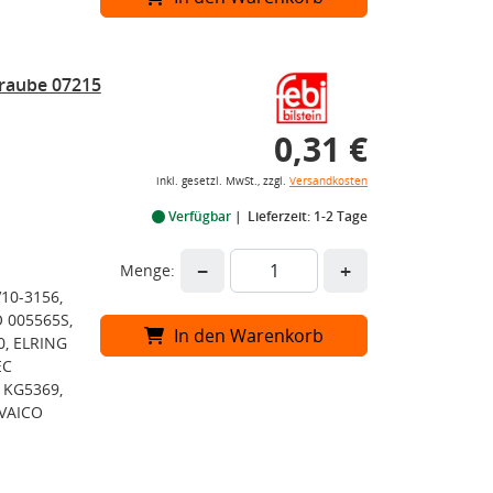
hraube 07215
0,31 €
inkl. gesetzl. MwSt., zzgl.
Versandkosten
Verfügbar
Lieferzeit: 1-2 Tage
−
+
Menge:
V10-3156,
 005565S,
In den Warenkorb
, ELRING
EC
 KG5369,
 VAICO