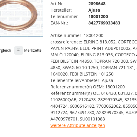
Art.Nr.:
2898648
Hersteller:
Ajusa
Teilenummer:
18001200
EAN-Nr.:
8427769033483
Artikelnummer: 18001200
crossreference: ELRING 813.052, CORTECO
PAYEN PA349, BLUE PRINT ADBP010002, 
rgleich
Merkzettel
MALÒ 120040, ELRING 813.036, CORTECO 
FEBI BILSTEIN 44850, TOPRAN 720 303, SW
4850, SWAG 60 10 1250, TOPRAN 721 131, 
1640020, FEBI BILSTEIN 101250
Teilehersteller/Anbieter: Ajusa
Referenznummer(n) OEM: 18001200
Referenznummer(n) OE: 016430, 031327, 
1102600QAB, 2120478, 2829970345, 32135
4404724, 6000616182, 7703062062, 85505
9112724, 9677491780, A2829970345, A470
A4709978701, SU00101088
weitere Attribute anzeigen