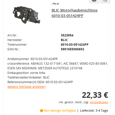
BLIC Motorhaubenschloss
6010-03-051424PP
Art.Nr.:
3523954
Hersteller:
BLIC
Teilenummer:
6010-03-051424PP
EAN-Nr.:
5901655565652
Artikelnummer: 6010-03-051424PP
crossreference: ABAKUS 132-017-041, AIC 56647, VEMO V25-85-0061,
ESEN SKV 60SKV609, METZGER AUTOTEILE 2310746
Einbauposition: vorne links
Teilehersteller/Anbieter: BLIC
Referenznummer(n) OEM: 6010-03-051424PP
weitere Attribute anzeigen
22,33 €
inkl. gesetzl. MwSt., zzgl.
Versandkosten
Nur wenige verfügbar
Lieferzeit: 3-4 Tage