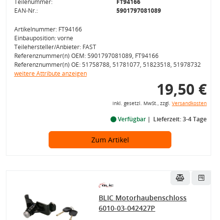
Teilenummer:
FT94166
EAN-Nr.:
5901797081089
Artikelnummer: FT94166
Einbauposition: vorne
Teilehersteller/Anbieter: FAST
Referenznummer(n) OEM: 5901797081089, FT94166
Referenznummer(n) OE: 51758788, 51781077, 51823518, 51978732
weitere Attribute anzeigen
19,50 €
inkl. gesetzl. MwSt., zzgl.
Versandkosten
Verfügbar
Lieferzeit: 3-4 Tage
Zum Artikel
BLIC Motorhaubenschloss
6010-03-042427P