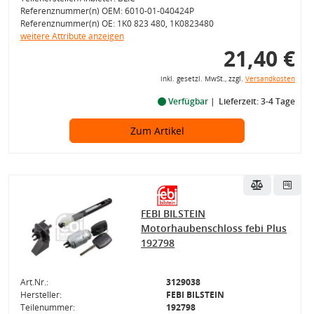
Referenznummer(n) OEM: 6010-01-040424P
Referenznummer(n) OE: 1K0 823 480, 1K0823480
weitere Attribute anzeigen
21,40 €
inkl. gesetzl. MwSt., zzgl.
Versandkosten
Verfügbar
Lieferzeit: 3-4 Tage
Zum Artikel
FEBI BILSTEIN
Motorhaubenschloss febi Plus
192798
Art.Nr.:
3129038
Hersteller:
FEBI BILSTEIN
Teilenummer:
192798