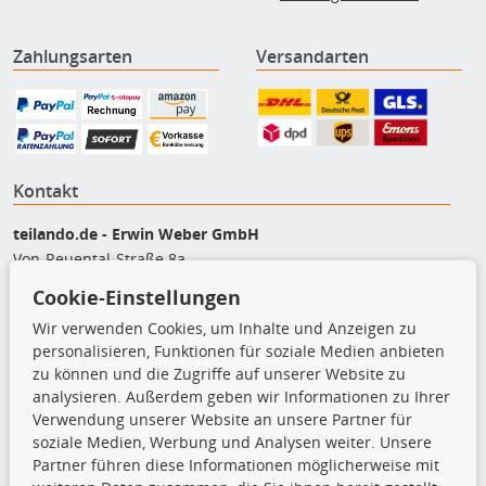
Zahlungsarten
Versandarten
Kontakt
teilando.de - Erwin Weber GmbH
Von-Reuental-Straße 8a
85376 Hetzenhausen
Cookie-Einstellungen
+49 (0) 8165 / 5093200
Wir verwenden Cookies, um Inhalte und Anzeigen zu
shop@teilando.de
personalisieren, Funktionen für soziale Medien anbieten
zu können und die Zugriffe auf unserer Website zu
Top Produkte
analysieren. Außerdem geben wir Informationen zu Ihrer
Verwendung unserer Website an unsere Partner für
Beleuchtung
soziale Medien, Werbung und Analysen weiter. Unsere
Bremsbeläge
Partner führen diese Informationen möglicherweise mit
Bremsscheiben