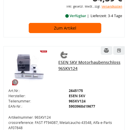
inkl. gesetzl. MwSt., zzgl.
Versandkosten
Verfügbar
Lieferzeit: 3-4 Tage
Zum Artikel
ESEN SKV Motorhaubenschloss
96SKV124
Art.Nr.:
2645175
Hersteller:
ESEN SKV
Teilenummer:
96SKV124
EAN-Nr.:
5903968419677
Artikelnummer: 96SKV124
crossreference: FAST FT94087, Metalcaucho 43548, Alfa e-Parts
AF07848