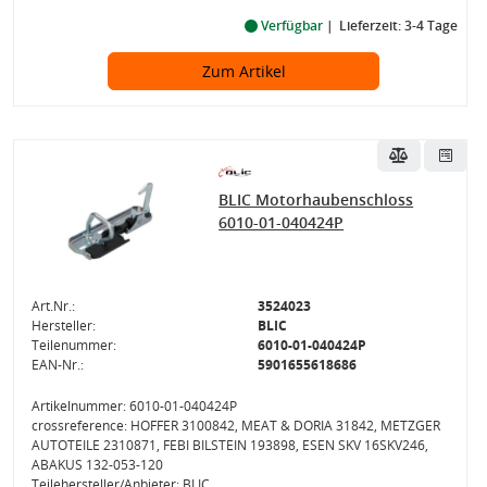
Verfügbar
Lieferzeit: 3-4 Tage
Zum Artikel
BLIC Motorhaubenschloss
6010-01-040424P
Art.Nr.:
3524023
Hersteller:
BLIC
Teilenummer:
6010-01-040424P
EAN-Nr.:
5901655618686
Artikelnummer: 6010-01-040424P
crossreference: HOFFER 3100842, MEAT & DORIA 31842, METZGER
AUTOTEILE 2310871, FEBI BILSTEIN 193898, ESEN SKV 16SKV246,
ABAKUS 132-053-120
Teilehersteller/Anbieter: BLIC