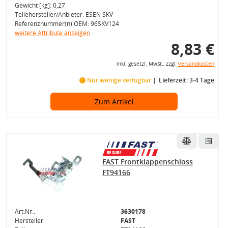
Gewicht [kg]: 0,27
Teilehersteller/Anbieter: ESEN SKV
Referenznummer(n) OEM: 96SKV124
weitere Attribute anzeigen
8,83 €
inkl. gesetzl. MwSt., zzgl.
Versandkosten
Nur wenige verfügbar
Lieferzeit: 3-4 Tage
Zum Artikel
FAST Frontklappenschloss
FT94166
Art.Nr.:
3630178
Hersteller:
FAST