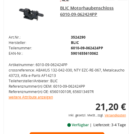
BLIC Motorhaubenschloss
6010-09-062424PP
Art.Nr.:
3524290
Hersteller:
BLIC
Teilenummer:
6010-09-062424PP
EAN-Nr.:
5901655610062
Artikelnummer: 6010-09-062424PP
crossreference: ABAKUS 132-042-030, NTY EZC-RE-067, Metalcaucho
43723, Alfa e-Parts AF14213
Teilehersteller/Anbieter: BLIC
Referenznummer(n) OEM: 6010-09-062424PP
Referenznummer(n) OE: 656010010R, 656013497R
weitere Attribute anzeigen
21,20 €
inkl. gesetzl. MwSt., zzgl.
Versandkosten
Verfügbar
Lieferzeit: 3-4 Tage