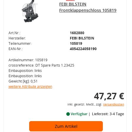
FEBI BILSTEIN
Frontklappenschloss 105819
Art.Nr.:
1682880
Hersteller:
FEBI BILSTEIN
Teilenummer:
105819
EAN-Nr.:
4054224058190
Artikelnummer: 105819
crossreference: DT Spare Parts 1.23425
Einbauposition: links
Einbauposition: links
Gewicht [kg]: 0,51
weitere Attribute anzeigen
47,27 €
inkl. gesetzl. MwSt., zzgl.
Versandkosten
Verfügbar
Lieferzeit: 3-4 Tage
Zum Artikel