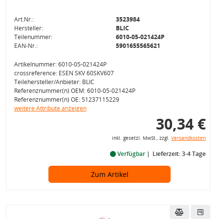
Art.Nr.:
3523984
Hersteller:
BLIC
Teilenummer:
6010-05-021424P
EAN-Nr.:
5901655565621
Artikelnummer: 6010-05-021424P
crossreference: ESEN SKV 60SKV607
Teilehersteller/Anbieter: BLIC
Referenznummer(n) OEM: 6010-05-021424P
Referenznummer(n) OE: 51237115229
weitere Attribute anzeigen
30,34 €
inkl. gesetzl. MwSt., zzgl.
Versandkosten
Verfügbar
Lieferzeit: 3-4 Tage
Zum Artikel