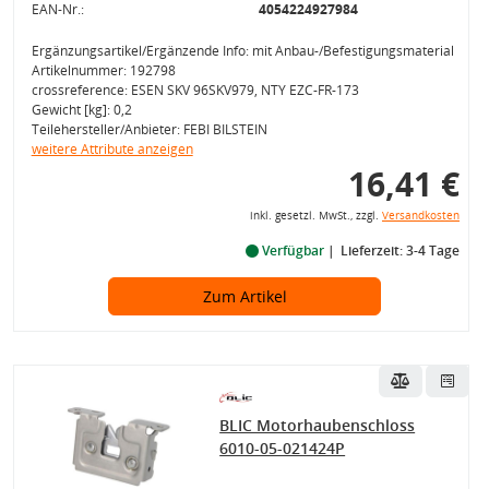
EAN-Nr.:
4054224927984
Ergänzungsartikel/Ergänzende Info: mit Anbau-/Befestigungsmaterial
Artikelnummer: 192798
crossreference: ESEN SKV 96SKV979, NTY EZC-FR-173
Gewicht [kg]: 0,2
Teilehersteller/Anbieter: FEBI BILSTEIN
weitere Attribute anzeigen
16,41 €
inkl. gesetzl. MwSt., zzgl.
Versandkosten
Verfügbar
Lieferzeit: 3-4 Tage
Zum Artikel
BLIC Motorhaubenschloss
6010-05-021424P