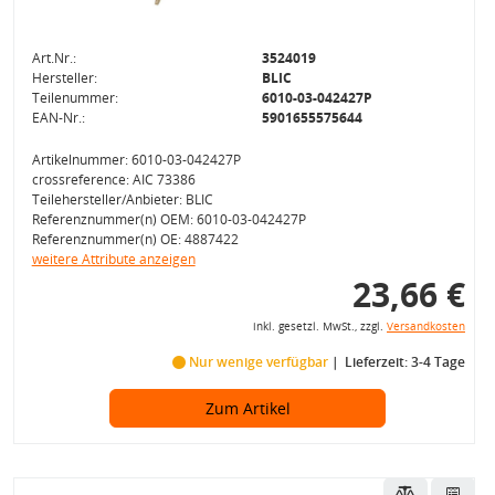
Art.Nr.:
3524019
Hersteller:
BLIC
Teilenummer:
6010-03-042427P
EAN-Nr.:
5901655575644
Artikelnummer: 6010-03-042427P
crossreference: AIC 73386
Teilehersteller/Anbieter: BLIC
Referenznummer(n) OEM: 6010-03-042427P
Referenznummer(n) OE: 4887422
weitere Attribute anzeigen
23,66 €
inkl. gesetzl. MwSt., zzgl.
Versandkosten
Nur wenige verfügbar
Lieferzeit: 3-4 Tage
Zum Artikel