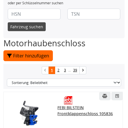
oder per Schlüsselnummer suchen
Fahrzeug suchen
Motorhaubenschloss
Filter hinzufügen
1
2
3
...
39
FEBI BILSTEIN
Frontklappenschloss 105836