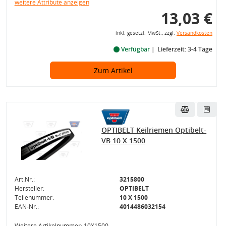
weitere Attribute anzeigen
13,03 €
inkl. gesetzl. MwSt., zzgl.
Versandkosten
Verfügbar
Lieferzeit: 3-4 Tage
Zum Artikel
OPTIBELT Keilriemen Optibelt-
VB 10 X 1500
Art.Nr.:
3215800
Hersteller:
OPTIBELT
Teilenummer:
10 X 1500
EAN-Nr.:
4014486032154
Weitere Artikelnummer: 10X1500