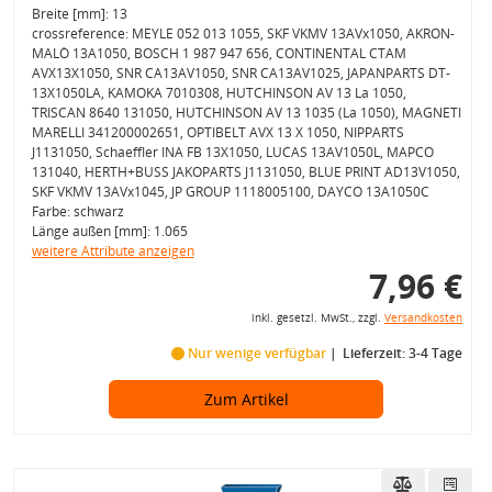
Breite [mm]: 13
crossreference: MEYLE 052 013 1055, SKF VKMV 13AVx1050, AKRON-
MALÒ 13A1050, BOSCH 1 987 947 656, CONTINENTAL CTAM
AVX13X1050, SNR CA13AV1050, SNR CA13AV1025, JAPANPARTS DT-
13X1050LA, KAMOKA 7010308, HUTCHINSON AV 13 La 1050,
TRISCAN 8640 131050, HUTCHINSON AV 13 1035 (La 1050), MAGNETI
MARELLI 341200002651, OPTIBELT AVX 13 X 1050, NIPPARTS
J1131050, Schaeffler INA FB 13X1050, LUCAS 13AV1050L, MAPCO
131040, HERTH+BUSS JAKOPARTS J1131050, BLUE PRINT AD13V1050,
SKF VKMV 13AVx1045, JP GROUP 1118005100, DAYCO 13A1050C
Farbe: schwarz
Länge außen [mm]: 1.065
weitere Attribute anzeigen
7,96 €
inkl. gesetzl. MwSt., zzgl.
Versandkosten
Nur wenige verfügbar
Lieferzeit: 3-4 Tage
Zum Artikel