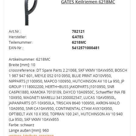
GATES Keilriemen 6218MC
Art.Nr.:
782121
Hersteller:
GATES
Teilenummer:
6218MC
EAN-Nr.:
5412571000481
Artikelnummer: 6218MC
Breite [mm]: 10
crossreference: DT Spare Parts 2.21068, SKF VKMV 10AVx950, BOSCH
1 987 947 601, MEYLE 052 010 0950, BLUE PRINT AD10V950,
NIPPARTS J1100950, MAPCO 100950, HUTCHINSON AV 10 La 950, JP
GROUP 1118002200, HERTH+BUSS JAKOPARTS J1010950, SNR
CA6PK1880, KAMOKA 7010109, DAYCO 10A0950C, Schaeffler INA FB
10X950, MAGNETI MARELLI 341200002547, LUCAS 10AV0950L,
JAPANPARTS DT-10X950LA, TRISCAN 8640 100950, AKRON-MALÒ
10A0950, SNR CA10AV950, CONTINENTAL CTAM AVX10X950,
OPTIBELT AVX 10 X 950, TOPRAN 100 241, HUTCHINSON AV 10 940
(La 950), SKF VKMV 10AVx955
Farbe: schwarz
Länge außen [mm]: 960
weitere Attribute anzeigen