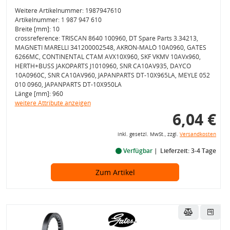
Weitere Artikelnummer: 1987947610
Artikelnummer: 1 987 947 610
Breite [mm]: 10
crossreference: TRISCAN 8640 100960, DT Spare Parts 3.34213,
MAGNETI MARELLI 341200002548, AKRON-MALÒ 10A0960, GATES
6266MC, CONTINENTAL CTAM AVX10X960, SKF VKMV 10AVx960,
HERTH+BUSS JAKOPARTS J1010960, SNR CA10AV935, DAYCO
10A0960C, SNR CA10AV960, JAPANPARTS DT-10X965LA, MEYLE 052
010 0960, JAPANPARTS DT-10X950LA
Länge [mm]: 960
weitere Attribute anzeigen
6,04 €
inkl. gesetzl. MwSt., zzgl.
Versandkosten
Verfügbar
Lieferzeit: 3-4 Tage
Zum Artikel