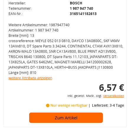
Hersteller:
BOSCH
Teilenummer:
1 987 947 740
EAN-Nr.:
3165141182613
Weitere Artikelnummer: 1987947740
Artikelnummer: 1 987 947 740
Breite [mm]: 13
crossreference: MEYLE 052 013 0810, DAYCO 13A0800C, SKF VKMV
13AVx810, DT Spare Parts 3.34244, CONTINENTAL CTAM AVX13X810,
AKRON-MALÒ 13A0800, SNR CA13AV800, BLUE PRINT AD13V800,
TRISCAN 8640 130800, DT Spare Parts 11.12103, JAPANPARTS DT-
13X825LA, GATES 6462MC, MAGNETI MARELLI 341200002628,
JAPANPARTS DT-13X810LA, HERTH+BUSS JAKOPARTS J1130800
Länge [mm]: 810
weitere Attribute anzeigen
6,57 €
inkl. gesetzl. MwSt., zzgl.
Versandkosten
Nur wenige verfügbar
Lieferzeit: 3-4 Tage
Zum Artikel