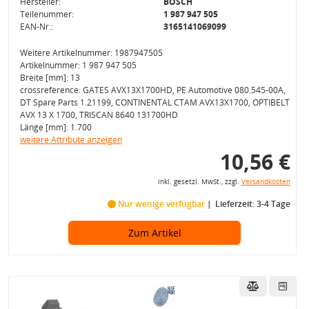
Hersteller:
BOSCH
Teilenummer:
1 987 947 505
EAN-Nr.:
3165141069099
Weitere Artikelnummer: 1987947505
Artikelnummer: 1 987 947 505
Breite [mm]: 13
crossreference: GATES AVX13X1700HD, PE Automotive 080.545-00A,
DT Spare Parts 1.21199, CONTINENTAL CTAM AVX13X1700, OPTIBELT
AVX 13 X 1700, TRISCAN 8640 131700HD
Länge [mm]: 1.700
weitere Attribute anzeigen
10,56 €
inkl. gesetzl. MwSt., zzgl.
Versandkosten
Nur wenige verfügbar
Lieferzeit: 3-4 Tage
Zum Artikel