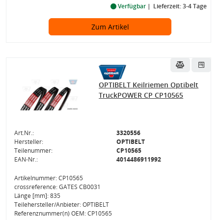
Verfügbar
Lieferzeit: 3-4 Tage
Zum Artikel
OPTIBELT Keilriemen Optibelt
TruckPOWER CP CP10565
Art.Nr.:
3320556
Hersteller:
OPTIBELT
Teilenummer:
CP10565
EAN-Nr.:
4014486911992
Artikelnummer: CP10565
crossreference: GATES CB0031
Länge [mm]: 835
Teilehersteller/Anbieter: OPTIBELT
Referenznummer(n) OEM: CP10565