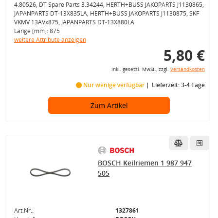
4.80526, DT Spare Parts 3.34244, HERTH+BUSS JAKOPARTS J1130865,
JAPANPARTS DT-13X835LA, HERTH+BUSS JAKOPARTS J1130875, SKF
VKMV 13AVx875, JAPANPARTS DT-13X880LA
Länge [mm]: 875
weitere Attribute anzeigen
5,80 €
inkl. gesetzl. MwSt., zzgl.
Versandkosten
Nur wenige verfügbar
Lieferzeit: 3-4 Tage
Zum Artikel
BOSCH Keilriemen 1 987 947
505
Art.Nr.:
1327861