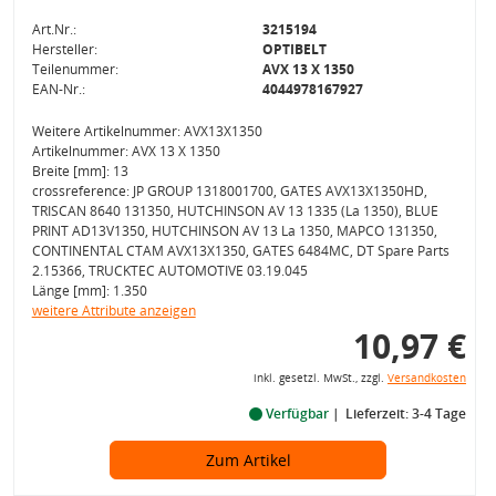
Art.Nr.:
3215194
Hersteller:
OPTIBELT
Teilenummer:
AVX 13 X 1350
EAN-Nr.:
4044978167927
Weitere Artikelnummer: AVX13X1350
Artikelnummer: AVX 13 X 1350
Breite [mm]: 13
crossreference: JP GROUP 1318001700, GATES AVX13X1350HD,
TRISCAN 8640 131350, HUTCHINSON AV 13 1335 (La 1350), BLUE
PRINT AD13V1350, HUTCHINSON AV 13 La 1350, MAPCO 131350,
CONTINENTAL CTAM AVX13X1350, GATES 6484MC, DT Spare Parts
2.15366, TRUCKTEC AUTOMOTIVE 03.19.045
Länge [mm]: 1.350
weitere Attribute anzeigen
10,97 €
inkl. gesetzl. MwSt., zzgl.
Versandkosten
Verfügbar
Lieferzeit: 3-4 Tage
Zum Artikel