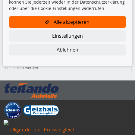
können Sie jederzeit wieder in der Datenschutzerklärung
Radlager
oder über die Cookie-Einstellungen widerrufen.
Stoßdämpfer
Alle akzeptieren
TecDoc Inside
Einstellungen
Ablehnen
Die hier angezeigten Daten insbesondere die gesamte Datenbank dürfen
nicht kopiert werden.
Es ist zu unterlassen, die Daten oder die gesamte Datenbank ohne
vorherige Zustimmung von TecDoc zu vervielfältigen, zu verbreiten
und/oder diese Handlungen durch Dritte ausführen zu lassen. Ein
Zuwiderhandeln stellt eine Urheberrechtsverletzung dar und wird verfolgt.
Bitte prüfen Sie, ob das über unseren Onlineshop identifizierte Ersatzteil
auch tatsächlich dem gesuchten Ersatzteil entspricht.
Gegebenenfalls sind ergänzende Informationen notwendig, um
sicherzustellen, dass das gewählte Ersatzteil auch in das gewünschte
Kraftfahrzeug passt.