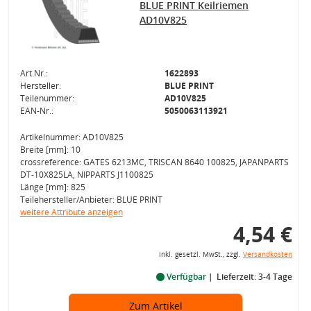
BLUE PRINT Keilriemen
AD10V825
Art.Nr.:
1622893
Hersteller:
BLUE PRINT
Teilenummer:
AD10V825
EAN-Nr.:
5050063113921
Artikelnummer: AD10V825
Breite [mm]: 10
crossreference: GATES 6213MC, TRISCAN 8640 100825, JAPANPARTS
DT-10X825LA, NIPPARTS J1100825
Länge [mm]: 825
Teilehersteller/Anbieter: BLUE PRINT
weitere Attribute anzeigen
4,54 €
inkl. gesetzl. MwSt., zzgl.
Versandkosten
Verfügbar
Lieferzeit: 3-4 Tage
Zum Artikel