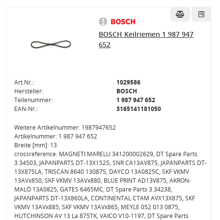
BOSCH Keilriemen 1 987 947
652
Art.Nr.:
1029586
Hersteller:
BOSCH
Teilenummer:
1 987 947 652
EAN-Nr.:
3165141181050
Weitere Artikelnummer: 1987947652
Artikelnummer: 1 987 947 652
Breite [mm]: 13
crossreference: MAGNETI MARELLI 341200002629, DT Spare Parts
3.34503, JAPANPARTS DT-13X1525, SNR CA13AV875, JAPANPARTS DT-
13X875LA, TRISCAN 8640 130875, DAYCO 13A0825C, SKF VKMV
13AVx850, SKF VKMV 13AVx880, BLUE PRINT AD13V875, AKRON-
MALÒ 13A0825, GATES 6465MC, DT Spare Parts 3.34238,
JAPANPARTS DT-13X860LA, CONTINENTAL CTAM AVX13X875, SKF
VKMV 13AVx885, SKF VKMV 13AVx865, MEYLE 052 013 0875,
HUTCHINSON AV 13 La 875TK, VAICO V10-1197, DT Spare Parts