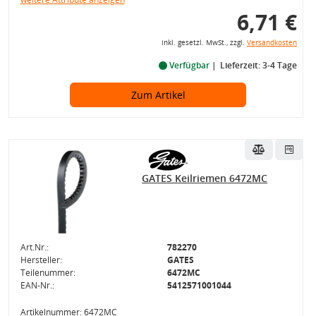
6,71 €
inkl. gesetzl. MwSt., zzgl.
Versandkosten
Verfügbar
Lieferzeit: 3-4 Tage
Zum Artikel
GATES Keilriemen 6472MC
Art.Nr.:
782270
Hersteller:
GATES
Teilenummer:
6472MC
EAN-Nr.:
5412571001044
Artikelnummer: 6472MC