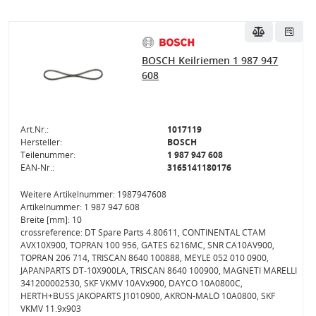
BOSCH Keilriemen 1 987 947
608
Art.Nr.:
1017119
Hersteller:
BOSCH
Teilenummer:
1 987 947 608
EAN-Nr.:
3165141180176
Weitere Artikelnummer: 1987947608
Artikelnummer: 1 987 947 608
Breite [mm]: 10
crossreference: DT Spare Parts 4.80611, CONTINENTAL CTAM
AVX10X900, TOPRAN 100 956, GATES 6216MC, SNR CA10AV900,
TOPRAN 206 714, TRISCAN 8640 100888, MEYLE 052 010 0900,
JAPANPARTS DT-10X900LA, TRISCAN 8640 100900, MAGNETI MARELLI
341200002530, SKF VKMV 10AVx900, DAYCO 10A0800C,
HERTH+BUSS JAKOPARTS J1010900, AKRON-MALÒ 10A0800, SKF
VKMV 11.9x903