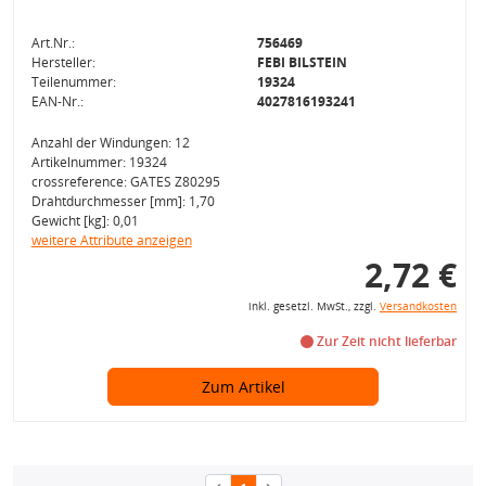
Art.Nr.:
756469
Hersteller:
FEBI BILSTEIN
Teilenummer:
19324
EAN-Nr.:
4027816193241
Anzahl der Windungen: 12
Artikelnummer: 19324
crossreference: GATES Z80295
Drahtdurchmesser [mm]: 1,70
Gewicht [kg]: 0,01
weitere Attribute anzeigen
2,72 €
inkl. gesetzl. MwSt., zzgl.
Versandkosten
Zur Zeit nicht lieferbar
Zum Artikel