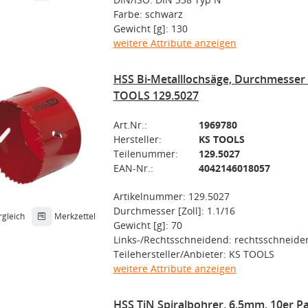
Farbe: schwarz
Gewicht [g]: 130
weitere Attribute anzeigen
HSS Bi-Metalllochsäge, Durchmesse
TOOLS 129.5027
Art.Nr.:
1969780
Hersteller:
KS TOOLS
Teilenummer:
129.5027
EAN-Nr.:
4042146018057
Artikelnummer: 129.5027
Durchmesser [Zoll]: 1.1/16
rgleich
Merkzettel
Gewicht [g]: 70
Links-/Rechtsschneidend: rechtsschneide
Teilehersteller/Anbieter: KS TOOLS
weitere Attribute anzeigen
HSS TiN Spiralbohrer, 6,5mm, 10er 