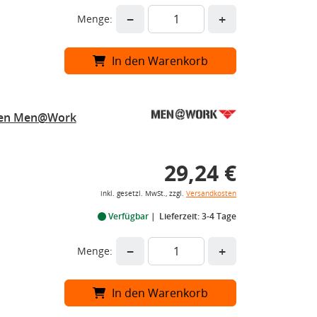
−
+
Menge:
In den Warenkorb
ffen Men@Work
29,24 €
inkl. gesetzl. MwSt., zzgl.
Versandkosten
Verfügbar
Lieferzeit: 3-4 Tage
−
+
Menge:
In den Warenkorb