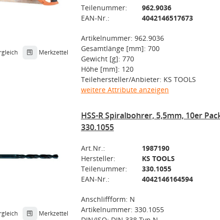
Teilenummer:
962.9036
EAN-Nr.:
4042146517673
Artikelnummer: 962.9036
Gesamtlänge [mm]: 700
rgleich
Merkzettel
Gewicht [g]: 770
Höhe [mm]: 120
Teilehersteller/Anbieter: KS TOOLS
weitere Attribute anzeigen
HSS-R Spiralbohrer, 5,5mm, 10er Pa
330.1055
Art.Nr.:
1987190
Hersteller:
KS TOOLS
Teilenummer:
330.1055
EAN-Nr.:
4042146164594
Anschliffform: N
Artikelnummer: 330.1055
rgleich
Merkzettel
DIN/ISO: DIN 338 Typ N