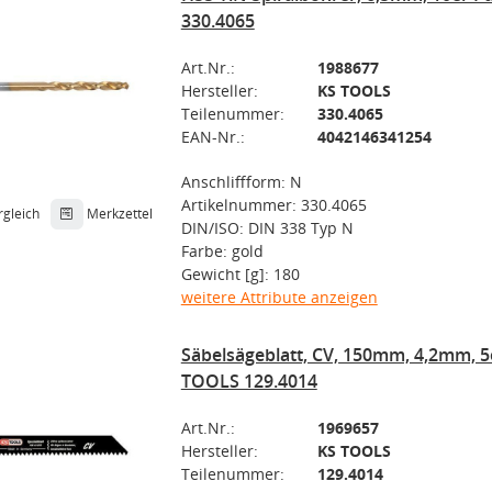
330.4065
Art.Nr.:
1988677
Hersteller:
KS TOOLS
Teilenummer:
330.4065
EAN-Nr.:
4042146341254
Anschliffform: N
Artikelnummer: 330.4065
rgleich
Merkzettel
DIN/ISO: DIN 338 Typ N
Farbe: gold
Gewicht [g]: 180
weitere Attribute anzeigen
Säbelsägeblatt, CV, 150mm, 4,2mm, 5
TOOLS 129.4014
Art.Nr.:
1969657
Hersteller:
KS TOOLS
Teilenummer:
129.4014