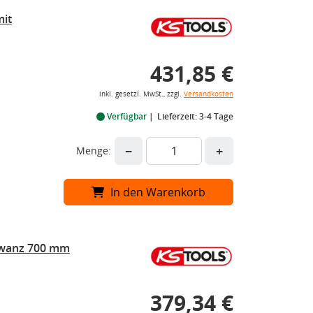
it
431,85 €
inkl. gesetzl. MwSt., zzgl.
Versandkosten
Verfügbar
Lieferzeit: 3-4 Tage
−
+
Menge:
In den Warenkorb
wanz 700 mm
379,34 €