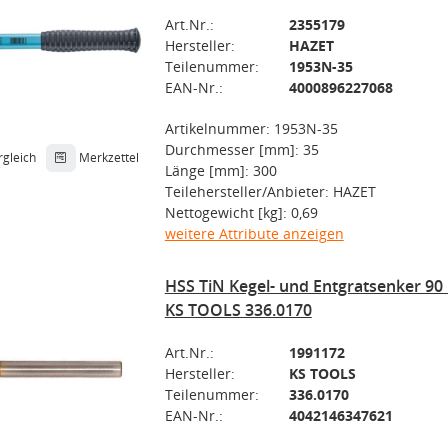
Art.Nr.:
2355179
Hersteller:
HAZET
Teilenummer:
1953N-35
EAN-Nr.:
4000896227068
Artikelnummer: 1953N-35
Durchmesser [mm]: 35
rgleich
Merkzettel
Länge [mm]: 300
Teilehersteller/Anbieter: HAZET
Nettogewicht [kg]: 0,69
weitere Attribute anzeigen
HSS TiN Kegel- und Entgratsenker 90
KS TOOLS 336.0170
Art.Nr.:
1991172
Hersteller:
KS TOOLS
Teilenummer:
336.0170
EAN-Nr.:
4042146347621