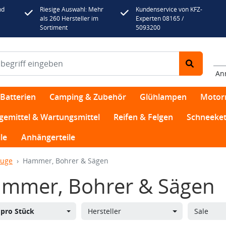
nd
Riesige Auswahl: Mehr
Kundenservice von KFZ-
als 260 Hersteller im
Experten 08165 /
Sortiment
5093200
An
Batterien
Camping & Zubehör
Glühlampen
Motor
egemittel & Wartungsmittel
Reifen & Felgen
Schneeket
le
Anhängerteile
euge
Hammer, Bohrer & Sägen
mmer, Bohrer & Sägen
s
pro Stück
Hersteller
Sale