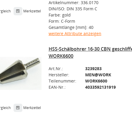
Artikelnummer: 336.0170
DIN/ISO: DIN 335 Form C
rgleich
Merkzettel
Farbe: gold
Form: C-Form
Gesamtlänge [mm]: 40
weitere Attribute anzeigen
HSS-Schälbohrer 16-30 CBN geschli
WORK6600
Art.Nr.:
3239283
Hersteller:
MEN@WORK
Teilenummer:
WORK6600
EAN-Nr.:
4033592131919
rgleich
Merkzettel