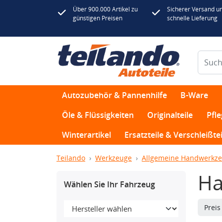
Über 900.000 Artikel zu
Sicherer Versand u
günstigen Preisen
schnelle Lieferung
Autozubehör & Pannenhilfe
B-Ware
Öle & Flüssigkeiten
Originalteile
Pfl
Winterartikel
Ersatzteile & Verschleißtei
Teilando
Werkzeuge
Allgemeine Handwerkz
Ha
Wählen Sie Ihr Fahrzeug
Prei