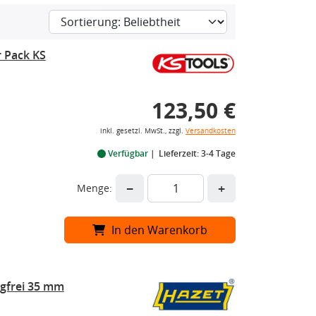
r Pack KS
123,50 €
inkl. gesetzl. MwSt., zzgl.
Versandkosten
Verfügbar
Lieferzeit: 3-4 Tage
−
+
Menge:
In den Warenkorb
gfrei 35 mm