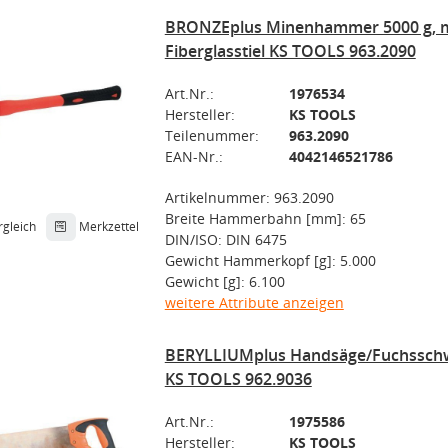
BRONZEplus Minenhammer 5000 g, m
Fiberglasstiel KS TOOLS 963.2090
Art.Nr.:
1976534
Hersteller:
KS TOOLS
Teilenummer:
963.2090
EAN-Nr.:
4042146521786
Artikelnummer: 963.2090
Breite Hammerbahn [mm]: 65
rgleich
Merkzettel
DIN/ISO: DIN 6475
Gewicht Hammerkopf [g]: 5.000
Gewicht [g]: 6.100
weitere Attribute anzeigen
BERYLLIUMplus Handsäge/Fuchssch
KS TOOLS 962.9036
Art.Nr.:
1975586
Hersteller:
KS TOOLS