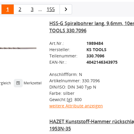
1
2
3
...
155
HSS-G Spiralbohrer lang, 9,6mm, 10e
TOOLS 330.7096
Art.Nr.:
1989484
Hersteller:
KS TOOLS
Teilenummer:
330.7096
EAN-Nr.:
4042146343975
Anschliffform: N
Artikelnummer: 330.7096
rgleich
Merkzettel
DIN/ISO: DIN 340 Typ N
Farbe: silber
Gewicht [g]: 800
weitere Attribute anzeigen
HAZET Kunststoff-Hammer rückschla
1953N-35