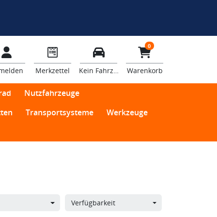
0
melden
Merkzettel
Kein Fahrzeug
Warenkorb
rad
Nutzfahrzeuge
ten
Transportsysteme
Werkzeuge
Verfügbarkeit