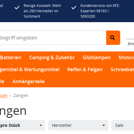
nd
Riesige Auswahl: Mehr
Kundenservice von KFZ-
als 260 Hersteller im
Experten 08165 /
Sortiment
5093200
An
Batterien
Camping & Zubehör
Glühlampen
Motor
egemittel & Wartungsmittel
Reifen & Felgen
Schneeket
le
Anhängerteile
euge
Zangen
ngen
s
pro Stück
Hersteller
Sale