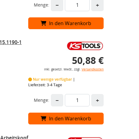
−
+
Menge:
In den Warenkorb
15.1190-1
50,88 €
inkl. gesetzl. MwSt., zzgl.
Versandkosten
Nur wenige verfügbar
Lieferzeit: 3-4 Tage
−
+
Menge:
In den Warenkorb
 Arbeitskopf