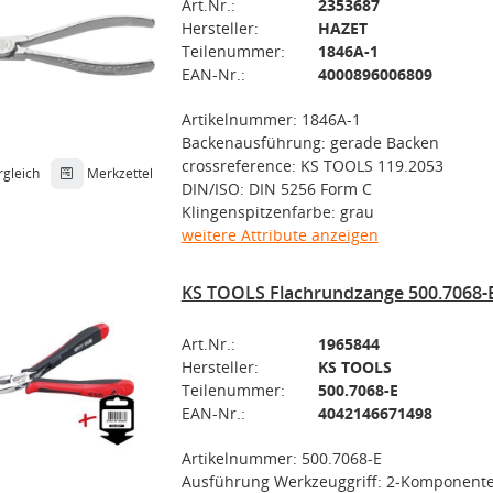
Art.Nr.:
2353687
Hersteller:
HAZET
Teilenummer:
1846A-1
EAN-Nr.:
4000896006809
Artikelnummer: 1846A-1
Backenausführung: gerade Backen
crossreference: KS TOOLS 119.2053
rgleich
Merkzettel
DIN/ISO: DIN 5256 Form C
Klingenspitzenfarbe: grau
weitere Attribute anzeigen
KS TOOLS Flachrundzange 500.7068-
Art.Nr.:
1965844
Hersteller:
KS TOOLS
Teilenummer:
500.7068-E
EAN-Nr.:
4042146671498
Artikelnummer: 500.7068-E
Ausführung Werkzeuggriff: 2-Komponente