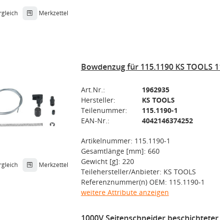
rgleich
Merkzettel
Bowdenzug für 115.1190 KS TOOLS 1
Art.Nr.:
1962935
Hersteller:
KS TOOLS
Teilenummer:
115.1190-1
EAN-Nr.:
4042146374252
Artikelnummer: 115.1190-1
Gesamtlänge [mm]: 660
Gewicht [g]: 220
rgleich
Merkzettel
Teilehersteller/Anbieter: KS TOOLS
Referenznummer(n) OEM: 115.1190-1
weitere Attribute anzeigen
1000V Seitenschneider beschichteter