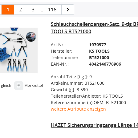
1
2
3
...
116
Schlauchschellenzangen-Satz, 9-tlg 
TOOLS BT521000
Art.Nr.:
1970977
Hersteller:
KS TOOLS
Teilenummer:
BT521000
EAN-Nr.:
4042146778906
Anzahl Teile [tlg.]: 9
Artikelnummer: BT521000
rgleich
Merkzettel
Gewicht [g]: 3.590
Teilehersteller/Anbieter: KS TOOLS
Referenznummer(n) OEM: BT521000
weitere Attribute anzeigen
HAZET Sicherungsringzange Länge 1