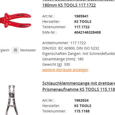
180mm KS TOOLS 117.1722
Art.Nr.:
1965941
Hersteller:
KS TOOLS
Teilenummer:
117.1722
EAN-Nr.:
4042146328408
Artikelnummer: 117.1722
DIN/ISO: IEC 60900, DIN ISO 5232
rgleich
Merkzettel
Eigenschaften Zangen: mit Schneidefunkt
Gesamtlänge [mm]: 180
Gewicht [g]: 330
weitere Attribute anzeigen
Schlauchklemmenzange mit drehbar
Prismenaufnahme KS TOOLS 115.118
Art.Nr.:
1962924
Hersteller:
KS TOOLS
Teilenummer:
115.1188