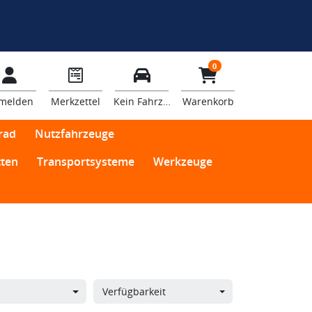
0
melden
Merkzettel
Kein Fahrzeug
Warenkorb
rad
Nutzfahrzeuge
ten
Transportsysteme
Werkzeuge
Verfügbarkeit