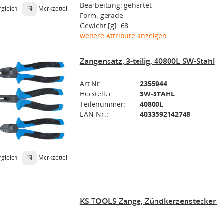
Bearbeitung: gehärtet
rgleich
Merkzettel
Form: gerade
Gewicht [g]: 68
weitere Attribute anzeigen
Zangensatz, 3-teilig, 40800L SW-Stahl
Art.Nr.:
2355944
Hersteller:
SW-STAHL
Teilenummer:
40800L
EAN-Nr.:
4033592142748
rgleich
Merkzettel
KS TOOLS Zange, Zündkerzenstecker