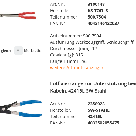
Art.Nr.:
3100148
Hersteller:
KS TOOLS
Teilenummer:
500.7504
EAN-Nr.:
4042146122037
Artikelnummer: 500.7504
Ausführung Werkzeuggriff: Schlauchgriff
Durchmesser [mm]: 12
rgleich
Merkzettel
Gewicht [g]: 315
Länge 1 [mm]: 285
weitere Attribute anzeigen
Lötfixierzange zur Unterstützung be
Kabeln, 42415L SW-Stahl
Art.Nr.:
2358923
Hersteller:
SW-STAHL
Teilenummer:
42415L
EAN-Nr.:
4033592055475