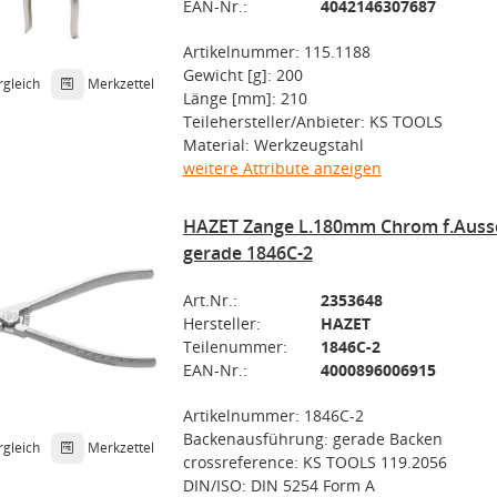
EAN-Nr.:
4042146307687
Artikelnummer: 115.1188
Gewicht [g]: 200
rgleich
Merkzettel
Länge [mm]: 210
Teilehersteller/Anbieter: KS TOOLS
Material: Werkzeugstahl
weitere Attribute anzeigen
HAZET Zange L.180mm Chrom f.Auss
gerade 1846C-2
Art.Nr.:
2353648
Hersteller:
HAZET
Teilenummer:
1846C-2
EAN-Nr.:
4000896006915
Artikelnummer: 1846C-2
Backenausführung: gerade Backen
rgleich
Merkzettel
crossreference: KS TOOLS 119.2056
DIN/ISO: DIN 5254 Form A