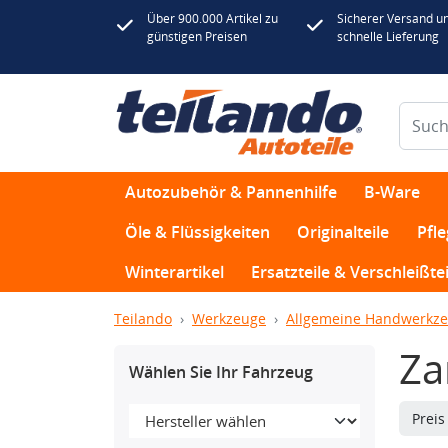
Über 900.000 Artikel zu
Sicherer Versand u
günstigen Preisen
schnelle Lieferung
Autozubehör & Pannenhilfe
B-Ware
Öle & Flüssigkeiten
Originalteile
Pfl
Winterartikel
Ersatzteile & Verschleißtei
Teilando
Werkzeuge
Allgemeine Handwerkz
Za
Wählen Sie Ihr Fahrzeug
Prei