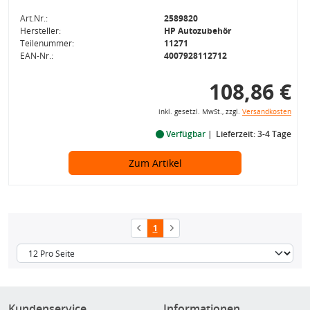
Art.Nr.:
2589820
Hersteller:
HP Autozubehör
Teilenummer:
11271
EAN-Nr.:
4007928112712
108,86 €
inkl. gesetzl. MwSt., zzgl.
Versandkosten
Verfügbar
Lieferzeit: 3-4 Tage
Zum Artikel
1
Kundenservice
Informationen