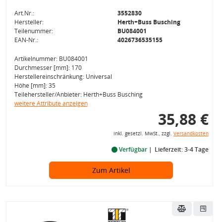
Art.Nr.:
3552830
Hersteller:
Herth+Buss Busching
Teilenummer:
BU084001
EAN-Nr.:
4026736535155
Artikelnummer: BU084001
Durchmesser [mm]: 170
Herstellereinschränkung: Universal
Höhe [mm]: 35
Teilehersteller/Anbieter: Herth+Buss Busching
weitere Attribute anzeigen
35,88 €
inkl. gesetzl. MwSt., zzgl.
Versandkosten
Verfügbar
Lieferzeit: 3-4 Tage
Zum Artikel