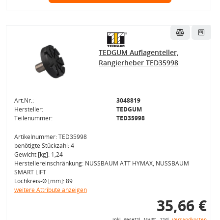
TEDGUM Auflagenteller,
Rangierheber TED35998
Art.Nr.:
3048819
Hersteller:
TEDGUM
Teilenummer:
TED35998
Artikelnummer: TED35998
benötigte Stückzahl: 4
Gewicht [kg]: 1,24
Herstellereinschränkung: NUSSBAUM ATT HYMAX, NUSSBAUM
SMART LIFT
Lochkreis-Ø [mm]: 89
weitere Attribute anzeigen
35,66 €
inkl. gesetzl. MwSt., zzgl.
Versandkosten