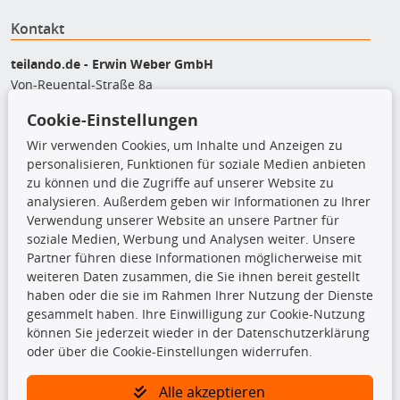
Kontakt
teilando.de - Erwin Weber GmbH
Von-Reuental-Straße 8a
85376 Hetzenhausen
Cookie-Einstellungen
+49 (0) 8165 / 5093200
Wir verwenden Cookies, um Inhalte und Anzeigen zu
shop@teilando.de
personalisieren, Funktionen für soziale Medien anbieten
zu können und die Zugriffe auf unserer Website zu
Top Produkte
analysieren. Außerdem geben wir Informationen zu Ihrer
Beleuchtung
Verwendung unserer Website an unsere Partner für
Bremsbeläge
soziale Medien, Werbung und Analysen weiter. Unsere
Bremsscheiben
Partner führen diese Informationen möglicherweise mit
Kupplungssatz
weiteren Daten zusammen, die Sie ihnen bereit gestellt
Querlenker
haben oder die sie im Rahmen Ihrer Nutzung der Dienste
Radlager
gesammelt haben. Ihre Einwilligung zur Cookie-Nutzung
Stoßdämpfer
können Sie jederzeit wieder in der Datenschutzerklärung
oder über die Cookie-Einstellungen widerrufen.
TecDoc Inside
Alle akzeptieren