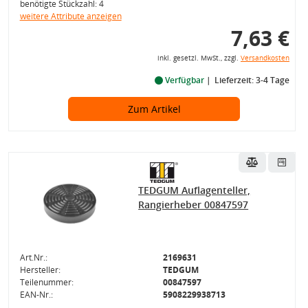
benötigte Stückzahl: 4
weitere Attribute anzeigen
7,63 €
inkl. gesetzl. MwSt., zzgl.
Versandkosten
Verfügbar
Lieferzeit: 3-4 Tage
Zum Artikel
TEDGUM Auflagenteller,
Rangierheber 00847597
Art.Nr.:
2169631
Hersteller:
TEDGUM
Teilenummer:
00847597
EAN-Nr.:
5908229938713