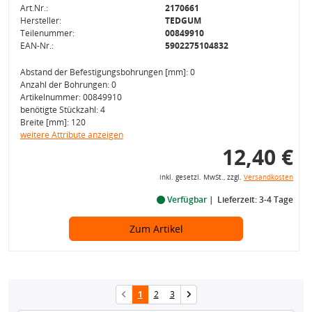
Art.Nr.:
2170661
Hersteller:
TEDGUM
Teilenummer:
00849910
EAN-Nr.:
5902275104832
Abstand der Befestigungsbohrungen [mm]: 0
Anzahl der Bohrungen: 0
Artikelnummer: 00849910
benötigte Stückzahl: 4
Breite [mm]: 120
weitere Attribute anzeigen
12,40 €
inkl. gesetzl. MwSt., zzgl.
Versandkosten
Verfügbar
Lieferzeit: 3-4 Tage
Zum Artikel
1
2
3