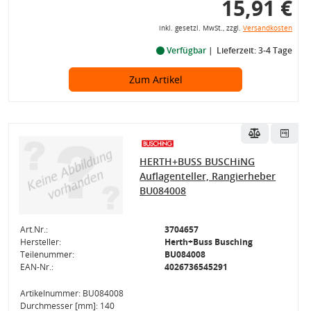
15,91 €
inkl. gesetzl. MwSt., zzgl.
Versandkosten
Verfügbar
Lieferzeit: 3-4 Tage
Zum Artikel
HERTH+BUSS BUSCHiNG
Auflagenteller, Rangierheber
BU084008
Art.Nr.:
3704657
Hersteller:
Herth+Buss Busching
Teilenummer:
BU084008
EAN-Nr.:
4026736545291
Artikelnummer: BU084008
Durchmesser [mm]: 140