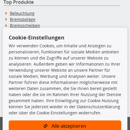
Top Produkte
Beleuchtung
Bremsbeläge
Bremsscheiben
Kupplungssatz
Cookie-Einstellungen
Querlenker
Radlager
Wir verwenden Cookies, um Inhalte und Anzeigen zu
Stoßdämpfer
personalisieren, Funktionen für soziale Medien anbieten
zu können und die Zugriffe auf unserer Website zu
analysieren. Außerdem geben wir Informationen zu Ihrer
TecDoc Inside
Verwendung unserer Website an unsere Partner für
soziale Medien, Werbung und Analysen weiter. Unsere
Partner führen diese Informationen möglicherweise mit
weiteren Daten zusammen, die Sie ihnen bereit gestellt
haben oder die sie im Rahmen Ihrer Nutzung der Dienste
Die hier angezeigten Daten insbesondere die gesamte Datenbank dürfen
gesammelt haben. Ihre Einwilligung zur Cookie-Nutzung
nicht kopiert werden.
können Sie jederzeit wieder in der Datenschutzerklärung
oder über die Cookie-Einstellungen widerrufen.
Es ist zu unterlassen, die Daten oder die gesamte Datenbank ohne
vorherige Zustimmung von TecDoc zu vervielfältigen, zu verbreiten
und/oder diese Handlungen durch Dritte ausführen zu lassen. Ein
Alle akzeptieren