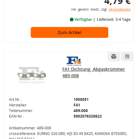
4,79 €
inkl. gesetzl. MwSt., zzgl.
Versandkosten
Verfügbar
Lieferzeit: 3-4 Tage
Zum Artikel
FA1 Dichtung, Abgaskrümmer
489-008
Art.Nr.:
1958051
Hersteller:
FA1
Teilenummer:
489-008
EAN-Nr.:
5902076320622
Artikelnummer: 489-008
crossreference: ELRING 326.080, HJS 83 49 8420, KAMOKA 8705085,