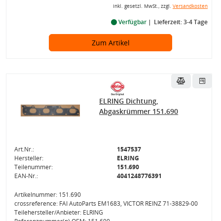
inkl. gesetzl. MwSt., zzgl.
Versandkosten
Verfügbar
Lieferzeit: 3-4 Tage
Zum Artikel
ELRING Dichtung,
Abgaskrümmer 151.690
Art.Nr.:
1547537
Hersteller:
ELRING
Teilenummer:
151.690
EAN-Nr.:
4041248776391
Artikelnummer: 151.690
crossreference: FAI AutoParts EM1683, VICTOR REINZ 71-38829-00
Teilehersteller/Anbieter: ELRING