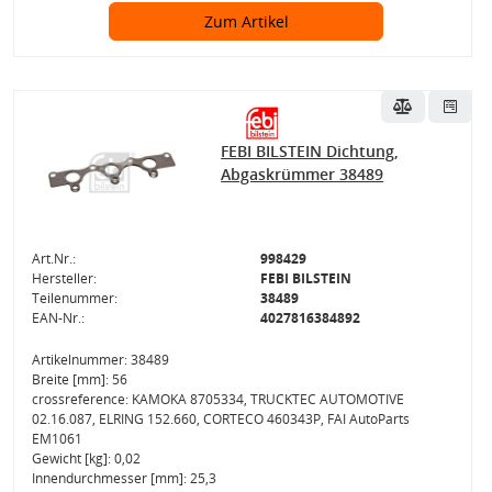
Zum Artikel
FEBI BILSTEIN Dichtung,
Abgaskrümmer 38489
Art.Nr.:
998429
Hersteller:
FEBI BILSTEIN
Teilenummer:
38489
EAN-Nr.:
4027816384892
Artikelnummer: 38489
Breite [mm]: 56
crossreference: KAMOKA 8705334, TRUCKTEC AUTOMOTIVE
02.16.087, ELRING 152.660, CORTECO 460343P, FAI AutoParts
EM1061
Gewicht [kg]: 0,02
Innendurchmesser [mm]: 25,3