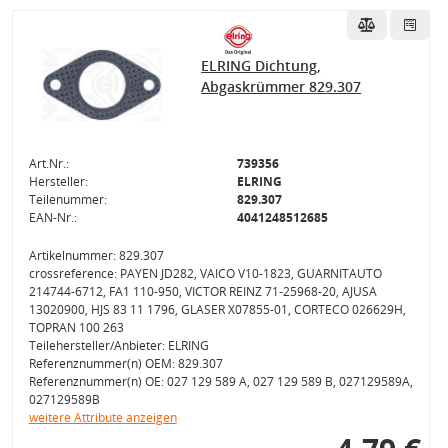
ELRING Dichtung,
Abgaskrümmer 829.307
Art.Nr.:
739356
Hersteller:
ELRING
Teilenummer:
829.307
EAN-Nr.:
4041248512685
Artikelnummer: 829.307
crossreference: PAYEN JD282, VAICO V10-1823, GUARNITAUTO
214744-6712, FA1 110-950, VICTOR REINZ 71-25968-20, AJUSA
13020900, HJS 83 11 1796, GLASER X07855-01, CORTECO 026629H,
TOPRAN 100 263
Teilehersteller/Anbieter: ELRING
Referenznummer(n) OEM: 829.307
Referenznummer(n) OE: 027 129 589 A, 027 129 589 B, 027129589A,
027129589B
weitere Attribute anzeigen