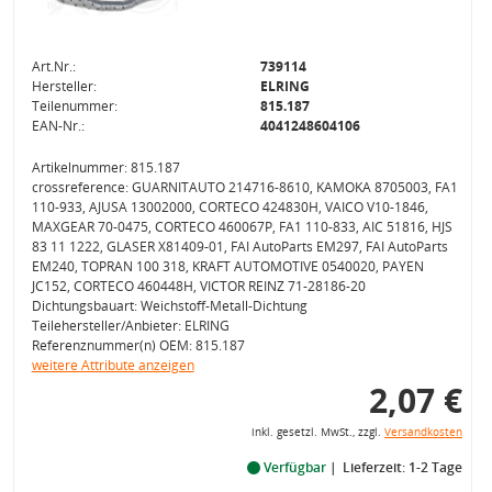
Art.Nr.:
739114
Hersteller:
ELRING
Teilenummer:
815.187
EAN-Nr.:
4041248604106
Artikelnummer: 815.187
crossreference: GUARNITAUTO 214716-8610, KAMOKA 8705003, FA1
110-933, AJUSA 13002000, CORTECO 424830H, VAICO V10-1846,
MAXGEAR 70-0475, CORTECO 460067P, FA1 110-833, AIC 51816, HJS
83 11 1222, GLASER X81409-01, FAI AutoParts EM297, FAI AutoParts
EM240, TOPRAN 100 318, KRAFT AUTOMOTIVE 0540020, PAYEN
JC152, CORTECO 460448H, VICTOR REINZ 71-28186-20
Dichtungsbauart: Weichstoff-Metall-Dichtung
Teilehersteller/Anbieter: ELRING
Referenznummer(n) OEM: 815.187
weitere Attribute anzeigen
2,07 €
inkl. gesetzl. MwSt., zzgl.
Versandkosten
Verfügbar
Lieferzeit: 1-2 Tage