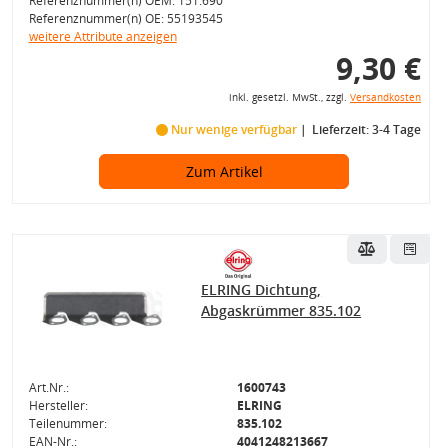
Referenznummer(n) OEM: 151.690
Referenznummer(n) OE: 55193545
weitere Attribute anzeigen
9,30 €
inkl. gesetzl. MwSt., zzgl.
Versandkosten
Nur wenige verfügbar
Lieferzeit: 3-4 Tage
Zum Artikel
ELRING Dichtung,
Abgaskrümmer 835.102
Art.Nr.:
1600743
Hersteller:
ELRING
Teilenummer:
835.102
EAN-Nr.:
4041248213667