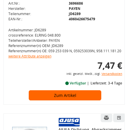
Art.Nr.:
3696686
Hersteller:
PAYEN
Teilenummer:
JD6289
EAN-Nr.:
4060426675479
Artikelnummer: JD6289
crossreference: ELRING 048.800
Teilehersteller/Anbieter: PAYEN
Referenznummer(n) OEM: JD6289
Referenznummer(n) OE: 059 253 039 N, 059253039N, 958.111.181.20
weitere Attribute anzeigen
7,47 €
inkl. gesetzl. MwSt., zzgl.
Versandkosten
Verfügbar
Lieferzeit: 3-4 Tage
Zum Artikel
AJUSA Dichtung, Abgaskrümmer