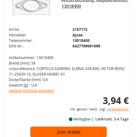
13018400
Art.Nr.:
2157172
Hersteller:
Ajusa
Teilenummer:
13018400
EAN-Nr.:
8427769081699
Artikelnummer: 13018400
Breite [mm]: 56
crossreference: CORTECO 420808H, ELRING 439.890, VICTOR REINZ
71-25639-10, GLASER X00881-01
Dicke/Stärke [mm]: 0,8
Gewicht [g]: 12,6
weitere Attribute anzeigen
3,94 €
inkl. gesetzl. MwSt., zzgl.
Versandkosten
Verfügbar
Lieferzeit: 3-4 Tage
Zum Artikel