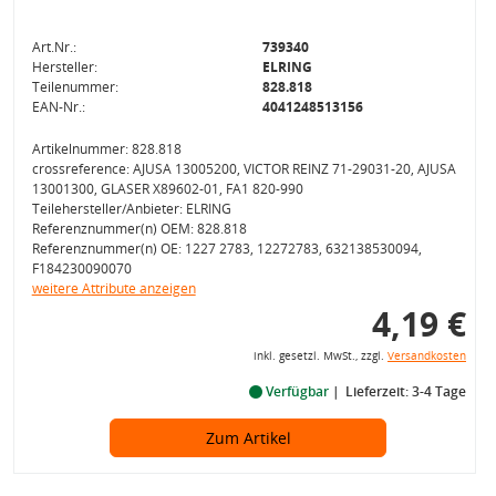
Art.Nr.:
739340
Hersteller:
ELRING
Teilenummer:
828.818
EAN-Nr.:
4041248513156
Artikelnummer: 828.818
crossreference: AJUSA 13005200, VICTOR REINZ 71-29031-20, AJUSA
13001300, GLASER X89602-01, FA1 820-990
Teilehersteller/Anbieter: ELRING
Referenznummer(n) OEM: 828.818
Referenznummer(n) OE: 1227 2783, 12272783, 632138530094,
F184230090070
weitere Attribute anzeigen
4,19 €
inkl. gesetzl. MwSt., zzgl.
Versandkosten
Verfügbar
Lieferzeit: 3-4 Tage
Zum Artikel