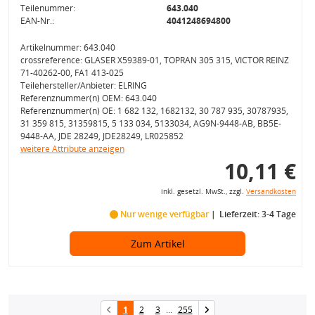
Teilenummer:
643.040
EAN-Nr.:
4041248694800
Artikelnummer: 643.040
crossreference: GLASER X59389-01, TOPRAN 305 315, VICTOR REINZ
71-40262-00, FA1 413-025
Teilehersteller/Anbieter: ELRING
Referenznummer(n) OEM: 643.040
Referenznummer(n) OE: 1 682 132, 1682132, 30 787 935, 30787935,
31 359 815, 31359815, 5 133 034, 5133034, AG9N-9448-AB, BB5E-
9448-AA, JDE 28249, JDE28249, LR025852
weitere Attribute anzeigen
10,11 €
inkl. gesetzl. MwSt., zzgl.
Versandkosten
Nur wenige verfügbar
Lieferzeit: 3-4 Tage
Zum Artikel
1
2
3
...
255