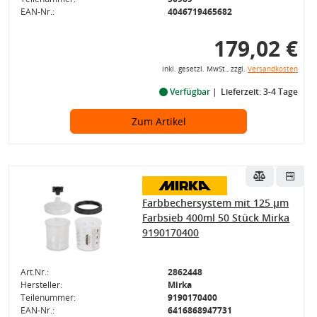
EAN-Nr.:
4046719465682
179,02 €
inkl. gesetzl. MwSt., zzgl.
Versandkosten
Verfügbar
Lieferzeit: 3-4 Tage
Zum Artikel
Farbbechersystem mit 125 µm
Farbsieb 400ml 50 Stück Mirka
9190170400
Art.Nr.:
2862448
Hersteller:
Mirka
Teilenummer:
9190170400
EAN-Nr.:
6416868947731