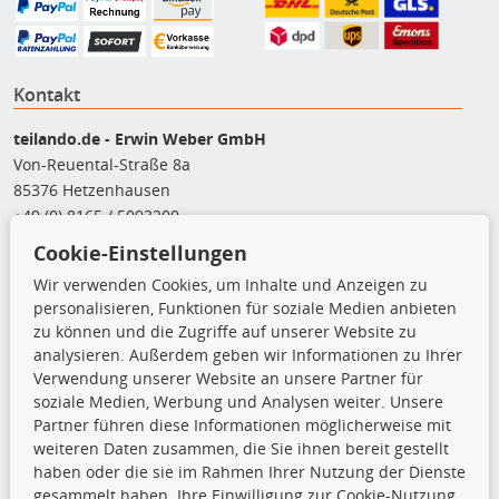
Kontakt
teilando.de - Erwin Weber GmbH
Von-Reuental-Straße 8a
85376 Hetzenhausen
+49 (0) 8165 / 5093200
shop@teilando.de
Cookie-Einstellungen
Wir verwenden Cookies, um Inhalte und Anzeigen zu
Top Produkte
personalisieren, Funktionen für soziale Medien anbieten
zu können und die Zugriffe auf unserer Website zu
Beleuchtung
analysieren. Außerdem geben wir Informationen zu Ihrer
Bremsbeläge
Verwendung unserer Website an unsere Partner für
Bremsscheiben
soziale Medien, Werbung und Analysen weiter. Unsere
Kupplungssatz
Partner führen diese Informationen möglicherweise mit
Querlenker
weiteren Daten zusammen, die Sie ihnen bereit gestellt
Radlager
haben oder die sie im Rahmen Ihrer Nutzung der Dienste
Stoßdämpfer
gesammelt haben. Ihre Einwilligung zur Cookie-Nutzung