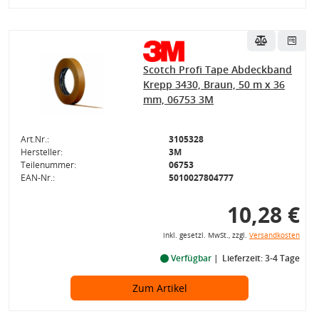
Scotch Profi Tape Abdeckband
Krepp 3430, Braun, 50 m x 36
mm, 06753 3M
Art.Nr.:
3105328
Hersteller:
3M
Teilenummer:
06753
EAN-Nr.:
5010027804777
10,28 €
inkl. gesetzl. MwSt., zzgl.
Versandkosten
Verfügbar
Lieferzeit: 3-4 Tage
Zum Artikel