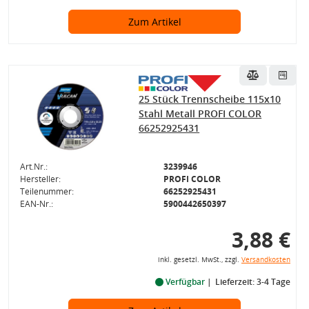
Zum Artikel
25 Stück Trennscheibe 115x10
Stahl Metall PROFI COLOR
66252925431
Art.Nr.:
3239946
Hersteller:
PROFI COLOR
Teilenummer:
66252925431
EAN-Nr.:
5900442650397
3,88 €
inkl. gesetzl. MwSt., zzgl.
Versandkosten
Verfügbar
Lieferzeit: 3-4 Tage