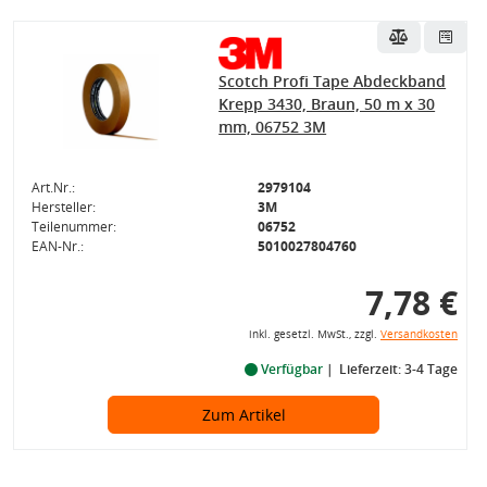
Scotch Profi Tape Abdeckband
Krepp 3430, Braun, 50 m x 30
mm, 06752 3M
Art.Nr.:
2979104
Hersteller:
3M
Teilenummer:
06752
EAN-Nr.:
5010027804760
7,78 €
inkl. gesetzl. MwSt., zzgl.
Versandkosten
Verfügbar
Lieferzeit: 3-4 Tage
Zum Artikel