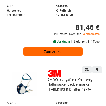
Art.Nr.:
3149936
Hersteller:
Q-Refinish
Teilenummer:
10-145-6100
81,46 €
inkl. gesetzl. MwSt., zzgl.
Versandkosten
Verfügbar
Lieferzeit: 3-4 Tage
Zum Artikel
3M Wartungsfreie Mehrweg-
Halbmaske, Lackiermaske
FFABEK1P3 R D Filter 4279+
Art.Nr.:
3105256