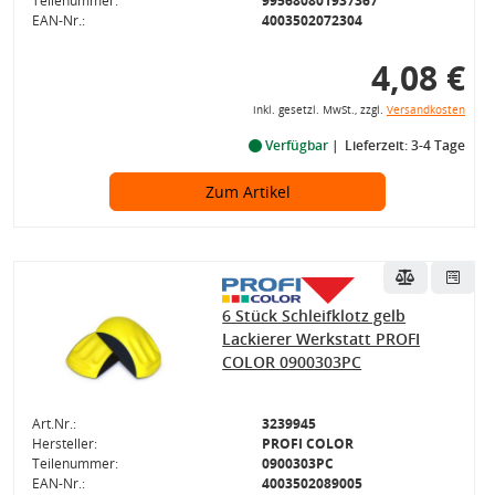
Teilenummer:
995680801937367
EAN-Nr.:
4003502072304
4,08 €
inkl. gesetzl. MwSt., zzgl.
Versandkosten
Verfügbar
Lieferzeit: 3-4 Tage
Zum Artikel
6 Stück Schleifklotz gelb
Lackierer Werkstatt PROFI
COLOR 0900303PC
Art.Nr.:
3239945
Hersteller:
PROFI COLOR
Teilenummer:
0900303PC
EAN-Nr.:
4003502089005