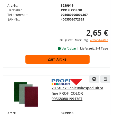
Art.Nr.:
3239919
Hersteller:
PROFI COLOR
Teilenummer:
995680806094367
EAN-Nr.:
4003502072335
2,65 €
inkl. gesetzl. MwSt., zzgl.
Versandkosten
Verfügbar
Lieferzeit: 3-4 Tage
Zum Artikel
20 Stück Schleifvliespad ultra
fine PROFI COLOR
995680801994367
Art.Nr.:
3239918