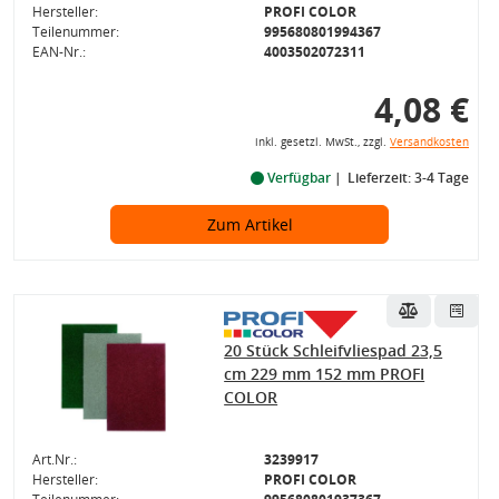
Hersteller:
PROFI COLOR
Teilenummer:
995680801994367
EAN-Nr.:
4003502072311
4,08 €
inkl. gesetzl. MwSt., zzgl.
Versandkosten
Verfügbar
Lieferzeit: 3-4 Tage
Zum Artikel
20 Stück Schleifvliespad 23,5
cm 229 mm 152 mm PROFI
COLOR
Art.Nr.:
3239917
Hersteller:
PROFI COLOR