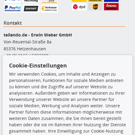
Kontakt
teilando.de - Erwin Weber GmbH
Von-Reuental-Straße 8a
85376 Hetzenhausen
+49 (0) 8165 / 5093200
shop@teilando.de
Cookie-Einstellungen
Wir verwenden Cookies, um Inhalte und Anzeigen zu
Top Produkte
personalisieren, Funktionen für soziale Medien anbieten
zu können und die Zugriffe auf unserer Website zu
Beleuchtung
analysieren. Außerdem geben wir Informationen zu Ihrer
Bremsbeläge
Verwendung unserer Website an unsere Partner für
Bremsscheiben
soziale Medien, Werbung und Analysen weiter. Unsere
Kupplungssatz
Partner führen diese Informationen möglicherweise mit
Querlenker
weiteren Daten zusammen, die Sie ihnen bereit gestellt
Radlager
haben oder die sie im Rahmen Ihrer Nutzung der Dienste
Stoßdämpfer
gesammelt haben. Ihre Einwilligung zur Cookie-Nutzung