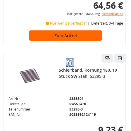
64,56 €
inkl. gesetzl. MwSt., zzgl.
Versandkosten
Nur wenige verfügbar
Lieferzeit: 3-4 Tage
Zum Artikel
Schleifband, Körnung 180, 10
Stück SW Stahl S3295-3
Art.Nr.:
2355501
Hersteller:
SW-STAHL
Teilenummer:
S3295-3
EAN-Nr.:
4033592124119
9,23 €