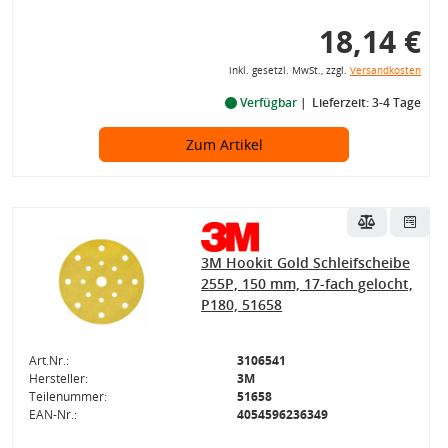
18,14 €
inkl. gesetzl. MwSt., zzgl.
Versandkosten
Verfügbar
Lieferzeit: 3-4 Tage
Zum Artikel
3M Hookit Gold Schleifscheibe
255P, 150 mm, 17-fach gelocht,
P180, 51658
Art.Nr.:
3106541
Hersteller:
3M
Teilenummer:
51658
EAN-Nr.:
4054596236349