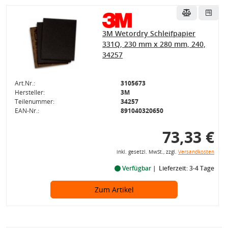
3M Wetordry Schleifpapier
331Q, 230 mm x 280 mm, 240,
34257
Art.Nr.:
3105673
Hersteller:
3M
Teilenummer:
34257
EAN-Nr.:
891040320650
73,33 €
inkl. gesetzl. MwSt., zzgl.
Versandkosten
Verfügbar
Lieferzeit: 3-4 Tage
Zum Artikel