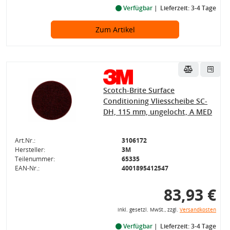
Verfügbar
Lieferzeit: 3-4 Tage
Zum Artikel
Scotch-Brite Surface
Conditioning Vliesscheibe SC-
DH, 115 mm, ungelocht, A MED
Art.Nr.:
3106172
Hersteller:
3M
Teilenummer:
65335
EAN-Nr.:
4001895412547
83,93 €
inkl. gesetzl. MwSt., zzgl.
Versandkosten
Verfügbar
Lieferzeit: 3-4 Tage