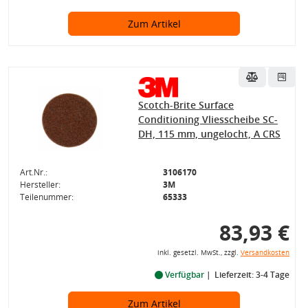
Zum Artikel
Scotch-Brite Surface
Conditioning Vliesscheibe SC-
DH, 115 mm, ungelocht, A CRS
Art.Nr.:
3106170
Hersteller:
3M
Teilenummer:
65333
83,93 €
inkl. gesetzl. MwSt., zzgl.
Versandkosten
Verfügbar
Lieferzeit: 3-4 Tage
Zum Artikel