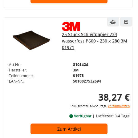
25 Stück Schleifpapier 734
wasserfest P600 - 230 x 280 3M
01971
Art.Nr.:
3105424
Hersteller:
3M
Teilenummer:
01973
EAN-Nr.:
5010027532694
38,27 €
inkl. gesetzl. MwSt., zzgl.
Versandkosten
Verfügbar
Lieferzeit: 3-4 Tage
Zum Artikel