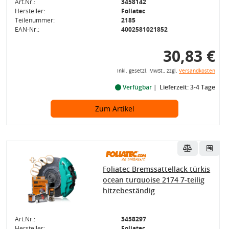
Art.Nr.:
3458142
Hersteller:
Foliatec
Teilenummer:
2185
EAN-Nr.:
4002581021852
30,83 €
inkl. gesetzl. MwSt., zzgl.
Versandkosten
Verfügbar
Lieferzeit: 3-4 Tage
Zum Artikel
Foliatec Bremssattellack türkis
ocean turquoise 2174 7-teilig
hitzebeständig
Art.Nr.:
3458297
Hersteller:
Foliatec