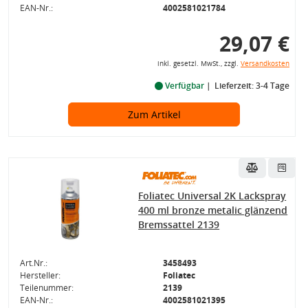
EAN-Nr.:
4002581021784
29,07 €
inkl. gesetzl. MwSt., zzgl.
Versandkosten
Verfügbar
Lieferzeit: 3-4 Tage
Zum Artikel
Foliatec Universal 2K Lackspray
400 ml bronze metalic glänzend
Bremssattel 2139
Art.Nr.:
3458493
Hersteller:
Foliatec
Teilenummer:
2139
EAN-Nr.:
4002581021395