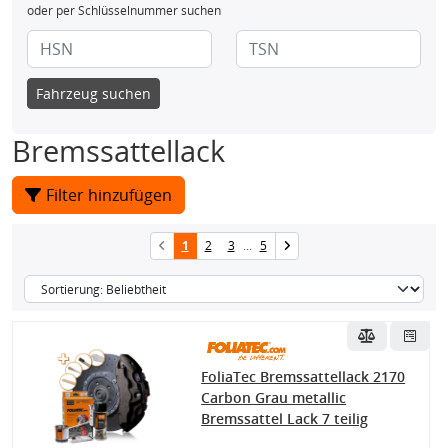
oder per Schlüsselnummer suchen
Fahrzeug suchen
Bremssattellack
Filter hinzufügen
1
2
3
...
5
FoliaTec Bremssattellack 2170
Carbon Grau metallic
Bremssattel Lack 7 teilig