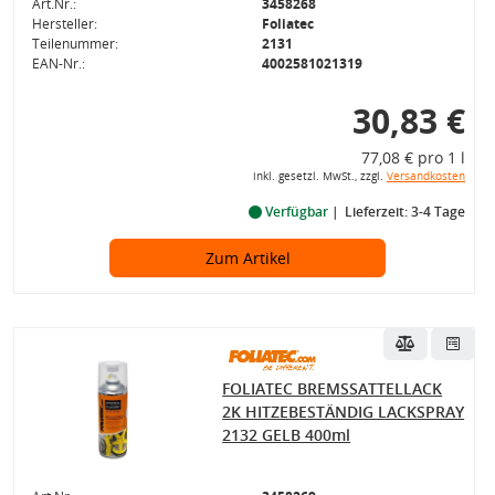
Art.Nr.:
3458268
Hersteller:
Foliatec
Teilenummer:
2131
EAN-Nr.:
4002581021319
30,83 €
77,08 € pro 1 l
inkl. gesetzl. MwSt., zzgl.
Versandkosten
Verfügbar
Lieferzeit: 3-4 Tage
Zum Artikel
FOLIATEC BREMSSATTELLACK
2K HITZEBESTÄNDIG LACKSPRAY
2132 GELB 400ml