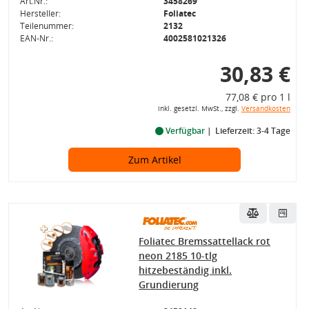
Art.Nr.:
3458269
Hersteller:
Foliatec
Teilenummer:
2132
EAN-Nr.:
4002581021326
30,83 €
77,08 € pro 1 l
inkl. gesetzl. MwSt., zzgl.
Versandkosten
Verfügbar
Lieferzeit: 3-4 Tage
Zum Artikel
Foliatec Bremssattellack rot
neon 2185 10-tlg
hitzebeständig inkl.
Grundierung