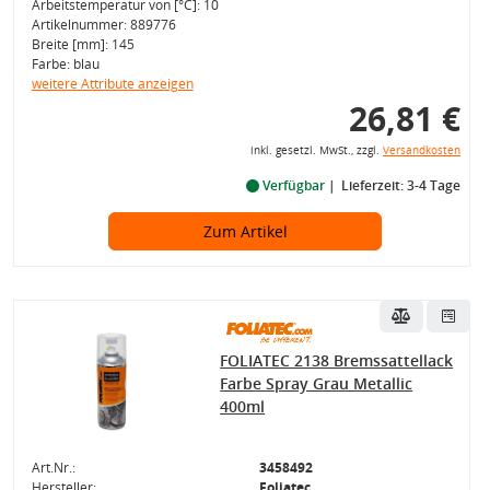
Arbeitstemperatur von [°C]: 10
Artikelnummer: 889776
Breite [mm]: 145
Farbe: blau
weitere Attribute anzeigen
26,81 €
inkl. gesetzl. MwSt., zzgl.
Versandkosten
Verfügbar
Lieferzeit: 3-4 Tage
Zum Artikel
FOLIATEC 2138 Bremssattellack
Farbe Spray Grau Metallic
400ml
Art.Nr.:
3458492
Hersteller:
Foliatec