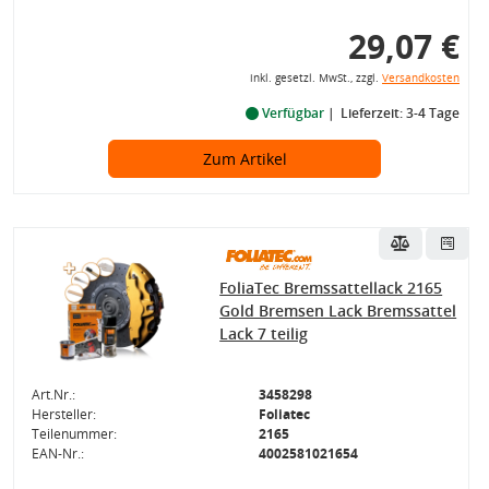
29,07 €
inkl. gesetzl. MwSt., zzgl.
Versandkosten
Verfügbar
Lieferzeit: 3-4 Tage
Zum Artikel
FoliaTec Bremssattellack 2165
Gold Bremsen Lack Bremssattel
Lack 7 teilig
Art.Nr.:
3458298
Hersteller:
Foliatec
Teilenummer:
2165
EAN-Nr.:
4002581021654