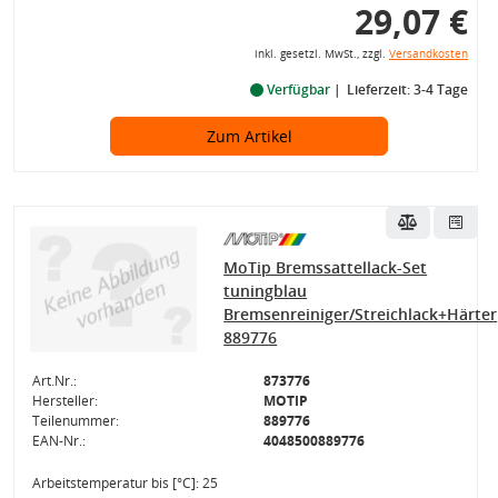
29,07 €
inkl. gesetzl. MwSt., zzgl.
Versandkosten
Verfügbar
Lieferzeit: 3-4 Tage
Zum Artikel
MoTip Bremssattellack-Set
tuningblau
Bremsenreiniger/Streichlack+Härter
889776
Art.Nr.:
873776
Hersteller:
MOTIP
Teilenummer:
889776
EAN-Nr.:
4048500889776
Arbeitstemperatur bis [°C]: 25