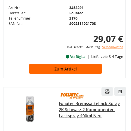
Art.Nr.:
3458291
Hersteller:
Foliatec
Teilenummer:
2170
EAN-Nr.:
4002581021708
29,07 €
inkl. gesetzl. MwSt., zzgl.
Versandkosten
Verfügbar
Lieferzeit: 3-4 Tage
Zum Artikel
Foliatec Bremssattellack Spray
2K Schwarz 2 Komponenten
Lackspray 400ml Neu