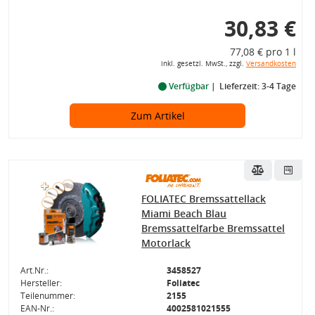
30,83 €
77,08 € pro 1 l
inkl. gesetzl. MwSt., zzgl.
Versandkosten
Verfügbar
Lieferzeit: 3-4 Tage
Zum Artikel
FOLIATEC Bremssattellack
Miami Beach Blau
Bremssattelfarbe Bremssattel
Motorlack
Art.Nr.:
3458527
Hersteller:
Foliatec
Teilenummer:
2155
EAN-Nr.:
4002581021555