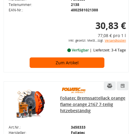
Teilenummer:
2138
EAN-Nr.:
4002581021388
30,83 €
77,08 € pro 1 l
inkl. gesetzl. MwSt., zzgl.
Versandkosten
Verfügbar
Lieferzeit: 3-4 Tage
Zum Artikel
Foliatec Bremssattellack orange
flame orange 2167 7-teilig
hitzebeständig
Art.Nr.:
3458333
Hersteller:
Foliatec