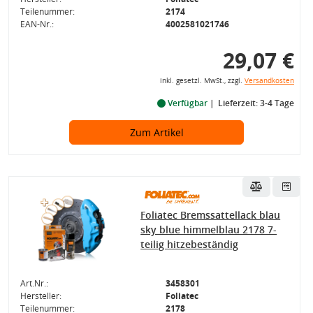
Teilenummer:
2174
EAN-Nr.:
4002581021746
29,07 €
inkl. gesetzl. MwSt., zzgl.
Versandkosten
Verfügbar
Lieferzeit: 3-4 Tage
Zum Artikel
Foliatec Bremssattellack blau
sky blue himmelblau 2178 7-
teilig hitzebeständig
Art.Nr.:
3458301
Hersteller:
Foliatec
Teilenummer:
2178