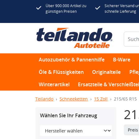
Über 900.000 Artikel zu
Sicherer Versand u
günstigen Preisen
schnelle Lieferung
Autozubehör & Pannenhilfe
B-Ware
Öle & Flüssigkeiten
Originalteile
Pfl
Winterartikel
Ersatzteile & Verschleißtei
Teilando
Schneeketten
15 Zoll
215/65 R15
21
Wählen Sie Ihr Fahrzeug
Prei