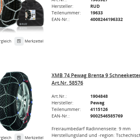
Hersteller:
RUD
Teilenummer:
19633
EAN-Nr.:
4008244196332
rgleich
Merkzettel
XMB 74 Pewag Brenta 9 Schneekette
Art.Nr. 58576
Art.Nr.:
1904848
Hersteller:
Pewag
Teilenummer:
4115126
EAN-Nr.:
9002546585769
Freiraumbedarf Radinnenseite: 9 mm
Herstellungsland und -region: Tschechisc
rgleich
Merkzettel