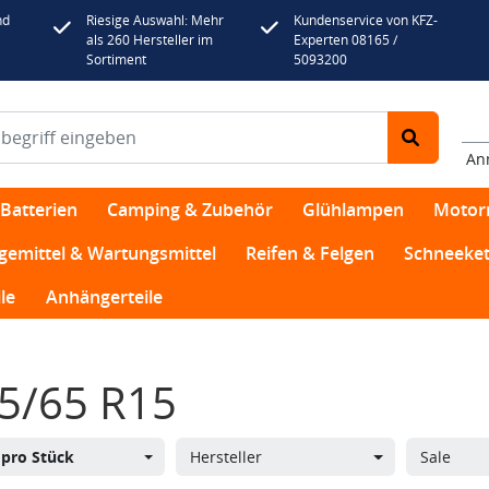
nd
Riesige Auswahl: Mehr
Kundenservice von KFZ-
als 260 Hersteller im
Experten 08165 /
Sortiment
5093200
An
Batterien
Camping & Zubehör
Glühlampen
Motor
egemittel & Wartungsmittel
Reifen & Felgen
Schneeket
le
Anhängerteile
5/65 R15
s
pro Stück
Hersteller
Sale