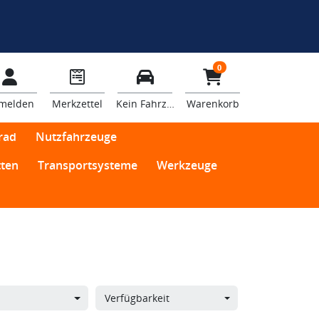
0
melden
Merkzettel
Kein Fahrzeug
Warenkorb
rad
Nutzfahrzeuge
ten
Transportsysteme
Werkzeuge
Verfügbarkeit