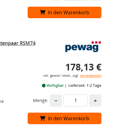
In den Warenkorb
ttenpaar RSM74
178,13 €
inkl. gesetzl. MwSt., zzgl.
Versandkosten
Verfügbar
Lieferzeit: 1-2 Tage
−
+
Menge:
he
In den Warenkorb