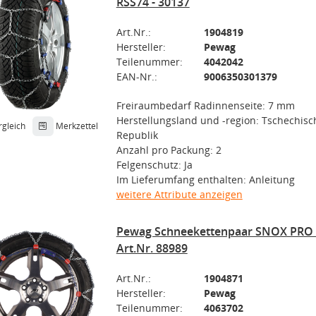
RSS74 - 30137
Art.Nr.:
1904819
Hersteller:
Pewag
Teilenummer:
4042042
EAN-Nr.:
9006350301379
Freiraumbedarf Radinnenseite: 7 mm
Herstellungsland und -region: Tschechisc
rgleich
Merkzettel
Republik
Anzahl pro Packung: 2
Felgenschutz: Ja
Im Lieferumfang enthalten: Anleitung
weitere Attribute anzeigen
Pewag Schneekettenpaar SNOX PRO 5
Art.Nr. 88989
Art.Nr.:
1904871
Hersteller:
Pewag
Teilenummer:
4063702