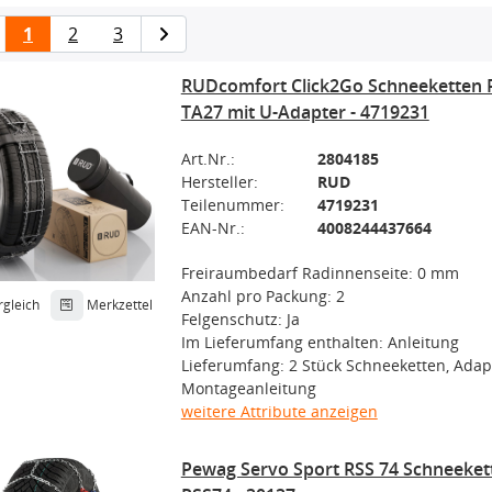
1
2
3
RUDcomfort Click2Go Schneeketten 
TA27 mit U-Adapter - 4719231
Art.Nr.:
2804185
Hersteller:
RUD
Teilenummer:
4719231
EAN-Nr.:
4008244437664
Freiraumbedarf Radinnenseite: 0 mm
Anzahl pro Packung: 2
rgleich
Merkzettel
Felgenschutz: Ja
Im Lieferumfang enthalten: Anleitung
Lieferumfang: 2 Stück Schneeketten, Adap
Montageanleitung
weitere Attribute anzeigen
Pewag Servo Sport RSS 74 Schneeke