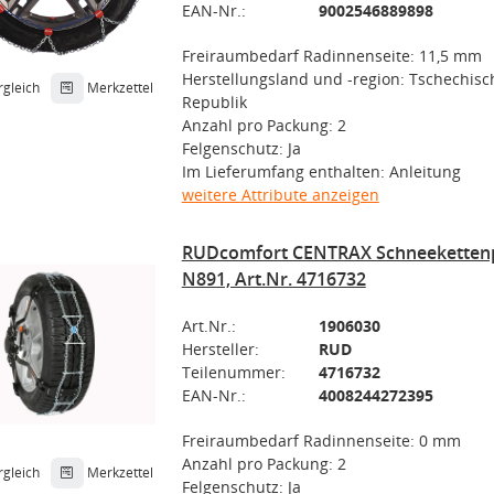
EAN-Nr.:
9002546889898
Freiraumbedarf Radinnenseite: 11,5 mm
Herstellungsland und -region: Tschechisc
rgleich
Merkzettel
Republik
Anzahl pro Packung: 2
Felgenschutz: Ja
Im Lieferumfang enthalten: Anleitung
weitere Attribute anzeigen
RUDcomfort CENTRAX Schneeketten
N891, Art.Nr. 4716732
Art.Nr.:
1906030
Hersteller:
RUD
Teilenummer:
4716732
EAN-Nr.:
4008244272395
Freiraumbedarf Radinnenseite: 0 mm
Anzahl pro Packung: 2
rgleich
Merkzettel
Felgenschutz: Ja