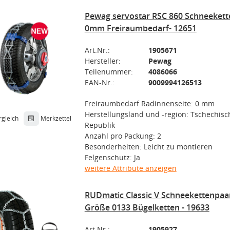
Pewag servostar RSC 860 Schneekett
0mm Freiraumbedarf- 12651
Art.Nr.:
1905671
Hersteller:
Pewag
Teilenummer:
4086066
EAN-Nr.:
9009994126513
Freiraumbedarf Radinnenseite: 0 mm
Herstellungsland und -region: Tschechisc
rgleich
Merkzettel
Republik
Anzahl pro Packung: 2
Besonderheiten: Leicht zu montieren
Felgenschutz: Ja
weitere Attribute anzeigen
RUDmatic Classic V Schneekettenpaar
Größe 0133 Bügelketten - 19633
Art.Nr.:
1905927