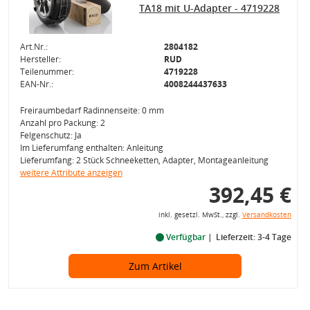
TA18 mit U-Adapter - 4719228
Art.Nr.:
2804182
Hersteller:
RUD
Teilenummer:
4719228
EAN-Nr.:
4008244437633
Freiraumbedarf Radinnenseite: 0 mm
Anzahl pro Packung: 2
Felgenschutz: Ja
Im Lieferumfang enthalten: Anleitung
Lieferumfang: 2 Stück Schneeketten, Adapter, Montageanleitung
weitere Attribute anzeigen
392,45 €
inkl. gesetzl. MwSt., zzgl.
Versandkosten
Verfügbar
Lieferzeit: 3-4 Tage
Zum Artikel