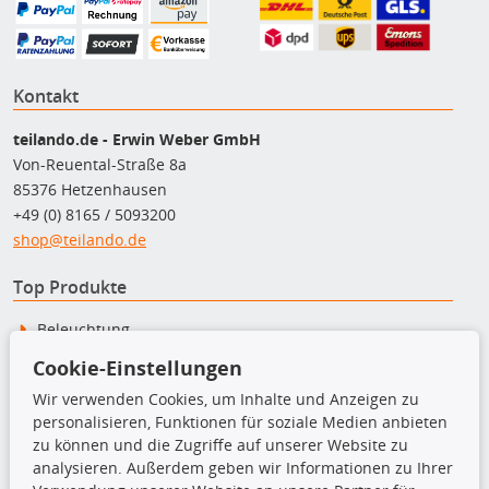
Kontakt
teilando.de - Erwin Weber GmbH
Von-Reuental-Straße 8a
85376 Hetzenhausen
+49 (0) 8165 / 5093200
shop@teilando.de
Top Produkte
Beleuchtung
Bremsbeläge
Cookie-Einstellungen
Bremsscheiben
Kupplungssatz
Wir verwenden Cookies, um Inhalte und Anzeigen zu
Querlenker
personalisieren, Funktionen für soziale Medien anbieten
Radlager
zu können und die Zugriffe auf unserer Website zu
Stoßdämpfer
analysieren. Außerdem geben wir Informationen zu Ihrer