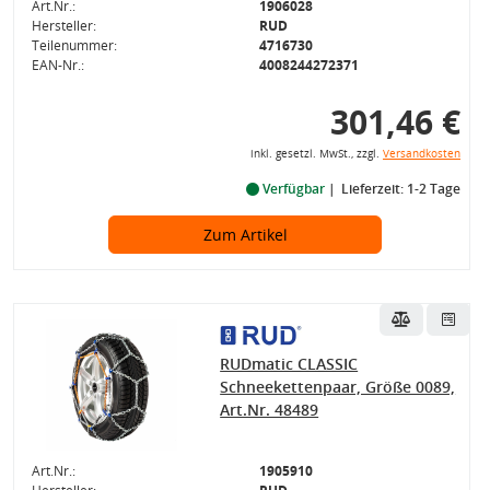
Art.Nr.:
1906028
Hersteller:
RUD
Teilenummer:
4716730
EAN-Nr.:
4008244272371
301,46 €
inkl. gesetzl. MwSt., zzgl.
Versandkosten
Verfügbar
Lieferzeit: 1-2 Tage
Zum Artikel
RUDmatic CLASSIC
Schneekettenpaar, Größe 0089,
Art.Nr. 48489
Art.Nr.:
1905910