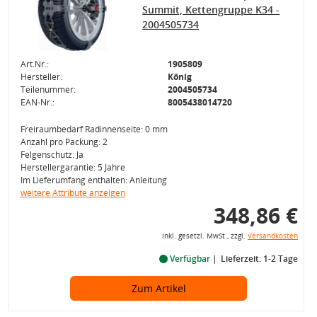
Summit, Kettengruppe K34 -
2004505734
Art.Nr.:
1905809
Hersteller:
König
Teilenummer:
2004505734
EAN-Nr.:
8005438014720
Freiraumbedarf Radinnenseite: 0 mm
Anzahl pro Packung: 2
Felgenschutz: Ja
Herstellergarantie: 5 Jahre
Im Lieferumfang enthalten: Anleitung
weitere Attribute anzeigen
348,86 €
inkl. gesetzl. MwSt., zzgl.
Versandkosten
Verfügbar
Lieferzeit: 1-2 Tage
Zum Artikel