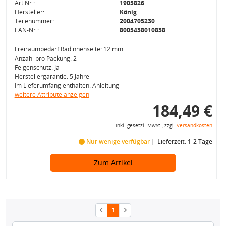
Art.Nr.:
1905826
Hersteller:
König
Teilenummer:
2004705230
EAN-Nr.:
8005438010838
Freiraumbedarf Radinnenseite: 12 mm
Anzahl pro Packung: 2
Felgenschutz: Ja
Herstellergarantie: 5 Jahre
Im Lieferumfang enthalten: Anleitung
weitere Attribute anzeigen
184,49 €
inkl. gesetzl. MwSt., zzgl.
Versandkosten
Nur wenige verfügbar
Lieferzeit: 1-2 Tage
Zum Artikel
1