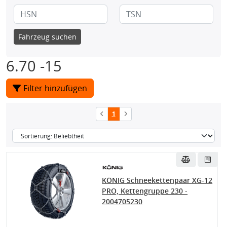
Fahrzeug suchen
6.70 -15
Filter hinzufügen
1
KÖNIG Schneekettenpaar XG-12
PRO, Kettengruppe 230 -
2004705230