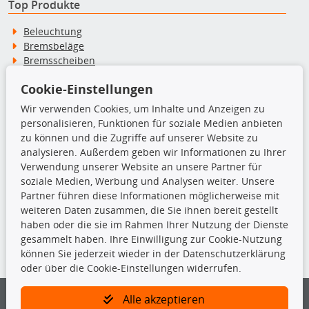
Top Produkte
Beleuchtung
Bremsbeläge
Bremsscheiben
Kupplungssatz
Cookie-Einstellungen
Querlenker
Radlager
Wir verwenden Cookies, um Inhalte und Anzeigen zu
Stoßdämpfer
personalisieren, Funktionen für soziale Medien anbieten
zu können und die Zugriffe auf unserer Website zu
analysieren. Außerdem geben wir Informationen zu Ihrer
TecDoc Inside
Verwendung unserer Website an unsere Partner für
soziale Medien, Werbung und Analysen weiter. Unsere
Partner führen diese Informationen möglicherweise mit
weiteren Daten zusammen, die Sie ihnen bereit gestellt
haben oder die sie im Rahmen Ihrer Nutzung der Dienste
Die hier angezeigten Daten insbesondere die gesamte Datenbank dürfen
gesammelt haben. Ihre Einwilligung zur Cookie-Nutzung
nicht kopiert werden.
können Sie jederzeit wieder in der Datenschutzerklärung
oder über die Cookie-Einstellungen widerrufen.
Es ist zu unterlassen, die Daten oder die gesamte Datenbank ohne
vorherige Zustimmung von TecDoc zu vervielfältigen, zu verbreiten
und/oder diese Handlungen durch Dritte ausführen zu lassen. Ein
Alle akzeptieren