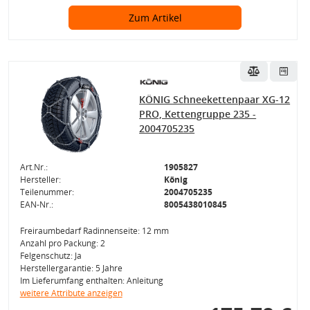
Zum Artikel
KÖNIG Schneekettenpaar XG-12
PRO, Kettengruppe 235 -
2004705235
Art.Nr.:
1905827
Hersteller:
König
Teilenummer:
2004705235
EAN-Nr.:
8005438010845
Freiraumbedarf Radinnenseite: 12 mm
Anzahl pro Packung: 2
Felgenschutz: Ja
Herstellergarantie: 5 Jahre
Im Lieferumfang enthalten: Anleitung
weitere Attribute anzeigen