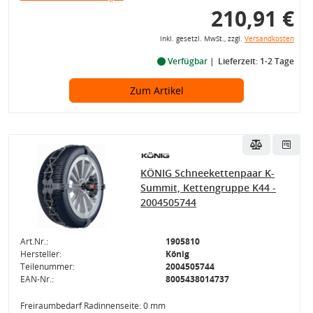
210,91 €
inkl. gesetzl. MwSt., zzgl.
Versandkosten
Verfügbar
Lieferzeit: 1-2 Tage
Zum Artikel
KÖNIG Schneekettenpaar K-
Summit, Kettengruppe K44 -
2004505744
Art.Nr.:
1905810
Hersteller:
König
Teilenummer:
2004505744
EAN-Nr.:
8005438014737
Freiraumbedarf Radinnenseite: 0 mm