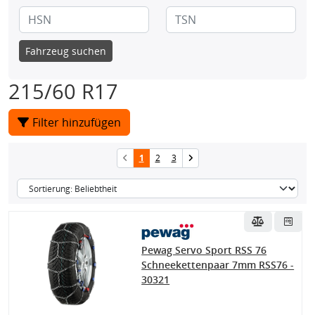
Fahrzeug suchen
215/60 R17
Filter hinzufügen
1
2
3
Pewag Servo Sport RSS 76
Schneekettenpaar 7mm RSS76 -
30321