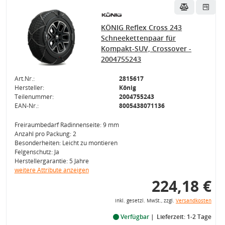
KÖNIG Reflex Cross 243
Schneekettenpaar für
Kompakt-SUV, Crossover -
2004755243
Art.Nr.:
2815617
Hersteller:
König
Teilenummer:
2004755243
EAN-Nr.:
8005438071136
Freiraumbedarf Radinnenseite: 9 mm
Anzahl pro Packung: 2
Besonderheiten: Leicht zu montieren
Felgenschutz: Ja
Herstellergarantie: 5 Jahre
weitere Attribute anzeigen
224,18 €
inkl. gesetzl. MwSt., zzgl.
Versandkosten
Verfügbar
Lieferzeit: 1-2 Tage