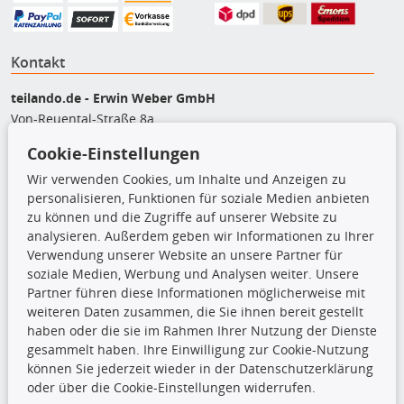
Kontakt
teilando.de - Erwin Weber GmbH
Von-Reuental-Straße 8a
85376 Hetzenhausen
Cookie-Einstellungen
+49 (0) 8165 / 5093200
Wir verwenden Cookies, um Inhalte und Anzeigen zu
shop@teilando.de
personalisieren, Funktionen für soziale Medien anbieten
zu können und die Zugriffe auf unserer Website zu
Top Produkte
analysieren. Außerdem geben wir Informationen zu Ihrer
Beleuchtung
Verwendung unserer Website an unsere Partner für
Bremsbeläge
soziale Medien, Werbung und Analysen weiter. Unsere
Bremsscheiben
Partner führen diese Informationen möglicherweise mit
Kupplungssatz
weiteren Daten zusammen, die Sie ihnen bereit gestellt
Querlenker
haben oder die sie im Rahmen Ihrer Nutzung der Dienste
Radlager
gesammelt haben. Ihre Einwilligung zur Cookie-Nutzung
Stoßdämpfer
können Sie jederzeit wieder in der Datenschutzerklärung
oder über die Cookie-Einstellungen widerrufen.