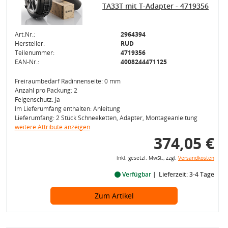
TA33T mit T-Adapter - 4719356
Art.Nr.:
2964394
Hersteller:
RUD
Teilenummer:
4719356
EAN-Nr.:
4008244471125
Freiraumbedarf Radinnenseite: 0 mm
Anzahl pro Packung: 2
Felgenschutz: Ja
Im Lieferumfang enthalten: Anleitung
Lieferumfang: 2 Stück Schneeketten, Adapter, Montageanleitung
weitere Attribute anzeigen
374,05 €
inkl. gesetzl. MwSt., zzgl.
Versandkosten
Verfügbar
Lieferzeit: 3-4 Tage
Zum Artikel