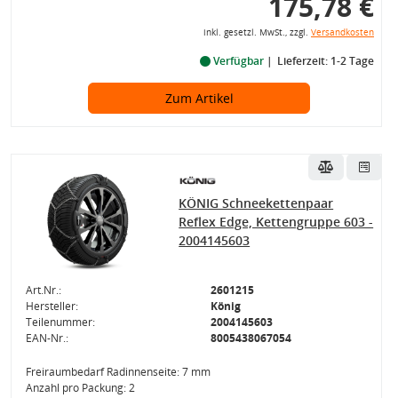
175,78 €
inkl. gesetzl. MwSt., zzgl.
Versandkosten
Verfügbar
Lieferzeit: 1-2 Tage
Zum Artikel
KÖNIG Schneekettenpaar
Reflex Edge, Kettengruppe 603 -
2004145603
Art.Nr.:
2601215
Hersteller:
König
Teilenummer:
2004145603
EAN-Nr.:
8005438067054
Freiraumbedarf Radinnenseite: 7 mm
Anzahl pro Packung: 2