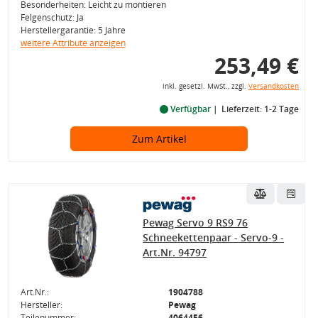
Besonderheiten: Leicht zu montieren
Felgenschutz: Ja
Herstellergarantie: 5 Jahre
weitere Attribute anzeigen
253,49 €
inkl. gesetzl. MwSt., zzgl.
Versandkosten
Verfügbar
Lieferzeit: 1-2 Tage
Zum Artikel
Pewag Servo 9 RS9 76
Schneekettenpaar - Servo-9 -
Art.Nr. 94797
Art.Nr.:
1904788
Hersteller:
Pewag
Teilenummer:
4064456