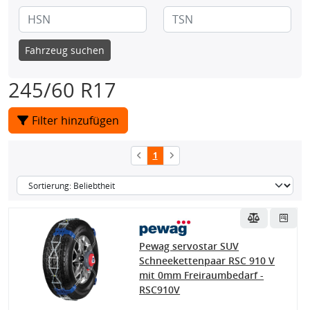
Fahrzeug suchen
245/60 R17
Filter hinzufügen
1
Pewag servostar SUV
Schneekettenpaar RSC 910 V
mit 0mm Freiraumbedarf -
RSC910V