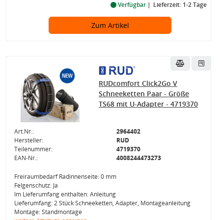
Verfügbar
Lieferzeit: 1-2 Tage
Zum Artikel
RUDcomfort Click2Go V
Schneeketten Paar - Größe
TS68 mit U-Adapter - 4719370
Art.Nr.:
2964402
Hersteller:
RUD
Teilenummer:
4719370
EAN-Nr.:
4008244473273
Freiraumbedarf Radinnenseite: 0 mm
Felgenschutz: Ja
Im Lieferumfang enthalten: Anleitung
Lieferumfang: 2 Stück Schneeketten, Adapter, Montageanleitung
Montage: Standmontage