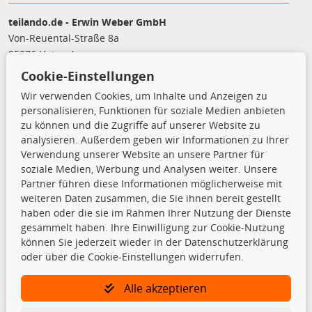
teilando.de - Erwin Weber GmbH
Von-Reuental-Straße 8a
85376 Hetzenhausen
+49 (0) 8165 / 5093200
Cookie-Einstellungen
shop@teilando.de
Wir verwenden Cookies, um Inhalte und Anzeigen zu
personalisieren, Funktionen für soziale Medien anbieten
Top Produkte
zu können und die Zugriffe auf unserer Website zu
analysieren. Außerdem geben wir Informationen zu Ihrer
Beleuchtung
Verwendung unserer Website an unsere Partner für
Bremsbeläge
soziale Medien, Werbung und Analysen weiter. Unsere
Bremsscheiben
Partner führen diese Informationen möglicherweise mit
Kupplungssatz
weiteren Daten zusammen, die Sie ihnen bereit gestellt
Querlenker
haben oder die sie im Rahmen Ihrer Nutzung der Dienste
Radlager
gesammelt haben. Ihre Einwilligung zur Cookie-Nutzung
Stoßdämpfer
können Sie jederzeit wieder in der Datenschutzerklärung
oder über die Cookie-Einstellungen widerrufen.
TecDoc Inside
Alle akzeptieren