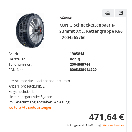
KÖNIG Schneekettenpaar K-
Summit XXL, Kettengruppe K66
- 2004565766
Art.Nr.:
1905814
Hersteller:
König
Teilenummer:
2004565766
EAN-Nr.:
8005438014829
Freiraumbedarf Radinnenseite: 0 mm
Anzahl pro Packung: 2
Felgenschutz: Ja
Herstellergarantie: 5 Jahre
Im Lieferumfang enthalten: Anleitung
weitere Attribute anzeigen
471,64 €
inkl. gesetzl. MwSt., zzgl.
Versandkosten