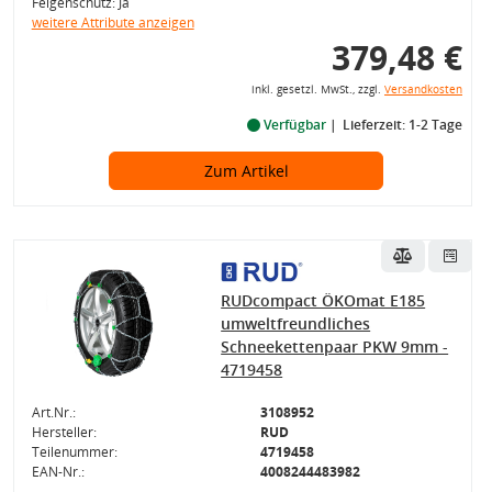
Felgenschutz: Ja
weitere Attribute anzeigen
379,48 €
inkl. gesetzl. MwSt., zzgl.
Versandkosten
Verfügbar
Lieferzeit: 1-2 Tage
Zum Artikel
RUDcompact ÖKOmat E185
umweltfreundliches
Schneekettenpaar PKW 9mm -
4719458
Art.Nr.:
3108952
Hersteller:
RUD
Teilenummer:
4719458
EAN-Nr.:
4008244483982