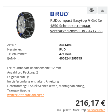
RUDcompact Easytop V Größe
4850 Schneekettenpaar
verstärkt 12mm SUV - 4717535
Art.Nr.:
2381498
Hersteller:
RUD
Teilenummer:
4717535
EAN-Nr.:
4008244295745
Freiraumbedarf Radinnenseite: 12 mm
Anzahl pro Packung: 2
Felgenschutz: Ja
Im Lieferumfang enthalten: Anleitung
Lieferumfang: 2 Stück Schneeketten, Montageanleitung,
Transporttasche
weitere Attribute anzeigen
216,17 €
inkl. gesetzl. MwSt., zzgl.
Versandkosten