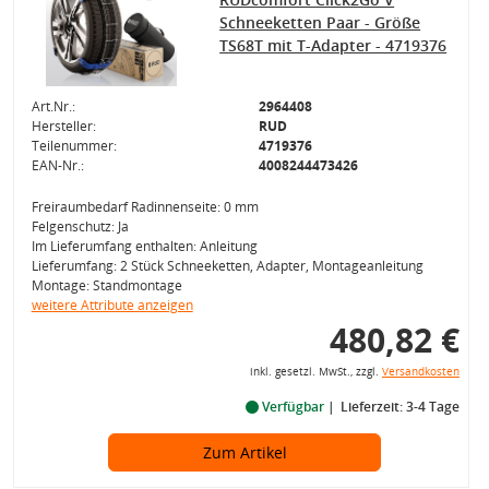
Schneeketten Paar - Größe
TS68T mit T-Adapter - 4719376
Art.Nr.:
2964408
Hersteller:
RUD
Teilenummer:
4719376
EAN-Nr.:
4008244473426
Freiraumbedarf Radinnenseite: 0 mm
Felgenschutz: Ja
Im Lieferumfang enthalten: Anleitung
Lieferumfang: 2 Stück Schneeketten, Adapter, Montageanleitung
Montage: Standmontage
weitere Attribute anzeigen
480,82 €
inkl. gesetzl. MwSt., zzgl.
Versandkosten
Verfügbar
Lieferzeit: 3-4 Tage
Zum Artikel