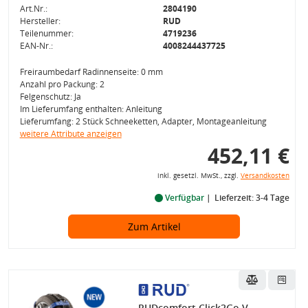
Art.Nr.:
2804190
Hersteller:
RUD
Teilenummer:
4719236
EAN-Nr.:
4008244437725
Freiraumbedarf Radinnenseite: 0 mm
Anzahl pro Packung: 2
Felgenschutz: Ja
Im Lieferumfang enthalten: Anleitung
Lieferumfang: 2 Stück Schneeketten, Adapter, Montageanleitung
weitere Attribute anzeigen
452,11 €
inkl. gesetzl. MwSt., zzgl.
Versandkosten
Verfügbar
Lieferzeit: 3-4 Tage
Zum Artikel
RUDcomfort Click2Go V