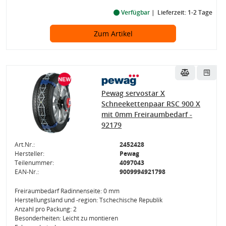
Verfügbar
Lieferzeit: 1-2 Tage
Zum Artikel
Pewag servostar X
Schneekettenpaar RSC 900 X
mit 0mm Freiraumbedarf -
92179
Art.Nr.:
2452428
Hersteller:
Pewag
Teilenummer:
4097043
EAN-Nr.:
9009994921798
Freiraumbedarf Radinnenseite: 0 mm
Herstellungsland und -region: Tschechische Republik
Anzahl pro Packung: 2
Besonderheiten: Leicht zu montieren