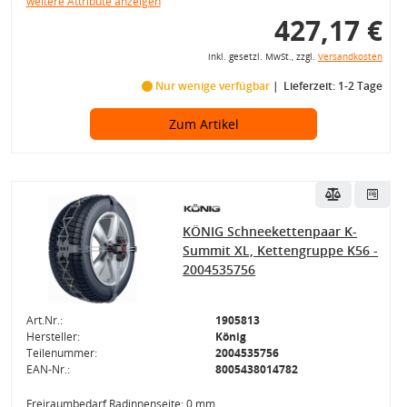
weitere Attribute anzeigen
427,17 €
inkl. gesetzl. MwSt., zzgl.
Versandkosten
Nur wenige verfügbar
Lieferzeit: 1-2 Tage
Zum Artikel
KÖNIG Schneekettenpaar K-
Summit XL, Kettengruppe K56 -
2004535756
Art.Nr.:
1905813
Hersteller:
König
Teilenummer:
2004535756
EAN-Nr.:
8005438014782
Freiraumbedarf Radinnenseite: 0 mm