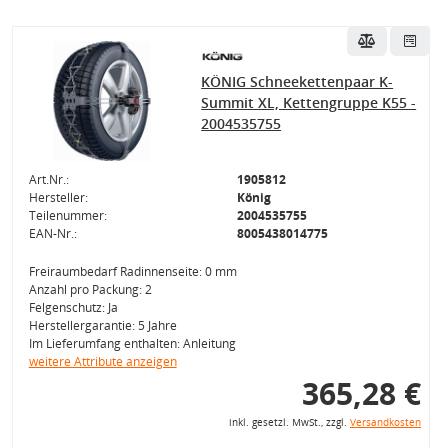
KÖNIG Schneekettenpaar K-
Summit XL, Kettengruppe K55 -
2004535755
Art.Nr.:
1905812
Hersteller:
König
Teilenummer:
2004535755
EAN-Nr.:
8005438014775
Freiraumbedarf Radinnenseite: 0 mm
Anzahl pro Packung: 2
Felgenschutz: Ja
Herstellergarantie: 5 Jahre
Im Lieferumfang enthalten: Anleitung
weitere Attribute anzeigen
365,28 €
inkl. gesetzl. MwSt., zzgl.
Versandkosten