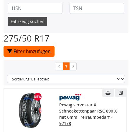
Fahrzeug suchen
275/50 R17
Filter hinzufügen
1
Pewag servostar X
Schneekettenpaar RSC 890 X
mit 0mm Freiraumbedarf -
92178