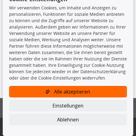
Bremsscheiben
Wir verwenden Cookies, um Inhalte und Anzeigen zu
Kupplungssatz
personalisieren, Funktionen für soziale Medien anbieten
Querlenker
zu können und die Zugriffe auf unserer Website zu
Radlager
analysieren. Außerdem geben wir Informationen zu Ihrer
Stoßdämpfer
Verwendung unserer Website an unsere Partner für
soziale Medien, Werbung und Analysen weiter. Unsere
TecDoc Inside
Partner führen diese Informationen möglicherweise mit
weiteren Daten zusammen, die Sie ihnen bereit gestellt
haben oder die sie im Rahmen Ihrer Nutzung der Dienste
gesammelt haben. Ihre Einwilligung zur Cookie-Nutzung
können Sie jederzeit wieder in der Datenschutzerklärung
oder über die Cookie-Einstellungen widerrufen.
Die hier angezeigten Daten insbesondere die gesamte Datenbank dürfen
nicht kopiert werden.
Alle akzeptieren
Es ist zu unterlassen, die Daten oder die gesamte Datenbank ohne
vorherige Zustimmung von TecDoc zu vervielfältigen, zu verbreiten
Einstellungen
und/oder diese Handlungen durch Dritte ausführen zu lassen. Ein
Zuwiderhandeln stellt eine Urheberrechtsverletzung dar und wird verfolgt.
Ablehnen
Bitte prüfen Sie, ob das über unseren Onlineshop identifizierte Ersatzteil
auch tatsächlich dem gesuchten Ersatzteil entspricht.