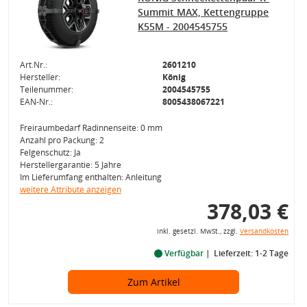
Summit MAX, Kettengruppe
K55M - 2004545755
Art.Nr.:
2601210
Hersteller:
König
Teilenummer:
2004545755
EAN-Nr.:
8005438067221
Freiraumbedarf Radinnenseite: 0 mm
Anzahl pro Packung: 2
Felgenschutz: Ja
Herstellergarantie: 5 Jahre
Im Lieferumfang enthalten: Anleitung
weitere Attribute anzeigen
378,03 €
inkl. gesetzl. MwSt., zzgl.
Versandkosten
Verfügbar
Lieferzeit: 1-2 Tage
Zum Artikel