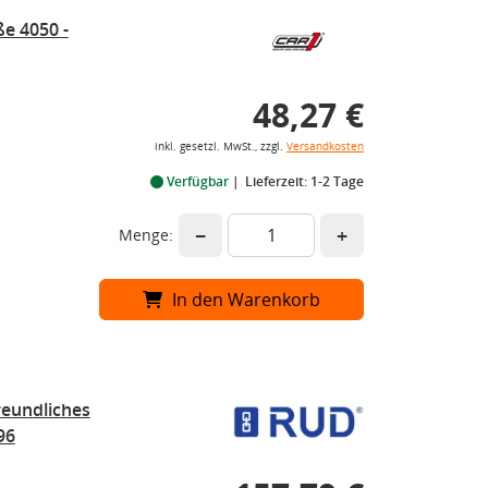
e 4050 -
48,27 €
inkl. gesetzl. MwSt., zzgl.
Versandkosten
Verfügbar
Lieferzeit: 1-2 Tage
−
+
Menge:
In den Warenkorb
eundliches
96