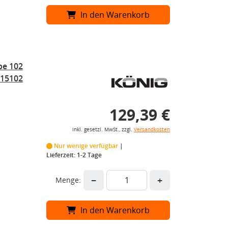
In den Warenkorb
pe 102
015102
129,39 €
inkl. gesetzl. MwSt., zzgl.
Versandkosten
Nur wenige verfügbar
Lieferzeit: 1-2 Tage
−
+
Menge:
In den Warenkorb