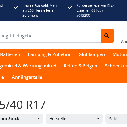
nd
Riesige Auswahl: Mehr
Kundenservice von KFZ-
als 260 Hersteller im
Experten 08165 /
Sortiment
5093200
An
Batterien
Camping & Zubehör
Glühlampen
Motor
egemittel & Wartungsmittel
Reifen & Felgen
Schneeket
le
Anhängerteile
5/40 R17
s
pro Stück
Hersteller
Sale