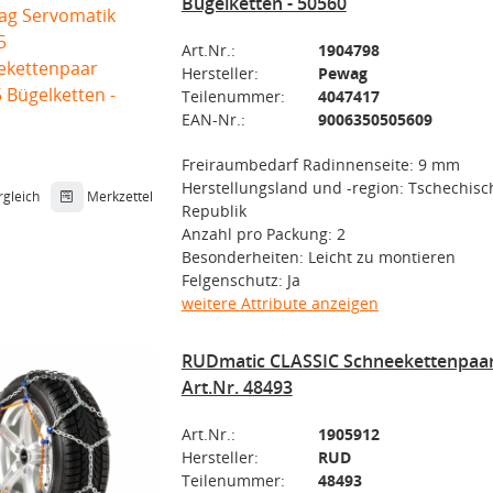
Bügelketten - 50560
Art.Nr.:
1904798
Hersteller:
Pewag
Teilenummer:
4047417
EAN-Nr.:
9006350505609
Freiraumbedarf Radinnenseite: 9 mm
Herstellungsland und -region: Tschechisc
rgleich
Merkzettel
Republik
Anzahl pro Packung: 2
Besonderheiten: Leicht zu montieren
Felgenschutz: Ja
weitere Attribute anzeigen
RUDmatic CLASSIC Schneekettenpaar
Art.Nr. 48493
Art.Nr.:
1905912
Hersteller:
RUD
Teilenummer:
48493