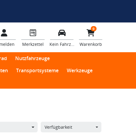
0
melden
Merkzettel
Kein Fahrzeug
Warenkorb
rad
Nutzfahrzeuge
ten
Transportsysteme
Werkzeuge
Verfügbarkeit