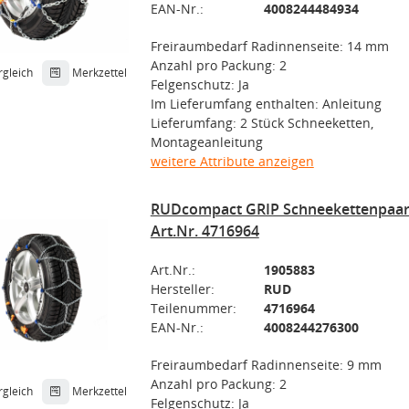
EAN-Nr.:
4008244484934
Freiraumbedarf Radinnenseite: 14 mm
Anzahl pro Packung: 2
rgleich
Merkzettel
Felgenschutz: Ja
Im Lieferumfang enthalten: Anleitung
Lieferumfang: 2 Stück Schneeketten,
Montageanleitung
weitere Attribute anzeigen
RUDcompact GRIP Schneekettenpaar,
Art.Nr. 4716964
Art.Nr.:
1905883
Hersteller:
RUD
Teilenummer:
4716964
EAN-Nr.:
4008244276300
Freiraumbedarf Radinnenseite: 9 mm
Anzahl pro Packung: 2
rgleich
Merkzettel
Felgenschutz: Ja