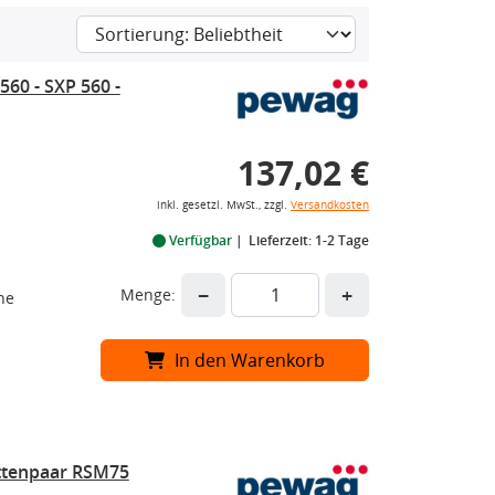
60 - SXP 560 -
137,02 €
inkl. gesetzl. MwSt., zzgl.
Versandkosten
Verfügbar
Lieferzeit: 1-2 Tage
−
+
Menge:
he
In den Warenkorb
ttenpaar RSM75