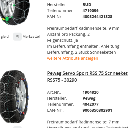
Hersteller:
RUD
Teilenummer:
4719096
EAN-Nr.:
4008244421328
Freiraumbedarf Radinnenseite: 9 mm
Anzahl pro Packung: 2
rgleich
Merkzettel
Felgenschutz: Ja
Im Lieferumfang enthalten: Anleitung
Lieferumfang: 2 Stück Schneeketten
weitere Attribute anzeigen
Pewag Servo Sport RSS 75 Schneeke
RSS75 - 30290
Art.Nr.:
1904820
Hersteller:
Pewag
Teilenummer:
4042077
EAN-Nr.:
9006350302901
Freiraumbedarf Radinnenseite: 7 mm
Herstellungsland und -region: Tschechisc