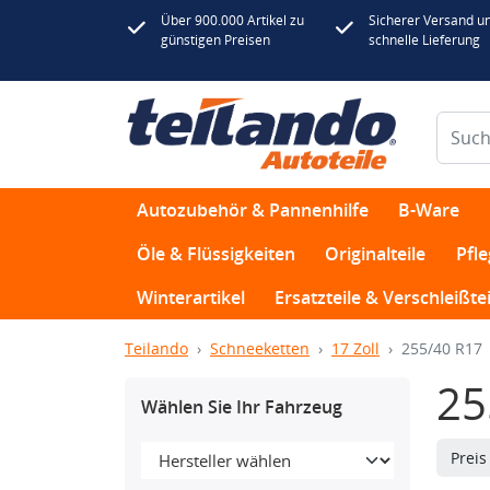
Über 900.000 Artikel zu
Sicherer Versand u
günstigen Preisen
schnelle Lieferung
Autozubehör & Pannenhilfe
B-Ware
Öle & Flüssigkeiten
Originalteile
Pfl
Winterartikel
Ersatzteile & Verschleißtei
Teilando
Schneeketten
17 Zoll
255/40 R17
25
Wählen Sie Ihr Fahrzeug
Prei