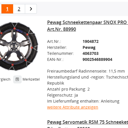
1
2
Pewag Schneekettenpaar SNOX PRO 5
Art.Nr. 88990
Art.Nr.:
1904872
Hersteller:
Pewag
Teilenummer:
4063703
EAN-Nr.:
9002546889904
Freiraumbedarf Radinnenseite: 11,5 mm
Herstellungsland und -region: Tschechisc
rgleich
Merkzettel
Republik
Anzahl pro Packung: 2
Felgenschutz: Ja
Im Lieferumfang enthalten: Anleitung
weitere Attribute anzeigen
Pewag Servomatik RSM 75 Schneeke