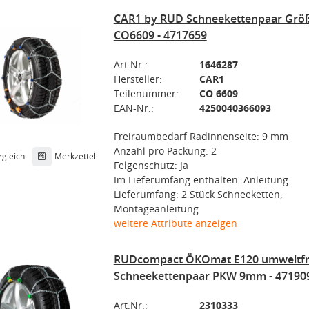
CAR1 by RUD Schneekettenpaar Größ
CO6609 - 4717659
Art.Nr.:
1646287
Hersteller:
CAR1
Teilenummer:
CO 6609
EAN-Nr.:
4250040366093
Freiraumbedarf Radinnenseite: 9 mm
Anzahl pro Packung: 2
rgleich
Merkzettel
Felgenschutz: Ja
Im Lieferumfang enthalten: Anleitung
Lieferumfang: 2 Stück Schneeketten,
Montageanleitung
weitere Attribute anzeigen
RUDcompact ÖKOmat E120 umweltfr
Schneekettenpaar PKW 9mm - 47190
Art.Nr.:
2310333