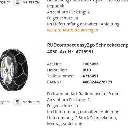
rgleich
Merkzettel
Republik
Anzahl pro Packung: 2
Felgenschutz: Ja
Im Lieferumfang enthalten: Anleitung
weitere Attribute anzeigen
RUDcompact easy2go Schneekettenp
4050, Art.Nr. 4716951
Art.Nr.:
1905996
Hersteller:
RUD
Teilenummer:
4716951
EAN-Nr.:
4008244276171
Freiraumbedarf Radinnenseite: 9 mm
Anzahl pro Packung: 2
rgleich
Merkzettel
Felgenschutz: Ja
Im Lieferumfang enthalten: Anleitung
Lieferumfang: 2 Stück Schneeketten,
Montageanleitung