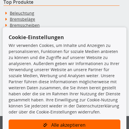
Top Produkte
Beleuchtung
Bremsbeläge
Bremsscheiben
Kupplungssatz
Cookie-Einstellungen
Querlenker
Radlager
Wir verwenden Cookies, um Inhalte und Anzeigen zu
Stoßdämpfer
personalisieren, Funktionen für soziale Medien anbieten
zu können und die Zugriffe auf unserer Website zu
analysieren. Außerdem geben wir Informationen zu Ihrer
TecDoc Inside
Verwendung unserer Website an unsere Partner für
soziale Medien, Werbung und Analysen weiter. Unsere
Partner führen diese Informationen möglicherweise mit
weiteren Daten zusammen, die Sie ihnen bereit gestellt
haben oder die sie im Rahmen Ihrer Nutzung der Dienste
Die hier angezeigten Daten insbesondere die gesamte Datenbank dürfen
gesammelt haben. Ihre Einwilligung zur Cookie-Nutzung
nicht kopiert werden.
können Sie jederzeit wieder in der Datenschutzerklärung
oder über die Cookie-Einstellungen widerrufen.
Es ist zu unterlassen, die Daten oder die gesamte Datenbank ohne
vorherige Zustimmung von TecDoc zu vervielfältigen, zu verbreiten
und/oder diese Handlungen durch Dritte ausführen zu lassen. Ein
Alle akzeptieren