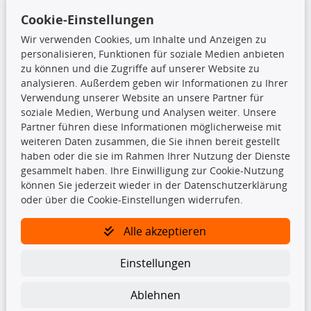
+49 (0) 8165 / 5093200
Cookie-Einstellungen
shop@teilando.de
Wir verwenden Cookies, um Inhalte und Anzeigen zu
Top Produkte
personalisieren, Funktionen für soziale Medien anbieten
zu können und die Zugriffe auf unserer Website zu
Beleuchtung
analysieren. Außerdem geben wir Informationen zu Ihrer
Bremsbeläge
Verwendung unserer Website an unsere Partner für
Bremsscheiben
soziale Medien, Werbung und Analysen weiter. Unsere
Kupplungssatz
Partner führen diese Informationen möglicherweise mit
Querlenker
weiteren Daten zusammen, die Sie ihnen bereit gestellt
Radlager
haben oder die sie im Rahmen Ihrer Nutzung der Dienste
Stoßdämpfer
gesammelt haben. Ihre Einwilligung zur Cookie-Nutzung
können Sie jederzeit wieder in der Datenschutzerklärung
oder über die Cookie-Einstellungen widerrufen.
TecDoc Inside
Alle akzeptieren
Einstellungen
Die hier angezeigten Daten insbesondere die gesamte Datenbank dürfen
Ablehnen
nicht kopiert werden.