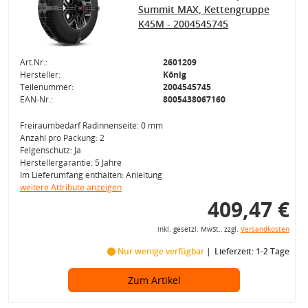
Summit MAX, Kettengruppe
K45M - 2004545745
Art.Nr.:
2601209
Hersteller:
König
Teilenummer:
2004545745
EAN-Nr.:
8005438067160
Freiraumbedarf Radinnenseite: 0 mm
Anzahl pro Packung: 2
Felgenschutz: Ja
Herstellergarantie: 5 Jahre
Im Lieferumfang enthalten: Anleitung
weitere Attribute anzeigen
409,47 €
inkl. gesetzl. MwSt., zzgl.
Versandkosten
Nur wenige verfügbar
Lieferzeit: 1-2 Tage
Zum Artikel