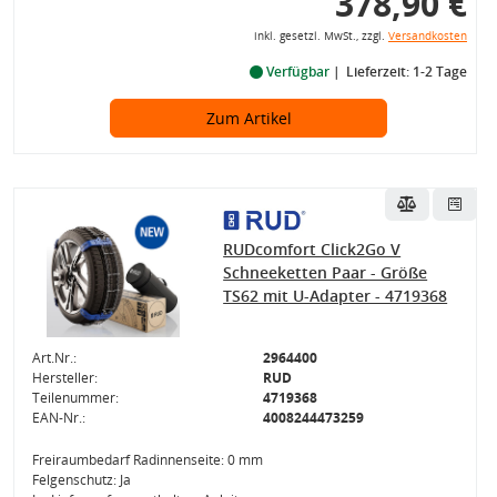
378,90 €
inkl. gesetzl. MwSt., zzgl.
Versandkosten
Verfügbar
Lieferzeit: 1-2 Tage
Zum Artikel
RUDcomfort Click2Go V
Schneeketten Paar - Größe
TS62 mit U-Adapter - 4719368
Art.Nr.:
2964400
Hersteller:
RUD
Teilenummer:
4719368
EAN-Nr.:
4008244473259
Freiraumbedarf Radinnenseite: 0 mm
Felgenschutz: Ja