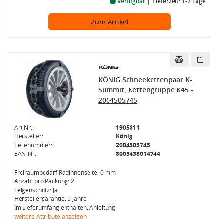
Verfügbar
Lieferzeit: 1-2 Tage
Zum Artikel
KÖNIG Schneekettenpaar K-
Summit, Kettengruppe K45 -
2004505745
Art.Nr.:
1905811
Hersteller:
König
Teilenummer:
2004505745
EAN-Nr.:
8005438014744
Freiraumbedarf Radinnenseite: 0 mm
Anzahl pro Packung: 2
Felgenschutz: Ja
Herstellergarantie: 5 Jahre
Im Lieferumfang enthalten: Anleitung
weitere Attribute anzeigen