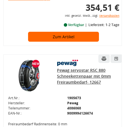
354,51 €
inkl. gesetzl. MwSt., zzgl.
Versandkosten
Verfügbar
Lieferzeit: 1-2 Tage
Zum Artikel
Pewag servostar RSC 880
Schneekettenpaar mit 0mm
Freiraumbedarf- 12667
Art.Nr.:
1905673
Hersteller:
Pewag
Teilenummer:
4086068
EAN-Nr.:
9009994126674
Freiraumbedarf Radinnenseite: 0 mm