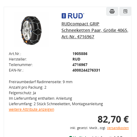
RUDcompact GRIP
Schneeketten Paar, Größe 4065,
Art-Nr. 4716967
Art.Nr.:
1905886
Hersteller:
RUD
Teilenummer:
4716967
EAN-Nr.:
4008244276331
Freiraumbedarf Radinnenseite: 9 mm
Anzahl pro Packung: 2
Felgenschutz: Ja
Im Lieferumfang enthalten: Anleitung
Lieferumfang: 2 Stück Schneeketten, Montageanleitung
weitere Attribute anzeigen
82,70 €
inkl. gesetzl. MwSt., zzgl.
Versandkosten