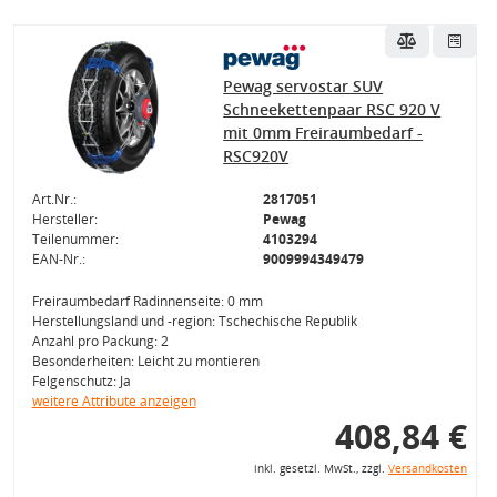
Pewag servostar SUV
Schneekettenpaar RSC 920 V
mit 0mm Freiraumbedarf -
RSC920V
Art.Nr.:
2817051
Hersteller:
Pewag
Teilenummer:
4103294
EAN-Nr.:
9009994349479
Freiraumbedarf Radinnenseite: 0 mm
Herstellungsland und -region: Tschechische Republik
Anzahl pro Packung: 2
Besonderheiten: Leicht zu montieren
Felgenschutz: Ja
weitere Attribute anzeigen
408,84 €
inkl. gesetzl. MwSt., zzgl.
Versandkosten