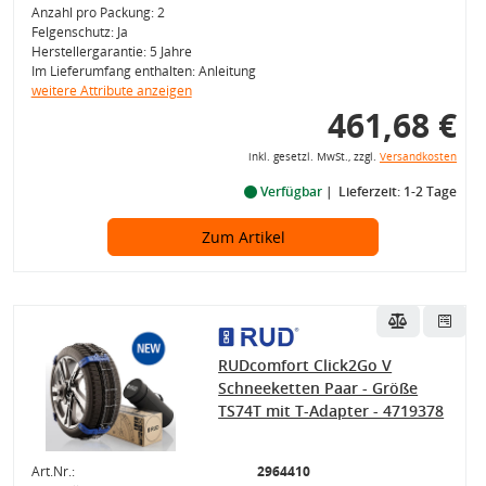
Anzahl pro Packung: 2
Felgenschutz: Ja
Herstellergarantie: 5 Jahre
Im Lieferumfang enthalten: Anleitung
weitere Attribute anzeigen
461,68 €
inkl. gesetzl. MwSt., zzgl.
Versandkosten
Verfügbar
Lieferzeit: 1-2 Tage
Zum Artikel
RUDcomfort Click2Go V
Schneeketten Paar - Größe
TS74T mit T-Adapter - 4719378
Art.Nr.:
2964410