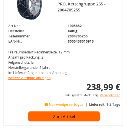
PRO, Kettengruppe 255 -
2004705255
Art.Nr.:
1905832
Hersteller:
König
Teilenummer:
2004705255
EAN-Nr.:
8005438010913
Freiraumbedarf Radinnenseite: 12 mm
Anzahl pro Packung: 2
Felgenschutz: Ja
Herstellergarantie: 5 Jahre
Im Lieferumfang enthalten: Anleitung
weitere Attribute anzeigen
238,99 €
inkl. gesetzl. MwSt., zzgl.
Versandkosten
Nur wenige verfügbar
Lieferzeit: 1-2 Tage
Zum Artikel