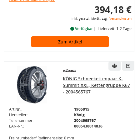
394,18 €
inkl. gesetzl. MwSt., zzgl.
Versandkosten
Verfügbar
Lieferzeit: 1-2 Tage
Zum Artikel
KÖNIG Schneekettenpaar K-
Summit XXL, Kettengruppe K67
- 2004565767
Art.Nr.:
1905815
Hersteller:
König
Teilenummer:
2004565767
EAN-Nr.:
8005438014836
Freiraumbedarf Radinnenseite: 0 mm