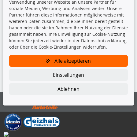
Kupplungssatz
Verwendung unserer Website an unsere Partner für
Querlenker
soziale Medien, Werbung und Analysen weiter. Unsere
Radlager
Partner führen diese Informationen möglicherweise mit
Stoßdämpfer
weiteren Daten zusammen, die Sie ihnen bereit gestellt
haben oder die sie im Rahmen Ihrer Nutzung der Dienste
gesammelt haben. Ihre Einwilligung zur Cookie-Nutzung
TecDoc Inside
können Sie jederzeit wieder in der Datenschutzerklärung
oder über die Cookie-Einstellungen widerrufen.
Alle akzeptieren
Die hier angezeigten Daten insbesondere die gesamte Datenbank dürfen
Einstellungen
nicht kopiert werden.
Ablehnen
Es ist zu unterlassen, die Daten oder die gesamte Datenbank ohne
vorherige Zustimmung von TecDoc zu vervielfältigen, zu verbreiten
und/oder diese Handlungen durch Dritte ausführen zu lassen. Ein
Zuwiderhandeln stellt eine Urheberrechtsverletzung dar und wird verfolgt.
Bitte prüfen Sie, ob das über unseren Onlineshop identifizierte Ersatzteil
auch tatsächlich dem gesuchten Ersatzteil entspricht.
Gegebenenfalls sind ergänzende Informationen notwendig, um