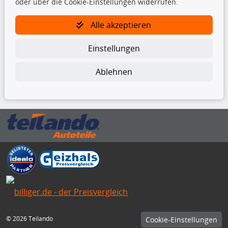
oder über die Cookie-Einstellungen widerrufen.
TecDoc Inside
Alle akzeptieren
Einstellungen
Ablehnen
Die hier angezeigten Daten insbesondere die gesamte Datenbank dürfen
nicht kopiert werden.
Es ist zu unterlassen, die Daten oder die gesamte Datenbank ohne
vorherige Zustimmung von TecDoc zu vervielfältigen, zu verbreiten
und/oder diese Handlungen durch Dritte ausführen zu lassen. Ein
Zuwiderhandeln stellt eine Urheberrechtsverletzung dar und wird verfolgt.
Bitte prüfen Sie, ob das über unseren Onlineshop identifizierte Ersatzteil
auch tatsächlich dem gesuchten Ersatzteil entspricht.
Gegebenenfalls sind ergänzende Informationen notwendig, um
sicherzustellen, dass das gewählte Ersatzteil auch in das gewünschte
Kraftfahrzeug passt.
Für Fragen stehen wir Ihnen gerne zur Verfügung.
© 2026 Teilando
Cookie-Einstellungen