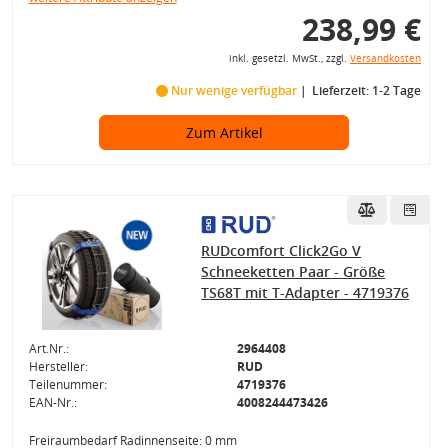
238,99 €
inkl. gesetzl. MwSt., zzgl.
Versandkosten
Nur wenige verfügbar
Lieferzeit: 1-2 Tage
Zum Artikel
RUDcomfort Click2Go V
Schneeketten Paar - Größe
TS68T mit T-Adapter - 4719376
Art.Nr.:
2964408
Hersteller:
RUD
Teilenummer:
4719376
EAN-Nr.:
4008244473426
Freiraumbedarf Radinnenseite: 0 mm