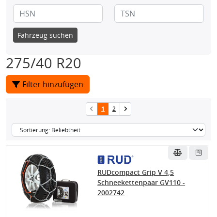
Fahrzeug suchen
275/40 R20
Filter hinzufügen
1
2
RUDcompact Grip V 4,5
Schneekettenpaar GV110 -
2002742