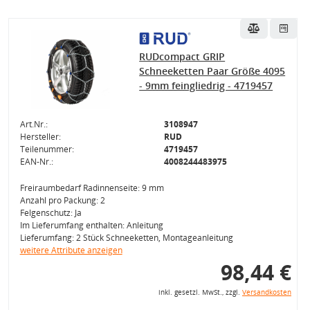
RUDcompact GRIP
Schneeketten Paar Größe 4095
- 9mm feingliedrig - 4719457
Art.Nr.:
3108947
Hersteller:
RUD
Teilenummer:
4719457
EAN-Nr.:
4008244483975
Freiraumbedarf Radinnenseite: 9 mm
Anzahl pro Packung: 2
Felgenschutz: Ja
Im Lieferumfang enthalten: Anleitung
Lieferumfang: 2 Stück Schneeketten, Montageanleitung
weitere Attribute anzeigen
98,44 €
inkl. gesetzl. MwSt., zzgl.
Versandkosten