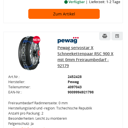
Verfügbar
Lieferzeit: 1-2 Tage
Zum Artikel
Pewag servostar X
Schneekettenpaar RSC 900 X
mit 0mm Freiraumbedarf -
92179
Art.Nr.:
2452428
Hersteller:
Pewag
Teilenummer:
4097043
EAN-Nr.:
9009994921798
Freiraumbedarf Radinnenseite: 0 mm
Herstellungsland und -region: Tschechische Republik
Anzahl pro Packung: 2
Besonderheiten: Leicht zu montieren
Felgenschutz: Ja