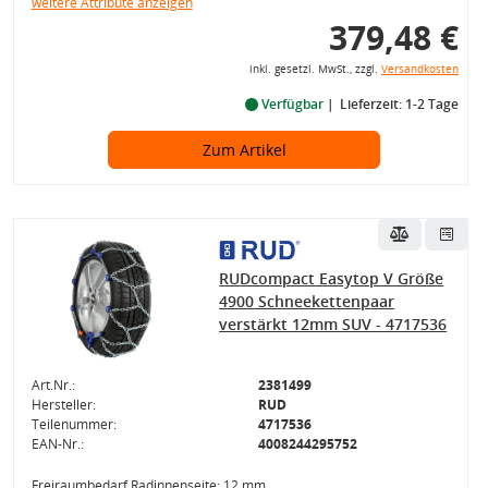
weitere Attribute anzeigen
379,48 €
inkl. gesetzl. MwSt., zzgl.
Versandkosten
Verfügbar
Lieferzeit: 1-2 Tage
Zum Artikel
RUDcompact Easytop V Größe
4900 Schneekettenpaar
verstärkt 12mm SUV - 4717536
Art.Nr.:
2381499
Hersteller:
RUD
Teilenummer:
4717536
EAN-Nr.:
4008244295752
Freiraumbedarf Radinnenseite: 12 mm