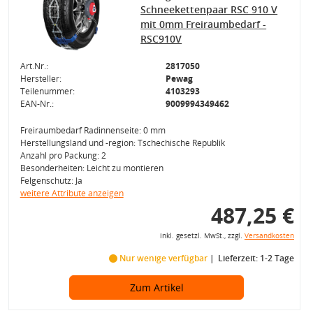
Schneekettenpaar RSC 910 V
mit 0mm Freiraumbedarf -
RSC910V
Art.Nr.:
2817050
Hersteller:
Pewag
Teilenummer:
4103293
EAN-Nr.:
9009994349462
Freiraumbedarf Radinnenseite: 0 mm
Herstellungsland und -region: Tschechische Republik
Anzahl pro Packung: 2
Besonderheiten: Leicht zu montieren
Felgenschutz: Ja
weitere Attribute anzeigen
487,25 €
inkl. gesetzl. MwSt., zzgl.
Versandkosten
Nur wenige verfügbar
Lieferzeit: 1-2 Tage
Zum Artikel