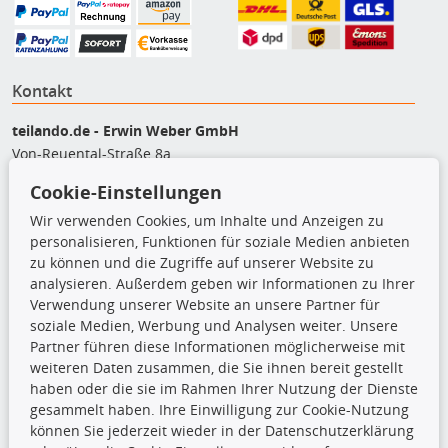
Kontakt
teilando.de - Erwin Weber GmbH
Von-Reuental-Straße 8a
85376 Hetzenhausen
Cookie-Einstellungen
+49 (0) 8165 / 5093200
Wir verwenden Cookies, um Inhalte und Anzeigen zu
shop@teilando.de
personalisieren, Funktionen für soziale Medien anbieten
zu können und die Zugriffe auf unserer Website zu
Top Produkte
analysieren. Außerdem geben wir Informationen zu Ihrer
Verwendung unserer Website an unsere Partner für
Beleuchtung
soziale Medien, Werbung und Analysen weiter. Unsere
Bremsbeläge
Partner führen diese Informationen möglicherweise mit
Bremsscheiben
weiteren Daten zusammen, die Sie ihnen bereit gestellt
Kupplungssatz
haben oder die sie im Rahmen Ihrer Nutzung der Dienste
Querlenker
gesammelt haben. Ihre Einwilligung zur Cookie-Nutzung
Radlager
können Sie jederzeit wieder in der Datenschutzerklärung
Stoßdämpfer