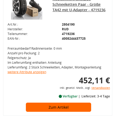
Schneeketten Paar - Größe
TA42 mit U-Adapter - 4719236
Art.Nr.:
2804190
Hersteller:
RUD
Teilenummer:
4719236
EAN-Nr.:
4008244437725
Freiraumbedarf Radinnenseite: 0 mm
Anzahl pro Packung: 2
Felgenschutz: Ja
Im Lieferumfang enthalten: Anleitung
Lieferumfang: 2 Stück Schneeketten, Adapter, Montageanleitung
weitere Attribute anzeigen
452,11 €
inkl. gesetzl. MwSt., zzgl.
Versandkosten
Verfügbar
Lieferzeit: 3-4 Tage
Zum Artikel