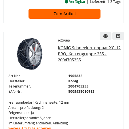
Verfügbar
Lieferzeit: 1-2 Tage
Zum Artikel
KÖNIG Schneekettenpaar XG-12
PRO, Kettengruppe 255 -
2004705255
Art.Nr.:
1905832
Hersteller:
König
Teilenummer:
2004705255
EAN-Nr.:
8005438010913
Freiraumbedarf Radinnenseite: 12 mm
Anzahl pro Packung: 2
Felgenschutz: Ja
Herstellergarantie: 5 Jahre
Im Lieferumfang enthalten: Anleitung
weitere Attribute anzeigen