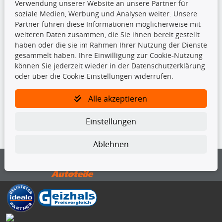
Kupplungssatz
Verwendung unserer Website an unsere Partner für
Querlenker
soziale Medien, Werbung und Analysen weiter. Unsere
Radlager
Partner führen diese Informationen möglicherweise mit
Stoßdämpfer
weiteren Daten zusammen, die Sie ihnen bereit gestellt
haben oder die sie im Rahmen Ihrer Nutzung der Dienste
gesammelt haben. Ihre Einwilligung zur Cookie-Nutzung
TecDoc Inside
können Sie jederzeit wieder in der Datenschutzerklärung
oder über die Cookie-Einstellungen widerrufen.
Alle akzeptieren
Die hier angezeigten Daten insbesondere die gesamte Datenbank dürfen
Einstellungen
nicht kopiert werden.
Ablehnen
Es ist zu unterlassen, die Daten oder die gesamte Datenbank ohne
vorherige Zustimmung von TecDoc zu vervielfältigen, zu verbreiten
und/oder diese Handlungen durch Dritte ausführen zu lassen. Ein
Zuwiderhandeln stellt eine Urheberrechtsverletzung dar und wird verfolgt.
Bitte prüfen Sie, ob das über unseren Onlineshop identifizierte Ersatzteil
auch tatsächlich dem gesuchten Ersatzteil entspricht.
Gegebenenfalls sind ergänzende Informationen notwendig, um