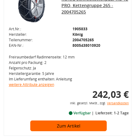
PRO, Kettengruppe 265 -
2004705265
Art.Nr.:
1905833
Hersteller:
König
Teilenummer:
2004705265
EAN-Nr.:
8005438010920
Freiraumbedarf Radinnenseite: 12 mm
Anzahl pro Packung: 2
Felgenschutz: Ja
Herstellergarantie: 5 Jahre
Im Lieferumfang enthalten: Anleitung
weitere Attribute anzeigen
242,03 €
inkl. gesetzl. MwSt., zzgl.
Versandkosten
Verfügbar
Lieferzeit: 1-2 Tage
Zum Artikel