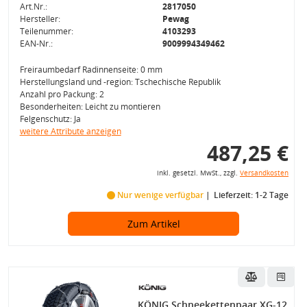
Art.Nr.:
2817050
Hersteller:
Pewag
Teilenummer:
4103293
EAN-Nr.:
9009994349462
Freiraumbedarf Radinnenseite: 0 mm
Herstellungsland und -region: Tschechische Republik
Anzahl pro Packung: 2
Besonderheiten: Leicht zu montieren
Felgenschutz: Ja
weitere Attribute anzeigen
487,25 €
inkl. gesetzl. MwSt., zzgl.
Versandkosten
Nur wenige verfügbar
Lieferzeit: 1-2 Tage
Zum Artikel
KÖNIG Schneekettenpaar XG-12