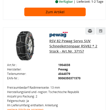
Verfügbar
Lieferzeit: 1-2 Tage
Zum Artikel
RSV 82 Pewag Servo SUV
Schneekettenpaar RSV82 * 2
Stück - Art.Nr. 37157
Art.Nr.:
1904838
Hersteller:
Pewag
Teilenummer:
4044079
EAN-Nr.:
9006350371570
Freiraumbedarf Radinnenseite: 13 mm
Herstellungsland und -region: Tschechische Republik
Anzahl pro Packung: 2
Felgenschutz: Ja
Im Lieferumfang enthalten: Anleitung
weitere Attribute anzeigen