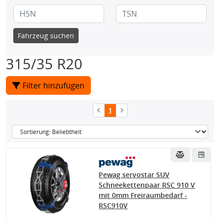
Fahrzeug suchen
315/35 R20
Filter hinzufügen
1
Pewag servostar SUV
Schneekettenpaar RSC 910 V
mit 0mm Freiraumbedarf -
RSC910V