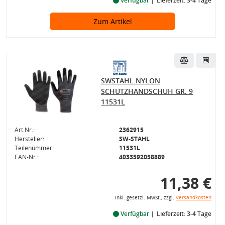
Verfügbar
Lieferzeit: 3-4 Tage
Zum Artikel
SWSTAHL NYLON
SCHUTZHANDSCHUH GR. 9
11531L
Art.Nr.:
2362915
Hersteller:
SW-STAHL
Teilenummer:
11531L
EAN-Nr.:
4033592058889
11,38 €
inkl. gesetzl. MwSt., zzgl.
Versandkosten
Verfügbar
Lieferzeit: 3-4 Tage