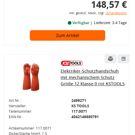
148,57 €
inkl. gesetzl. MwSt., zzgl.
Versandkosten
Verfügbar
Lieferzeit: 3-4 Tage
Zum Artikel
Elektriker-Schutzhandschuh
mit mechanischem Schutz
Größe 12 Klasse 0 rot KSTOOLS
Art.Nr.:
2499271
Hersteller:
KS TOOLS
Teilenummer:
117.0071
EAN-Nr.:
4042146880791
Artikelnummer: 117.0071
Dicke/Stärke [mm]: 1,5