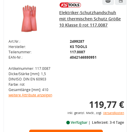
Elektriker-Schutzhandschuh
mit thermischen Schutz Größe
10 Klasse 0 rot 117.0087
Art.Nr.:
2499287
Hersteller:
KS TOOLS
Teilenummer:
117.0087
EAN-Nr.:
4042146880951
Artikelnummer: 117.0087
Dicke/Stärke [mm]: 1,5
DIN/ISO: DIN EN 60903
Farbe: rot
Gesamtlänge [mm]: 410
weitere Attribute anzeigen
119,77 €
inkl. gesetzl. MwSt., zzgl.
Versandkosten
Verfügbar
Lieferzeit: 3-4 Tage