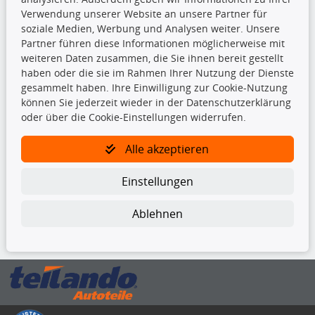
Beleuchtung
Verwendung unserer Website an unsere Partner für
Bremsbeläge
soziale Medien, Werbung und Analysen weiter. Unsere
Bremsscheiben
Partner führen diese Informationen möglicherweise mit
Kupplungssatz
weiteren Daten zusammen, die Sie ihnen bereit gestellt
Querlenker
haben oder die sie im Rahmen Ihrer Nutzung der Dienste
Radlager
gesammelt haben. Ihre Einwilligung zur Cookie-Nutzung
Stoßdämpfer
können Sie jederzeit wieder in der Datenschutzerklärung
oder über die Cookie-Einstellungen widerrufen.
TecDoc Inside
Alle akzeptieren
Einstellungen
Ablehnen
Die hier angezeigten Daten insbesondere die gesamte Datenbank dürfen
nicht kopiert werden.
Es ist zu unterlassen, die Daten oder die gesamte Datenbank ohne
vorherige Zustimmung von TecDoc zu vervielfältigen, zu verbreiten
und/oder diese Handlungen durch Dritte ausführen zu lassen. Ein
Zuwiderhandeln stellt eine Urheberrechtsverletzung dar und wird verfolgt.