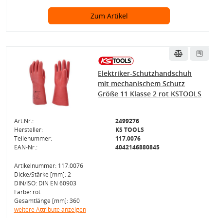
Zum Artikel
Elektriker-Schutzhandschuh
mit mechanischem Schutz
Größe 11 Klasse 2 rot KSTOOLS
Art.Nr.:
2499276
Hersteller:
KS TOOLS
Teilenummer:
117.0076
EAN-Nr.:
4042146880845
Artikelnummer: 117.0076
Dicke/Stärke [mm]: 2
DIN/ISO: DIN EN 60903
Farbe: rot
Gesamtlänge [mm]: 360
weitere Attribute anzeigen