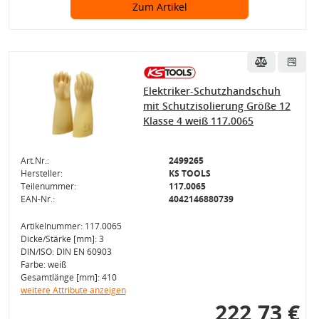
Zum Artikel
Elektriker-Schutzhandschuh
mit Schutzisolierung Größe 12
Klasse 4 weiß 117.0065
Art.Nr.:
2499265
Hersteller:
KS TOOLS
Teilenummer:
117.0065
EAN-Nr.:
4042146880739
Artikelnummer: 117.0065
Dicke/Stärke [mm]: 3
DIN/ISO: DIN EN 60903
Farbe: weiß
Gesamtlänge [mm]: 410
weitere Attribute anzeigen
222,73 €