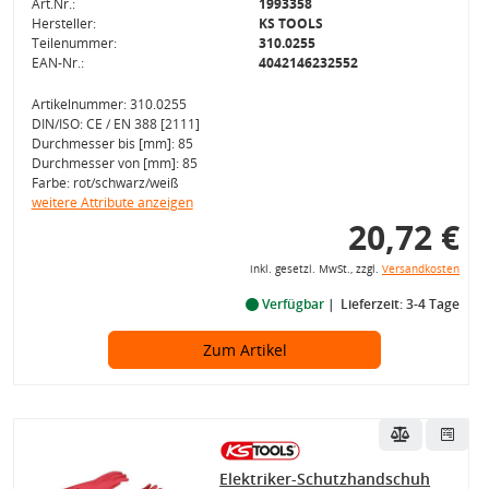
Art.Nr.:
1993358
Hersteller:
KS TOOLS
Teilenummer:
310.0255
EAN-Nr.:
4042146232552
Artikelnummer: 310.0255
DIN/ISO: CE / EN 388 [2111]
Durchmesser bis [mm]: 85
Durchmesser von [mm]: 85
Farbe: rot/schwarz/weiß
weitere Attribute anzeigen
20,72 €
inkl. gesetzl. MwSt., zzgl.
Versandkosten
Verfügbar
Lieferzeit: 3-4 Tage
Zum Artikel
Elektriker-Schutzhandschuh