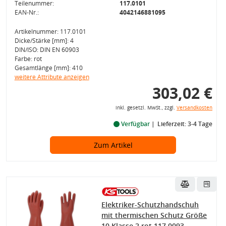
Teilenummer:
117.0101
EAN-Nr.:
4042146881095
Artikelnummer: 117.0101
Dicke/Stärke [mm]: 4
DIN/ISO: DIN EN 60903
Farbe: rot
Gesamtlänge [mm]: 410
weitere Attribute anzeigen
303,02 €
inkl. gesetzl. MwSt., zzgl.
Versandkosten
Verfügbar
Lieferzeit: 3-4 Tage
Zum Artikel
Elektriker-Schutzhandschuh
mit thermischen Schutz Größe
10 Klasse 2 rot 117.0093