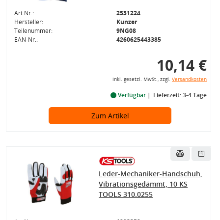
Art.Nr.:
2531224
Hersteller:
Kunzer
Teilenummer:
9NG08
EAN-Nr.:
4260625443385
10,14 €
inkl. gesetzl. MwSt., zzgl.
Versandkosten
Verfügbar
Lieferzeit: 3-4 Tage
Zum Artikel
Leder-Mechaniker-Handschuh,
Vibrationsgedämmt, 10 KS
TOOLS 310.0255