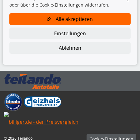
oder über die Cookie-Einstellungen widerrufen.
TecDoc Inside
Alle akzeptieren
Einstellungen
Ablehnen
Die hier angezeigten Daten insbesondere die gesamte Datenbank dürfen
nicht kopiert werden.
Es ist zu unterlassen, die Daten oder die gesamte Datenbank ohne
vorherige Zustimmung von TecDoc zu vervielfältigen, zu verbreiten
und/oder diese Handlungen durch Dritte ausführen zu lassen. Ein
Zuwiderhandeln stellt eine Urheberrechtsverletzung dar und wird verfolgt.
Bitte prüfen Sie, ob das über unseren Onlineshop identifizierte Ersatzteil
auch tatsächlich dem gesuchten Ersatzteil entspricht.
Gegebenenfalls sind ergänzende Informationen notwendig, um
sicherzustellen, dass das gewählte Ersatzteil auch in das gewünschte
Kraftfahrzeug passt.
Für Fragen stehen wir Ihnen gerne zur Verfügung.
© 2026 Teilando
Cookie-Einstellungen