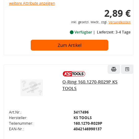
weitere Attribute anzeigen
2,89 €
inkl. gesetzl. MwSt., zzgl.
Versandkosten
Verfügbar
Lieferzeit: 3-4 Tage
Zum Artikel
O-Ring 160.1270-R029P KS
TOOLS
Art.Nr.:
3417496
Hersteller:
KS TOOLS
Teilenummer:
160.1270-R029P
EAN-Nr.:
4042146998137