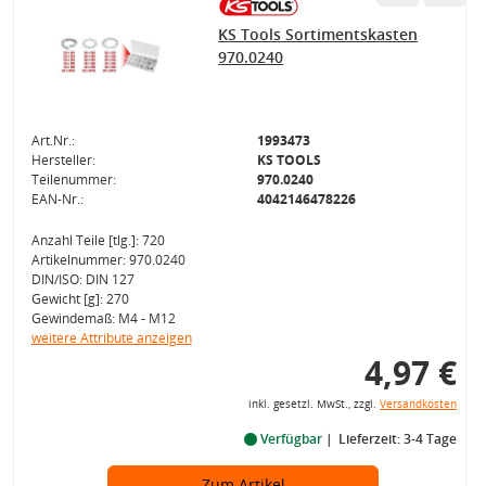
KS Tools Sortimentskasten
970.0240
Art.Nr.:
1993473
Hersteller:
KS TOOLS
Teilenummer:
970.0240
EAN-Nr.:
4042146478226
Anzahl Teile [tlg.]: 720
Artikelnummer: 970.0240
DIN/ISO: DIN 127
Gewicht [g]: 270
Gewindemaß: M4 - M12
weitere Attribute anzeigen
4,97 €
inkl. gesetzl. MwSt., zzgl.
Versandkosten
Verfügbar
Lieferzeit: 3-4 Tage
Zum Artikel