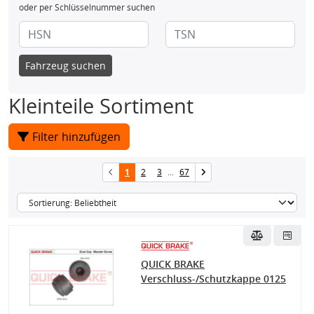
oder per Schlüsselnummer suchen
Fahrzeug suchen
Kleinteile Sortiment
Filter hinzufügen
1
2
3
...
67
QUICK BRAKE
Verschluss-/Schutzkappe 0125