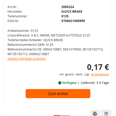
Art.Nr.:
2085224
Hersteller:
QUICK BRAKE
Teilenummer:
0125
EAN-Nr.:
5706021008999
Artikelnummer: 0125
crossreference: A.B.S. 96098, METZGER AUTOTEILE 0125
Teilehersteller/Anbieter: QUICK BRAKE
Referenznummer(n) OEM: 0125
Referenznummer(n) OE: 0004210887, 583141P000, 90135192710,
90135192712, A0004210887
weitere Attribute anzeigen
0,17 €
inkl. gesetzl. MwSt., zzgl.
Versandkosten
Verfügbar
Lieferzeit: 3-4 Tage
Zum Artikel