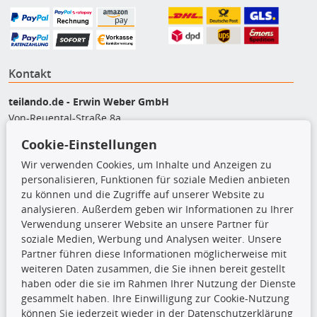
Kontakt
teilando.de - Erwin Weber GmbH
Von-Reuental-Straße 8a
85376 Hetzenhausen
Cookie-Einstellungen
+49 (0) 8165 / 5093200
Wir verwenden Cookies, um Inhalte und Anzeigen zu
shop@teilando.de
personalisieren, Funktionen für soziale Medien anbieten
zu können und die Zugriffe auf unserer Website zu
Top Produkte
analysieren. Außerdem geben wir Informationen zu Ihrer
Verwendung unserer Website an unsere Partner für
Beleuchtung
soziale Medien, Werbung und Analysen weiter. Unsere
Bremsbeläge
Partner führen diese Informationen möglicherweise mit
Bremsscheiben
weiteren Daten zusammen, die Sie ihnen bereit gestellt
Kupplungssatz
haben oder die sie im Rahmen Ihrer Nutzung der Dienste
Querlenker
gesammelt haben. Ihre Einwilligung zur Cookie-Nutzung
Radlager
können Sie jederzeit wieder in der Datenschutzerklärung
Stoßdämpfer