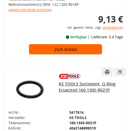
Referenznummer(n) OEM: 122.1285-R018P
weitere Attribute anzeigen
9,13 €
inkl. gesetzl. MwSt., zzgl.
Versandkosten
Verfügbar
Lieferzeit: 3-4 Tage
Zum Artikel
KS TOOLS Sortiment, O-Ring
Ersatzteil 160.1305-R021P
Art.Nr.:
3417614
Hersteller:
KS TOOLS
Teilenummer:
160.1305-R021P
EAN-Nr.:
4042146999318