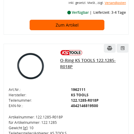
inkl. gesetzl. MwSt., zzgl.
Versandkosten
Verfügbar
Lieferzeit: 3-4 Tage
Zum Artikel
O-Ring KS TOOLS 122.1285-
R018P
Art.Nr.:
1962111
Hersteller:
KS TOOLS
Teilenummer:
122.1285-R018P
EAN-Nr.:
4042146819500
Artikelnummer: 122.1285-R018P
für Artikelnummer: 122.1285
Gewicht [g]: 10
Teilehersteller/Anbieter: KS TOOLS