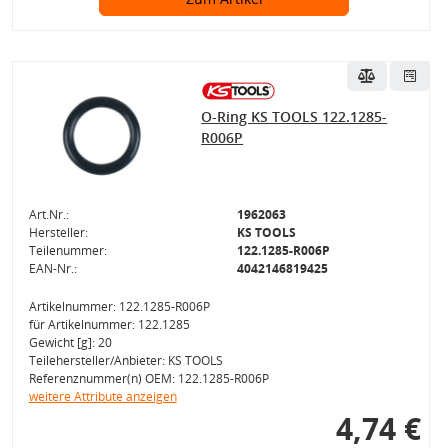
O-Ring KS TOOLS 122.1285-
R006P
Art.Nr.:
1962063
Hersteller:
KS TOOLS
Teilenummer:
122.1285-R006P
EAN-Nr.:
4042146819425
Artikelnummer: 122.1285-R006P
für Artikelnummer: 122.1285
Gewicht [g]: 20
Teilehersteller/Anbieter: KS TOOLS
Referenznummer(n) OEM: 122.1285-R006P
weitere Attribute anzeigen
4,74 €