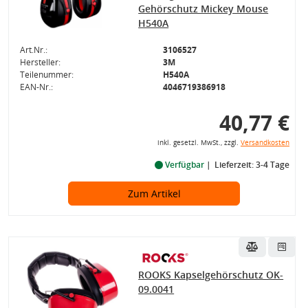
Gehörschutz Mickey Mouse
H540A
Art.Nr.:
3106527
Hersteller:
3M
Teilenummer:
H540A
EAN-Nr.:
4046719386918
40,77 €
inkl. gesetzl. MwSt., zzgl.
Versandkosten
Verfügbar
Lieferzeit: 3-4 Tage
Zum Artikel
ROOKS Kapselgehörschutz OK-
09.0041