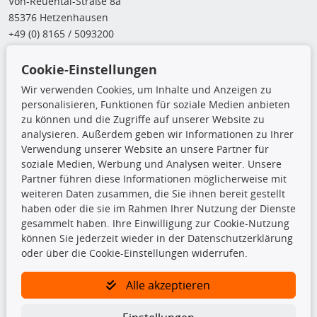
Von-Reuental-Straße 8a
85376 Hetzenhausen
+49 (0) 8165 / 5093200
shop@teilando.de
Cookie-Einstellungen
Top Produkte
Wir verwenden Cookies, um Inhalte und Anzeigen zu
personalisieren, Funktionen für soziale Medien anbieten
Beleuchtung
zu können und die Zugriffe auf unserer Website zu
Bremsbeläge
analysieren. Außerdem geben wir Informationen zu Ihrer
Bremsscheiben
Verwendung unserer Website an unsere Partner für
Kupplungssatz
soziale Medien, Werbung und Analysen weiter. Unsere
Querlenker
Partner führen diese Informationen möglicherweise mit
Radlager
weiteren Daten zusammen, die Sie ihnen bereit gestellt
Stoßdämpfer
haben oder die sie im Rahmen Ihrer Nutzung der Dienste
gesammelt haben. Ihre Einwilligung zur Cookie-Nutzung
TecDoc Inside
können Sie jederzeit wieder in der Datenschutzerklärung
oder über die Cookie-Einstellungen widerrufen.
Alle akzeptieren