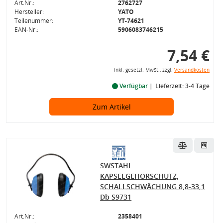
Art.Nr.:
2762727
Hersteller:
YATO
Teilenummer:
YT-74621
EAN-Nr.:
5906083746215
7,54 €
inkl. gesetzl. MwSt., zzgl.
Versandkosten
Verfügbar
Lieferzeit: 3-4 Tage
Zum Artikel
SWSTAHL
KAPSELGEHÖRSCHUTZ,
SCHALLSCHWÄCHUNG 8,8-33,1
Db S9731
Art.Nr.:
2358401