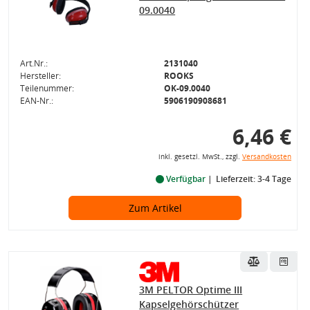
09.0040
Art.Nr.:
2131040
Hersteller:
ROOKS
Teilenummer:
OK-09.0040
EAN-Nr.:
5906190908681
6,46 €
inkl. gesetzl. MwSt., zzgl.
Versandkosten
Verfügbar
Lieferzeit: 3-4 Tage
Zum Artikel
3M PELTOR Optime III
Kapselgehörschützer