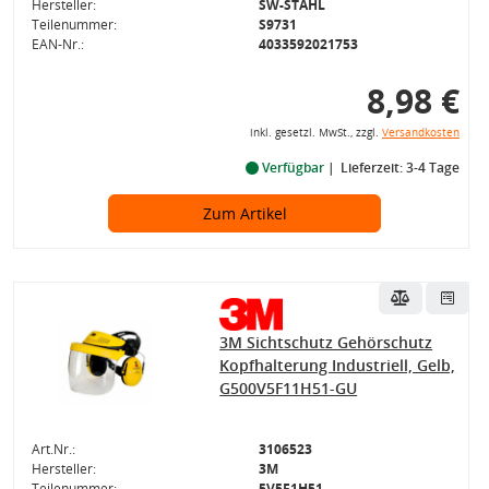
Hersteller:
SW-STAHL
Teilenummer:
S9731
EAN-Nr.:
4033592021753
8,98 €
inkl. gesetzl. MwSt., zzgl.
Versandkosten
Verfügbar
Lieferzeit: 3-4 Tage
Zum Artikel
3M Sichtschutz Gehörschutz
Kopfhalterung Industriell, Gelb,
G500V5F11H51-GU
Art.Nr.:
3106523
Hersteller:
3M
Teilenummer:
5V5F1H51