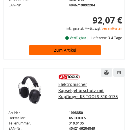
EAN-Nr.:
4046719892204
92,07 €
inkl. gesetzl. MwSt., zzgl.
Versandkosten
Verfügbar
Lieferzeit: 3-4 Tage
Zum Artikel
Elektronischer
Kapselgehörschutz mit
Kopfbügel KS TOOLS 310.0135
Art.Nr.:
1993350
Hersteller:
KS TOOLS
Teilenummer:
310.0135
EAN-Nr.:
4042146204849