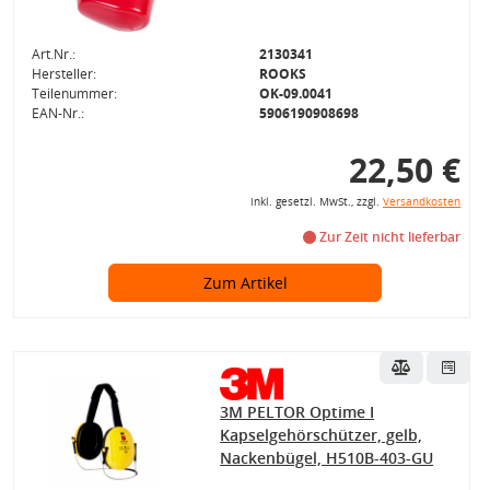
Art.Nr.:
2130341
Hersteller:
ROOKS
Teilenummer:
OK-09.0041
EAN-Nr.:
5906190908698
22,50 €
inkl. gesetzl. MwSt., zzgl.
Versandkosten
Zur Zeit nicht lieferbar
Zum Artikel
3M PELTOR Optime I
Kapselgehörschützer, gelb,
Nackenbügel, H510B-403-GU