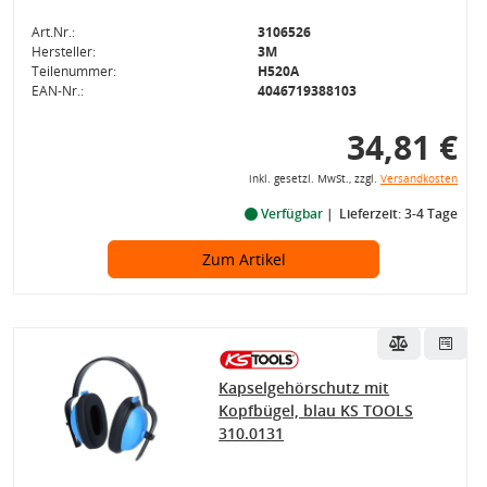
Art.Nr.:
3106526
Hersteller:
3M
Teilenummer:
H520A
EAN-Nr.:
4046719388103
34,81 €
inkl. gesetzl. MwSt., zzgl.
Versandkosten
Verfügbar
Lieferzeit: 3-4 Tage
Zum Artikel
Kapselgehörschutz mit
Kopfbügel, blau KS TOOLS
310.0131