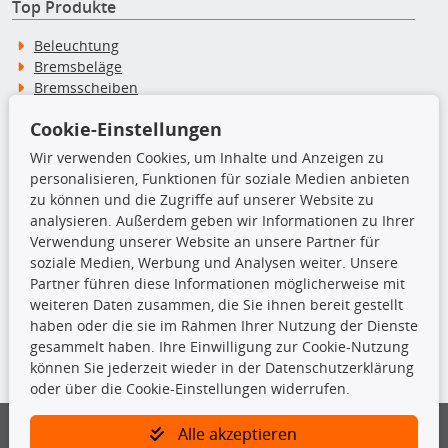
Top Produkte
Beleuchtung
Bremsbeläge
Bremsscheiben
Kupplungssatz
Cookie-Einstellungen
Querlenker
Radlager
Wir verwenden Cookies, um Inhalte und Anzeigen zu
Stoßdämpfer
personalisieren, Funktionen für soziale Medien anbieten
zu können und die Zugriffe auf unserer Website zu
analysieren. Außerdem geben wir Informationen zu Ihrer
TecDoc Inside
Verwendung unserer Website an unsere Partner für
soziale Medien, Werbung und Analysen weiter. Unsere
Partner führen diese Informationen möglicherweise mit
weiteren Daten zusammen, die Sie ihnen bereit gestellt
haben oder die sie im Rahmen Ihrer Nutzung der Dienste
Die hier angezeigten Daten insbesondere die gesamte Datenbank dürfen
gesammelt haben. Ihre Einwilligung zur Cookie-Nutzung
nicht kopiert werden.
können Sie jederzeit wieder in der Datenschutzerklärung
oder über die Cookie-Einstellungen widerrufen.
Es ist zu unterlassen, die Daten oder die gesamte Datenbank ohne
vorherige Zustimmung von TecDoc zu vervielfältigen, zu verbreiten
und/oder diese Handlungen durch Dritte ausführen zu lassen. Ein
Alle akzeptieren