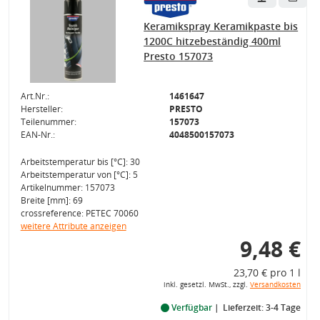
Keramikspray Keramikpaste bis
1200C hitzebeständig 400ml
Presto 157073
Art.Nr.:
1461647
Hersteller:
PRESTO
Teilenummer:
157073
EAN-Nr.:
4048500157073
Arbeitstemperatur bis [°C]: 30
Arbeitstemperatur von [°C]: 5
Artikelnummer: 157073
Breite [mm]: 69
crossreference: PETEC 70060
weitere Attribute anzeigen
9,48 €
23,70 € pro 1 l
inkl. gesetzl. MwSt., zzgl.
Versandkosten
Verfügbar
Lieferzeit: 3-4 Tage