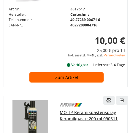
Art.Nr.:
3517517
Hersteller:
Cartechnic
Teilenummer:
40 27289 00471 6
EAN-Nr.:
4027289004716
10,00 €
25,00 € pro 1 l
inkl. gesetzl. MwSt., zzgl.
Versandkosten
Verfügbar
Lieferzeit: 3-4 Tage
Zum Artikel
MOTIP Keramikpastenspray
Keramikpaste 200 ml 090311