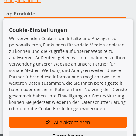
shop@teilando.de
Top Produkte
Beleuchtung
Cookie-Einstellungen
Bremsbeläge
Bremsscheiben
Wir verwenden Cookies, um Inhalte und Anzeigen zu
Kupplungssatz
personalisieren, Funktionen für soziale Medien anbieten
Querlenker
zu können und die Zugriffe auf unserer Website zu
Radlager
analysieren. Außerdem geben wir Informationen zu Ihrer
Stoßdämpfer
Verwendung unserer Website an unsere Partner für
soziale Medien, Werbung und Analysen weiter. Unsere
Partner führen diese Informationen möglicherweise mit
TecDoc Inside
weiteren Daten zusammen, die Sie ihnen bereit gestellt
haben oder die sie im Rahmen Ihrer Nutzung der Dienste
gesammelt haben. Ihre Einwilligung zur Cookie-Nutzung
können Sie jederzeit wieder in der Datenschutzerklärung
oder über die Cookie-Einstellungen widerrufen.
Die hier angezeigten Daten insbesondere die gesamte Datenbank dürfen
nicht kopiert werden.
Alle akzeptieren
Es ist zu unterlassen, die Daten oder die gesamte Datenbank ohne