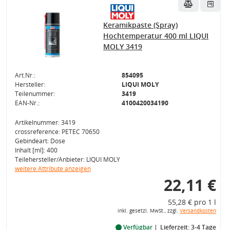
Keramikpaste (Spray)
Hochtemperatur 400 ml LIQUI
MOLY 3419
Art.Nr.:
854095
Hersteller:
LIQUI MOLY
Teilenummer:
3419
EAN-Nr.:
4100420034190
Artikelnummer: 3419
crossreference: PETEC 70650
Gebindeart: Dose
Inhalt [ml]: 400
Teilehersteller/Anbieter: LIQUI MOLY
weitere Attribute anzeigen
22,11 €
55,28 € pro 1 l
inkl. gesetzl. MwSt., zzgl.
Versandkosten
Verfügbar
Lieferzeit: 3-4 Tage