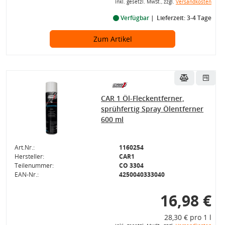
inkl. gesetzl. MwSt., zzgl.
Versandkosten
Verfügbar
Lieferzeit: 3-4 Tage
Zum Artikel
CAR 1 Öl-Fleckentferner,
sprühfertig Spray Ölentferner
600 ml
Art.Nr.:
1160254
Hersteller:
CAR1
Teilenummer:
CO 3304
EAN-Nr.:
4250040333040
16,98 €
28,30 € pro 1 l