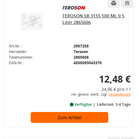
TEROSON SB 3155 500 ML 0,5
Liter 2865606
Art.Nr.:
2957258
Hersteller:
Teroson
Teilenummer:
2865606
EAN-Nr.:
4058093043370
12,48 €
24,96 € pro 1 l
inkl. gesetzl. MwSt., zzgl.
Versandkosten
Verfügbar
Lieferzeit: 3-4 Tage
Zum Artikel