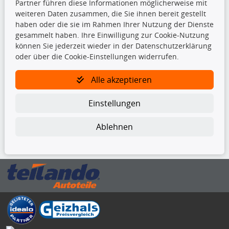
Partner führen diese Informationen möglicherweise mit
Kupplungssatz
weiteren Daten zusammen, die Sie ihnen bereit gestellt
Querlenker
haben oder die sie im Rahmen Ihrer Nutzung der Dienste
Radlager
gesammelt haben. Ihre Einwilligung zur Cookie-Nutzung
Stoßdämpfer
können Sie jederzeit wieder in der Datenschutzerklärung
oder über die Cookie-Einstellungen widerrufen.
TecDoc Inside
Alle akzeptieren
Einstellungen
Ablehnen
Die hier angezeigten Daten insbesondere die gesamte Datenbank dürfen
nicht kopiert werden.
Es ist zu unterlassen, die Daten oder die gesamte Datenbank ohne
vorherige Zustimmung von TecDoc zu vervielfältigen, zu verbreiten
und/oder diese Handlungen durch Dritte ausführen zu lassen. Ein
Zuwiderhandeln stellt eine Urheberrechtsverletzung dar und wird verfolgt.
Bitte prüfen Sie, ob das über unseren Onlineshop identifizierte Ersatzteil
auch tatsächlich dem gesuchten Ersatzteil entspricht.
Gegebenenfalls sind ergänzende Informationen notwendig, um