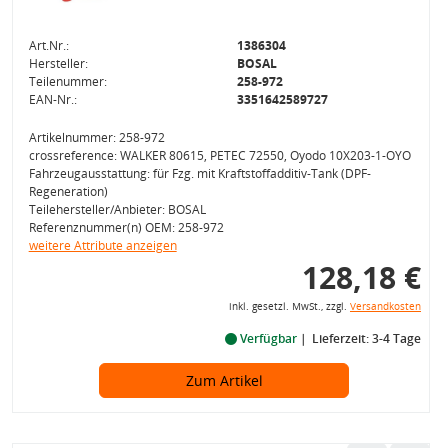
Art.Nr.:
1386304
Hersteller:
BOSAL
Teilenummer:
258-972
EAN-Nr.:
3351642589727
Artikelnummer: 258-972
crossreference: WALKER 80615, PETEC 72550, Oyodo 10X203-1-OYO
Fahrzeugausstattung: für Fzg. mit Kraftstoffadditiv-Tank (DPF-
Regeneration)
Teilehersteller/Anbieter: BOSAL
Referenznummer(n) OEM: 258-972
weitere Attribute anzeigen
128,18 €
inkl. gesetzl. MwSt., zzgl.
Versandkosten
Verfügbar
Lieferzeit: 3-4 Tage
Zum Artikel