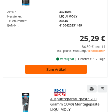
Art.Nr.:
3321693
Hersteller:
LIQUI MOLY
Teilenummer:
23146
EAN-Nr.:
4100420231469
25,29 €
84,30 € pro 1 l
inkl. gesetzl. MwSt., zzgl.
Versandkosten
Verfügbar
Lieferzeit: 1-2 Tage
Zum Artikel
Auspuffreparaturpaste 200
Gramm (3340) Montagepaste
LIQUI MOLY