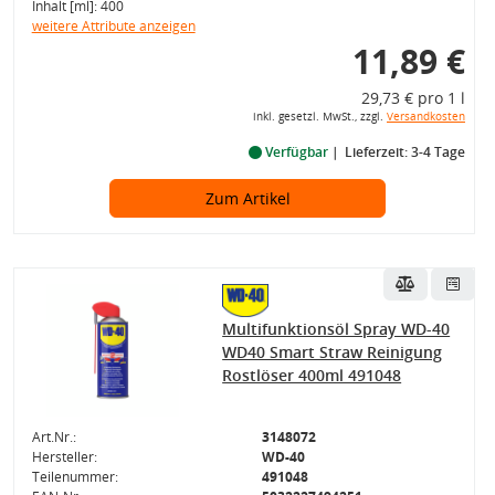
Inhalt [ml]: 400
weitere Attribute anzeigen
11,89 €
29,73 € pro 1 l
inkl. gesetzl. MwSt., zzgl.
Versandkosten
Verfügbar
Lieferzeit: 3-4 Tage
Zum Artikel
Multifunktionsöl Spray WD-40
WD40 Smart Straw Reinigung
Rostlöser 400ml 491048
Art.Nr.:
3148072
Hersteller:
WD-40
Teilenummer:
491048