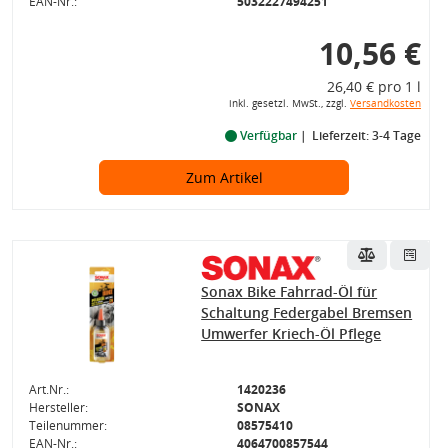
EAN-Nr.:
5032227494251
10,56 €
26,40 € pro 1 l
inkl. gesetzl. MwSt., zzgl.
Versandkosten
Verfügbar
Lieferzeit: 3-4 Tage
Zum Artikel
Sonax Bike Fahrrad-Öl für
Schaltung Federgabel Bremsen
Umwerfer Kriech-Öl Pflege
Art.Nr.:
1420236
Hersteller:
SONAX
Teilenummer:
08575410
EAN-Nr.:
4064700857544