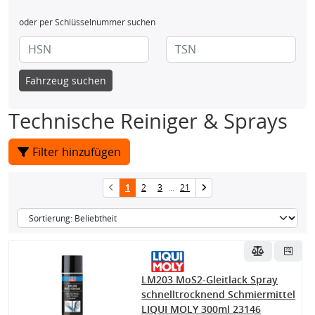
oder per Schlüsselnummer suchen
Fahrzeug suchen
Technische Reiniger & Sprays
Filter hinzufügen
1
2
3
...
21
LM203 MoS2-Gleitlack Spray
schnelltrocknend Schmiermittel
LIQUI MOLY 300ml 23146