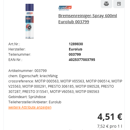
Bremsenreiniger-Spray 600ml
Eurolub 003799
Art.Nr.:
1289830
Hersteller:
Eurolub
Teilenummer:
003799
EAN-Nr.:
4025377003795
Artikelnummer: 003799
chem. Eigenschaft: kriechfähig
crossreference: MOTIP 000563, MOTIP V05563, MOTIP 090514, MOTIP
V25563, MOTIP 000291, PRESTO 306185, MOTIP 090528, PRESTO
307287, PRESTO 315541, MOTIP V60563, MOTIP 090563
Gebindeart: Sprühdose
Teilehersteller/Anbieter: Eurolub
weitere Attribute anzeigen
4,51 €
7,52 € pro 1 l