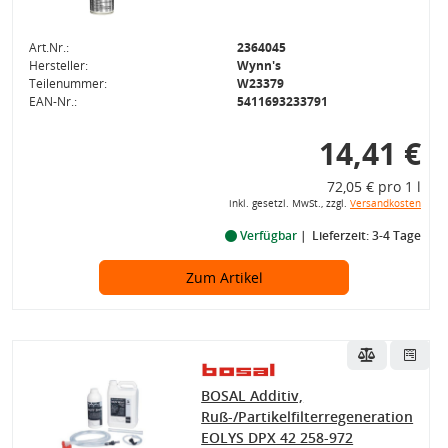
Art.Nr.:
2364045
Hersteller:
Wynn's
Teilenummer:
W23379
EAN-Nr.:
5411693233791
14,41 €
72,05 € pro 1 l
inkl. gesetzl. MwSt., zzgl.
Versandkosten
Verfügbar
Lieferzeit: 3-4 Tage
Zum Artikel
BOSAL Additiv,
Ruß-/Partikelfilterregeneration
EOLYS DPX 42 258-972