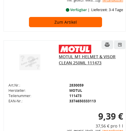
inkl. gesetzl. MwSt., zzgl.
Versandkosten
Verfügbar
Lieferzeit: 3-4 Tage
Zum Artikel
MOTUL M1 HELMET & VISOR
CLEAN 250ML 111473
Art.Nr.:
2830059
Hersteller:
MOTUL
Teilenummer:
111473
EAN-Nr.:
3374650333113
9,39 €
37,56 € pro 1 l
inkl. gesetzl. MwSt., zzgl.
Versandkosten