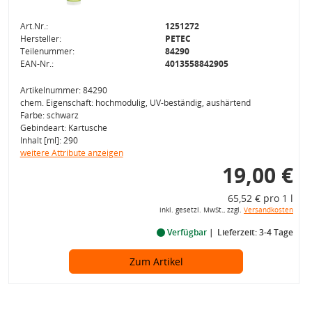
Art.Nr.:
1251272
Hersteller:
PETEC
Teilenummer:
84290
EAN-Nr.:
4013558842905
Artikelnummer: 84290
chem. Eigenschaft: hochmodulig, UV-beständig, aushärtend
Farbe: schwarz
Gebindeart: Kartusche
Inhalt [ml]: 290
weitere Attribute anzeigen
19,00 €
65,52 € pro 1 l
inkl. gesetzl. MwSt., zzgl.
Versandkosten
Verfügbar
Lieferzeit: 3-4 Tage
Zum Artikel