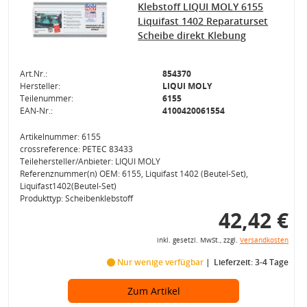
Klebstoff LIQUI MOLY 6155
Liquifast 1402 Reparaturset
Scheibe direkt Klebung
Art.Nr.:
854370
Hersteller:
LIQUI MOLY
Teilenummer:
6155
EAN-Nr.:
4100420061554
Artikelnummer: 6155
crossreference: PETEC 83433
Teilehersteller/Anbieter: LIQUI MOLY
Referenznummer(n) OEM: 6155, Liquifast 1402 (Beutel-Set),
Liquifast1402(Beutel-Set)
Produkttyp: Scheibenklebstoff
42,42 €
inkl. gesetzl. MwSt., zzgl.
Versandkosten
Nur wenige verfügbar
Lieferzeit: 3-4 Tage
Zum Artikel