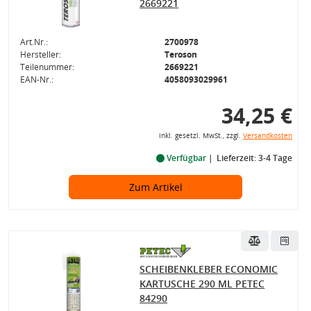
2669221
Art.Nr.:
2700978
Hersteller:
Teroson
Teilenummer:
2669221
EAN-Nr.:
4058093029961
34,25 €
inkl. gesetzl. MwSt., zzgl.
Versandkosten
Verfügbar
Lieferzeit: 3-4 Tage
Zum Artikel
SCHEIBENKLEBER ECONOMIC
KARTUSCHE 290 ML PETEC
84290