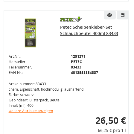
Petec Scheibenkleber-Set
Schlauchbeutel 400ml 83433
Art.Nr.:
1251271
Hersteller:
PETEC
Teilenummer:
83433
EAN-Nr.:
4013558834337
Artikelnummer: 83433
chem. Eigenschaft: hochmodulig, aushärtend
Farbe: schwarz
Gebindeart: Blisterpack, Beutel
Inhalt [ml]: 400
weitere Attribute anzeigen
26,50 €
66,25 € pro 1 l