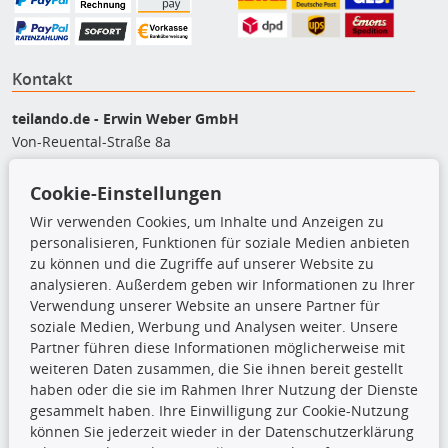
Kontakt
teilando.de - Erwin Weber GmbH
Von-Reuental-Straße 8a
85376 Hetzenhausen
+49 (0) 8165 / 5093200
Cookie-Einstellungen
shop@teilando.de
Wir verwenden Cookies, um Inhalte und Anzeigen zu
personalisieren, Funktionen für soziale Medien anbieten
Top Produkte
zu können und die Zugriffe auf unserer Website zu
analysieren. Außerdem geben wir Informationen zu Ihrer
Beleuchtung
Verwendung unserer Website an unsere Partner für
Bremsbeläge
soziale Medien, Werbung und Analysen weiter. Unsere
Bremsscheiben
Partner führen diese Informationen möglicherweise mit
Kupplungssatz
weiteren Daten zusammen, die Sie ihnen bereit gestellt
Querlenker
haben oder die sie im Rahmen Ihrer Nutzung der Dienste
Radlager
gesammelt haben. Ihre Einwilligung zur Cookie-Nutzung
Stoßdämpfer
können Sie jederzeit wieder in der Datenschutzerklärung