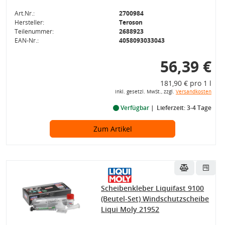
Art.Nr.:
2700984
Hersteller:
Teroson
Teilenummer:
2688923
EAN-Nr.:
4058093033043
56,39 €
181,90 € pro 1 l
inkl. gesetzl. MwSt., zzgl.
Versandkosten
Verfügbar
Lieferzeit: 3-4 Tage
Zum Artikel
Scheibenkleber Liquifast 9100
(Beutel-Set) Windschutzscheibe
Liqui Moly 21952