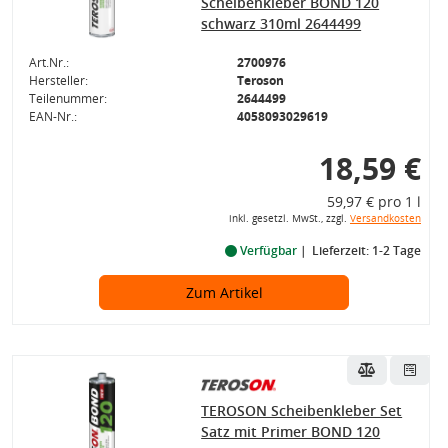
Scheibenkleber BOND 120
schwarz 310ml 2644499
Art.Nr.:
2700976
Hersteller:
Teroson
Teilenummer:
2644499
EAN-Nr.:
4058093029619
18,59 €
59,97 € pro 1 l
inkl. gesetzl. MwSt., zzgl.
Versandkosten
Verfügbar
Lieferzeit: 1-2 Tage
Zum Artikel
TEROSON Scheibenkleber Set
Satz mit Primer BOND 120