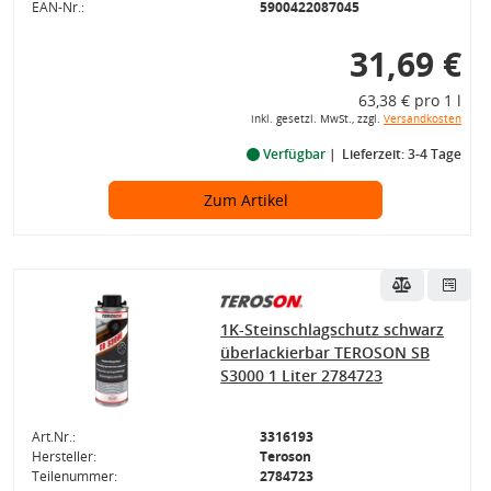
EAN-Nr.:
5900422087045
31,69 €
63,38 € pro 1 l
inkl. gesetzl. MwSt., zzgl.
Versandkosten
Verfügbar
Lieferzeit: 3-4 Tage
Zum Artikel
1K-Steinschlagschutz schwarz
überlackierbar TEROSON SB
S3000 1 Liter 2784723
Art.Nr.:
3316193
Hersteller:
Teroson
Teilenummer:
2784723