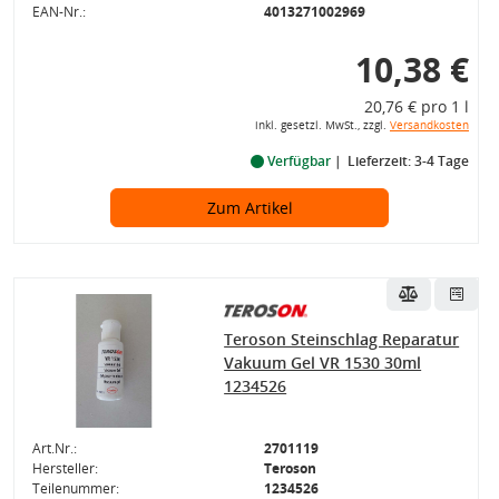
EAN-Nr.:
4013271002969
10,38 €
20,76 € pro 1 l
inkl. gesetzl. MwSt., zzgl.
Versandkosten
Verfügbar
Lieferzeit: 3-4 Tage
Zum Artikel
Teroson Steinschlag Reparatur
Vakuum Gel VR 1530 30ml
1234526
Art.Nr.:
2701119
Hersteller:
Teroson
Teilenummer:
1234526