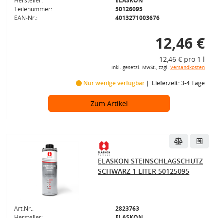
Hersteller:
ELASKON
Teilenummer:
50126095
EAN-Nr.:
4013271003676
12,46 €
12,46 € pro 1 l
inkl. gesetzl. MwSt., zzgl.
Versandkosten
Nur wenige verfügbar
Lieferzeit: 3-4 Tage
Zum Artikel
ELASKON STEINSCHLAGSCHUTZ
SCHWARZ 1 LITER 50125095
Art.Nr.:
2823763
Hersteller:
ELASKON