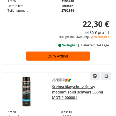
Art.Nr.:
3190948
Hersteller:
Teroson
Teilenummer:
2792554
22,30 €
44,60 € pro 1 l
inkl. gesetzl. MwSt., zzgl.
Versandkosten
Verfügbar
Lieferzeit: 3-4 Tage
Zum Artikel
Steinschlagschutz-Spray
medium solid schwarz 500ml
MOTIP 000001
Art.Nr.:
873110