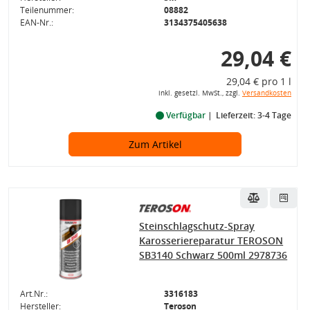
Teilenummer:
08882
EAN-Nr.:
3134375405638
29,04 €
29,04 € pro 1 l
inkl. gesetzl. MwSt., zzgl.
Versandkosten
Verfügbar
Lieferzeit: 3-4 Tage
Zum Artikel
Steinschlagschutz-Spray
Karosseriereparatur TEROSON
SB3140 Schwarz 500ml 2978736
Art.Nr.:
3316183
Hersteller:
Teroson