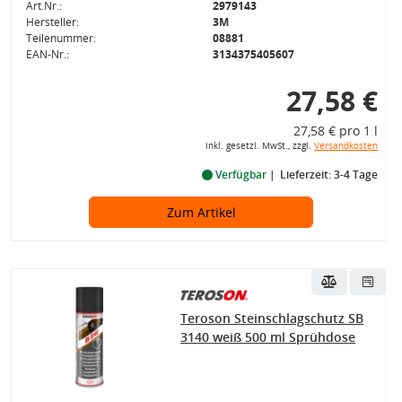
Art.Nr.:
2979143
Hersteller:
3M
Teilenummer:
08881
EAN-Nr.:
3134375405607
27,58 €
27,58 € pro 1 l
inkl. gesetzl. MwSt., zzgl.
Versandkosten
Verfügbar
Lieferzeit: 3-4 Tage
Zum Artikel
Teroson Steinschlagschutz SB
3140 weiß 500 ml Sprühdose