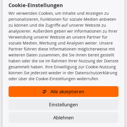
Cookie-Einstellungen
shop@teilando.de
Wir verwenden Cookies, um Inhalte und Anzeigen zu
Top Produkte
personalisieren, Funktionen für soziale Medien anbieten
zu können und die Zugriffe auf unserer Website zu
Beleuchtung
analysieren. Außerdem geben wir Informationen zu Ihrer
Bremsbeläge
Verwendung unserer Website an unsere Partner für
Bremsscheiben
soziale Medien, Werbung und Analysen weiter. Unsere
Kupplungssatz
Partner führen diese Informationen möglicherweise mit
Querlenker
weiteren Daten zusammen, die Sie ihnen bereit gestellt
Radlager
haben oder die sie im Rahmen Ihrer Nutzung der Dienste
Stoßdämpfer
gesammelt haben. Ihre Einwilligung zur Cookie-Nutzung
können Sie jederzeit wieder in der Datenschutzerklärung
oder über die Cookie-Einstellungen widerrufen.
TecDoc Inside
Alle akzeptieren
Einstellungen
Die hier angezeigten Daten insbesondere die gesamte Datenbank dürfen
Ablehnen
nicht kopiert werden.
Es ist zu unterlassen, die Daten oder die gesamte Datenbank ohne