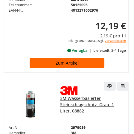
Teilenummer:
50125095
EAN-Nr.:
4013271002976
12,19 €
12,19 € pro 1 l
inkl. gesetzl. MwSt., zzgl.
Versandkosten
Verfügbar
Lieferzeit: 3-4 Tage
Zum Artikel
3M Wasserbasierter
Steinschlagschutz, Grau, 1
Liter, 08882
Art.Nr.:
2979089
Hersteller:
3M