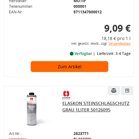
Hersteller:
MOTIP
Teilenummer:
000001
EAN-Nr.:
8711347000012
9,09 €
18,18 € pro 1 l
inkl. gesetzl. MwSt., zzgl.
Versandkosten
Verfügbar
Lieferzeit: 3-4 Tage
Zum Artikel
ELASKON STEINSCHLAGSCHUTZ
GRAU 1LITER 50126095
Art.Nr.:
2823771