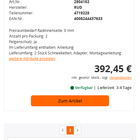
Art.Nr.:
2804182
Hersteller:
RUD
Teilenummer:
4719228
EAN-Nr.:
4008244437633
Freiraumbedarf Radinnenseite: 0 mm
Anzahl pro Packung: 2
Felgenschutz: Ja
Im Lieferumfang enthalten: Anleitung
Lieferumfang: 2 Stück Schneeketten, Adapter, Montageanleitung
weitere Attribute anzeigen
392,45 €
inkl. gesetzl. MwSt., zzgl.
Versandkosten
Verfügbar
Lieferzeit: 3-4 Tage
Zum Artikel
1