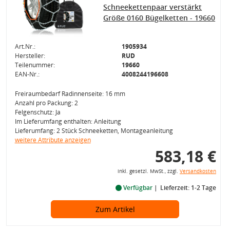
Schneekettenpaar verstärkt
Größe 0160 Bügelketten - 19660
Art.Nr.:
1905934
Hersteller:
RUD
Teilenummer:
19660
EAN-Nr.:
4008244196608
Freiraumbedarf Radinnenseite: 16 mm
Anzahl pro Packung: 2
Felgenschutz: Ja
Im Lieferumfang enthalten: Anleitung
Lieferumfang: 2 Stück Schneeketten, Montageanleitung
weitere Attribute anzeigen
583,18 €
inkl. gesetzl. MwSt., zzgl.
Versandkosten
Verfügbar
Lieferzeit: 1-2 Tage
Zum Artikel