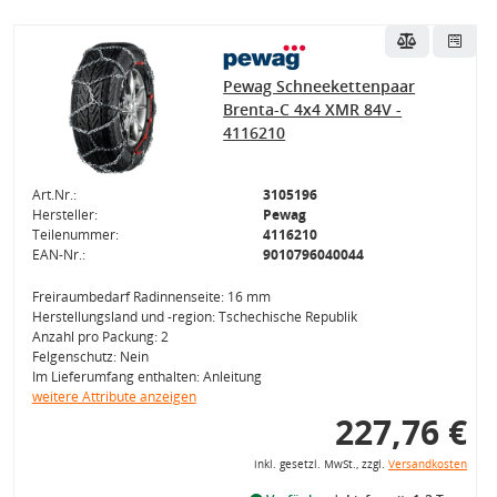
Pewag Schneekettenpaar
Brenta-C 4x4 XMR 84V -
4116210
Art.Nr.:
3105196
Hersteller:
Pewag
Teilenummer:
4116210
EAN-Nr.:
9010796040044
Freiraumbedarf Radinnenseite: 16 mm
Herstellungsland und -region: Tschechische Republik
Anzahl pro Packung: 2
Felgenschutz: Nein
Im Lieferumfang enthalten: Anleitung
weitere Attribute anzeigen
227,76 €
inkl. gesetzl. MwSt., zzgl.
Versandkosten