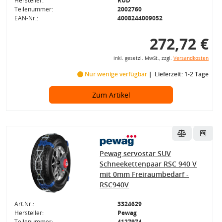
Hersteller:
RUD
Teilenummer:
2002760
EAN-Nr.:
4008244009052
272,72 €
inkl. gesetzl. MwSt., zzgl.
Versandkosten
Nur wenige verfügbar
Lieferzeit: 1-2 Tage
Zum Artikel
Pewag servostar SUV
Schneekettenpaar RSC 940 V
mit 0mm Freiraumbedarf -
RSC940V
Art.Nr.:
3324629
Hersteller:
Pewag
Teilenummer:
4127974