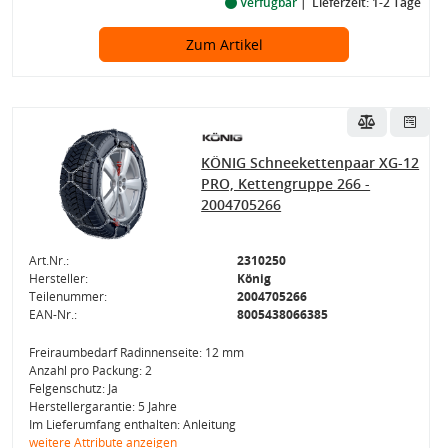
Verfügbar
Lieferzeit: 1-2 Tage
Zum Artikel
KÖNIG Schneekettenpaar XG-12
PRO, Kettengruppe 266 -
2004705266
Art.Nr.:
2310250
Hersteller:
König
Teilenummer:
2004705266
EAN-Nr.:
8005438066385
Freiraumbedarf Radinnenseite: 12 mm
Anzahl pro Packung: 2
Felgenschutz: Ja
Herstellergarantie: 5 Jahre
Im Lieferumfang enthalten: Anleitung
weitere Attribute anzeigen