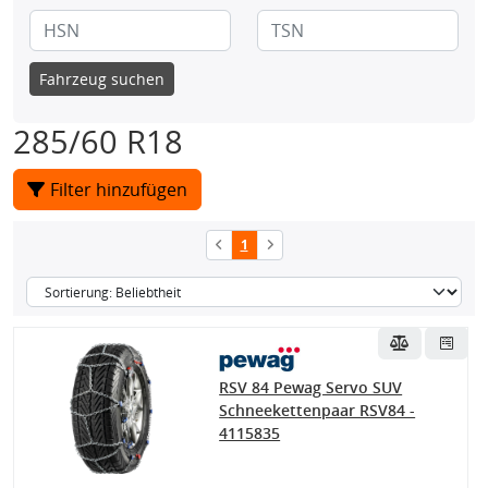
Fahrzeug suchen
285/60 R18
Filter hinzufügen
1
RSV 84 Pewag Servo SUV
Schneekettenpaar RSV84 -
4115835