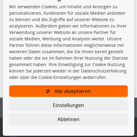
Bremsscheiben
Wir verwenden Cookies, um Inhalte und Anzeigen zu
Kupplungssatz
personalisieren, Funktionen für soziale Medien anbieten
Querlenker
zu können und die Zugriffe auf unserer Website zu
Radlager
analysieren. Außerdem geben wir Informationen zu Ihrer
Stoßdämpfer
Verwendung unserer Website an unsere Partner für
soziale Medien, Werbung und Analysen weiter. Unsere
TecDoc Inside
Partner führen diese Informationen möglicherweise mit
weiteren Daten zusammen, die Sie ihnen bereit gestellt
haben oder die sie im Rahmen Ihrer Nutzung der Dienste
gesammelt haben. Ihre Einwilligung zur Cookie-Nutzung
können Sie jederzeit wieder in der Datenschutzerklärung
oder über die Cookie-Einstellungen widerrufen.
Die hier angezeigten Daten insbesondere die gesamte Datenbank dürfen
nicht kopiert werden.
Alle akzeptieren
Es ist zu unterlassen, die Daten oder die gesamte Datenbank ohne
vorherige Zustimmung von TecDoc zu vervielfältigen, zu verbreiten
Einstellungen
und/oder diese Handlungen durch Dritte ausführen zu lassen. Ein
Zuwiderhandeln stellt eine Urheberrechtsverletzung dar und wird verfolgt.
Ablehnen
Bitte prüfen Sie, ob das über unseren Onlineshop identifizierte Ersatzteil
auch tatsächlich dem gesuchten Ersatzteil entspricht.