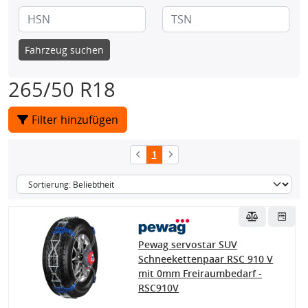
Fahrzeug suchen
265/50 R18
Filter hinzufügen
1
Pewag servostar SUV
Schneekettenpaar RSC 910 V
mit 0mm Freiraumbedarf -
RSC910V