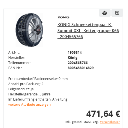
KÖNIG Schneekettenpaar K-
Summit XXL, Kettengruppe K66
- 2004565766
Art.Nr.:
1905814
Hersteller:
König
Teilenummer:
2004565766
EAN-Nr.:
8005438014829
Freiraumbedarf Radinnenseite: 0 mm
Anzahl pro Packung: 2
Felgenschutz: Ja
Herstellergarantie: 5 Jahre
Im Lieferumfang enthalten: Anleitung
weitere Attribute anzeigen
471,64 €
inkl. gesetzl. MwSt., zzgl.
Versandkosten