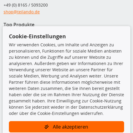
+49 (0) 8165 / 5093200
shop@teilando.de
Top Produkte
Cookie-Einstellungen
Beleuchtung
Bremsbeläge
Wir verwenden Cookies, um Inhalte und Anzeigen zu
Bremsscheiben
personalisieren, Funktionen für soziale Medien anbieten
Kupplungssatz
zu können und die Zugriffe auf unserer Website zu
Querlenker
analysieren. Außerdem geben wir Informationen zu Ihrer
Radlager
Verwendung unserer Website an unsere Partner für
Stoßdämpfer
soziale Medien, Werbung und Analysen weiter. Unsere
Partner führen diese Informationen möglicherweise mit
weiteren Daten zusammen, die Sie ihnen bereit gestellt
TecDoc Inside
haben oder die sie im Rahmen Ihrer Nutzung der Dienste
gesammelt haben. Ihre Einwilligung zur Cookie-Nutzung
können Sie jederzeit wieder in der Datenschutzerklärung
oder über die Cookie-Einstellungen widerrufen.
Die hier angezeigten Daten insbesondere die gesamte Datenbank dürfen
Alle akzeptieren
nicht kopiert werden.