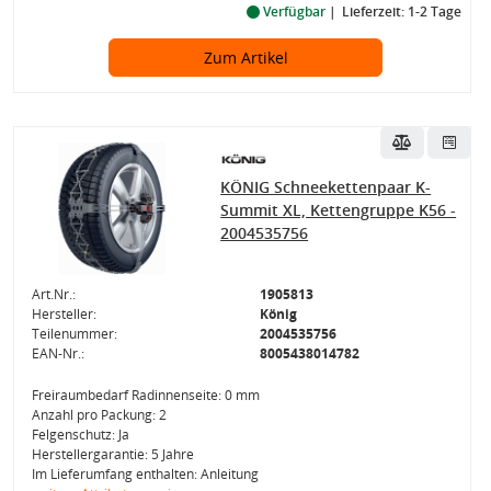
Verfügbar
Lieferzeit: 1-2 Tage
Zum Artikel
KÖNIG Schneekettenpaar K-
Summit XL, Kettengruppe K56 -
2004535756
Art.Nr.:
1905813
Hersteller:
König
Teilenummer:
2004535756
EAN-Nr.:
8005438014782
Freiraumbedarf Radinnenseite: 0 mm
Anzahl pro Packung: 2
Felgenschutz: Ja
Herstellergarantie: 5 Jahre
Im Lieferumfang enthalten: Anleitung