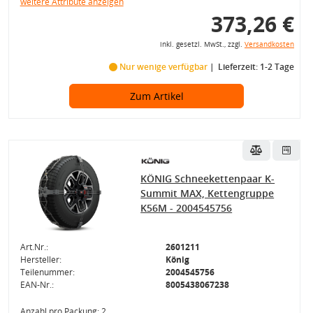
weitere Attribute anzeigen
373,26 €
inkl. gesetzl. MwSt., zzgl.
Versandkosten
Nur wenige verfügbar
Lieferzeit: 1-2 Tage
Zum Artikel
KÖNIG Schneekettenpaar K-
Summit MAX, Kettengruppe
K56M - 2004545756
Art.Nr.:
2601211
Hersteller:
König
Teilenummer:
2004545756
EAN-Nr.:
8005438067238
Anzahl pro Packung: 2