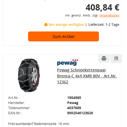
408,84 €
inkl. gesetzl. MwSt., zzgl.
Versandkosten
Nur wenige verfügbar
Lieferzeit: 1-2 Tage
Zum Artikel
Pewag Schneekettenpaar
Brenta-C 4x4 XMR 80V - Art.Nr.
12362
Art.Nr.:
1904860
Hersteller:
Pewag
Teilenummer:
4037689
EAN-Nr.:
9002546123626
Freiraumbedarf Radinnenseite: 16 mm