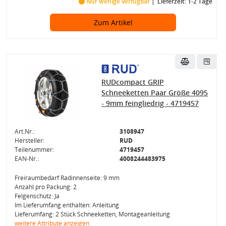
Nur wenige verfügbar
Lieferzeit: 1-2 Tage
Zum Artikel
RUDcompact GRIP
Schneeketten Paar Größe 4095
- 9mm feingliedrig - 4719457
Art.Nr.:
3108947
Hersteller:
RUD
Teilenummer:
4719457
EAN-Nr.:
4008244483975
Freiraumbedarf Radinnenseite: 9 mm
Anzahl pro Packung: 2
Felgenschutz: Ja
Im Lieferumfang enthalten: Anleitung
Lieferumfang: 2 Stück Schneeketten, Montageanleitung
weitere Attribute anzeigen