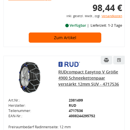
98,44 €
inkl. gesetzl. MwSt., zzgl.
Versandkosten
Verfügbar
Lieferzeit: 1-2 Tage
Zum Artikel
RUDcompact Easytop V Größe
4900 Schneekettenpaar
verstärkt 12mm SUV - 4717536
Art.Nr.:
2381499
Hersteller:
RUD
Teilenummer:
4717536
EAN-Nr.:
4008244295752
Freiraumbedarf Radinnenseite: 12 mm