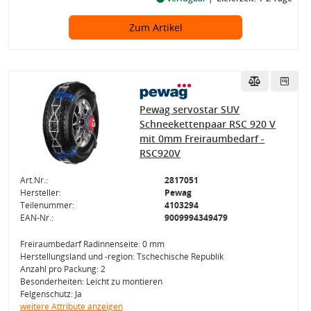
Zum Artikel
Pewag servostar SUV
Schneekettenpaar RSC 920 V
mit 0mm Freiraumbedarf -
RSC920V
Art.Nr.:
2817051
Hersteller:
Pewag
Teilenummer:
4103294
EAN-Nr.:
9009994349479
Freiraumbedarf Radinnenseite: 0 mm
Herstellungsland und -region: Tschechische Republik
Anzahl pro Packung: 2
Besonderheiten: Leicht zu montieren
Felgenschutz: Ja
weitere Attribute anzeigen