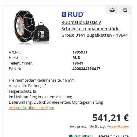
RUDmatic Classic V
Schneekettenpaar verstärkt
Größe 0141 Bügelketten - 19641
Art.Nr.:
1905931
Hersteller:
RUD
Teilenummer:
19641
EAN-Nr.:
4008244196417
Freiraumbedarf Radinnenseite: 16 mm
Anzahl pro Packung: 2
Felgenschutz: Ja
Im Lieferumfang enthalten: Anleitung
Lieferumfang: 2 Stück Schneeketten, Montageanleitung
weitere Attribute anzeigen
541,21 €
inkl. gesetzl. MwSt., zzgl.
Versandkosten
Verfügbar
Lieferzeit: 1-2 Tage