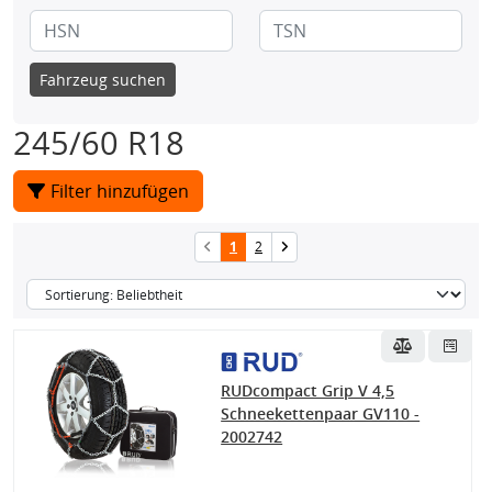
Fahrzeug suchen
245/60 R18
Filter hinzufügen
1
2
RUDcompact Grip V 4,5
Schneekettenpaar GV110 -
2002742