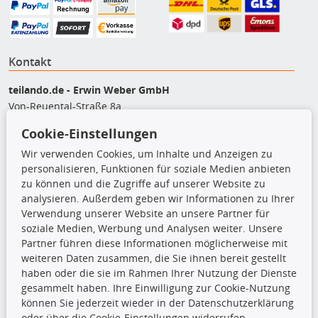
Kontakt
teilando.de - Erwin Weber GmbH
Von-Reuental-Straße 8a
85376 Hetzenhausen
Cookie-Einstellungen
+49 (0) 8165 / 5093200
Wir verwenden Cookies, um Inhalte und Anzeigen zu
shop@teilando.de
personalisieren, Funktionen für soziale Medien anbieten
zu können und die Zugriffe auf unserer Website zu
Top Produkte
analysieren. Außerdem geben wir Informationen zu Ihrer
Verwendung unserer Website an unsere Partner für
Beleuchtung
soziale Medien, Werbung und Analysen weiter. Unsere
Bremsbeläge
Partner führen diese Informationen möglicherweise mit
Bremsscheiben
weiteren Daten zusammen, die Sie ihnen bereit gestellt
Kupplungssatz
haben oder die sie im Rahmen Ihrer Nutzung der Dienste
Querlenker
gesammelt haben. Ihre Einwilligung zur Cookie-Nutzung
Radlager
können Sie jederzeit wieder in der Datenschutzerklärung
Stoßdämpfer
oder über die Cookie-Einstellungen widerrufen.