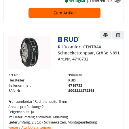
Verfügbar
Lieferzeit: 1-2 Tage
Zum Artikel
RUDcomfort CENTRAX
Schneekettenpaar, Größe N891,
Art.Nr. 4716732
Art.Nr.:
1906030
Hersteller:
RUD
Teilenummer:
4716732
EAN-Nr.:
4008244272395
Freiraumbedarf Radinnenseite: 0 mm
Anzahl pro Packung: 2
Felgenschutz: Ja
Im Lieferumfang enthalten: Anleitung
Lieferumfang: 2 Stück Schneeketten, Montageanleitung
weitere Attribute anzeigen