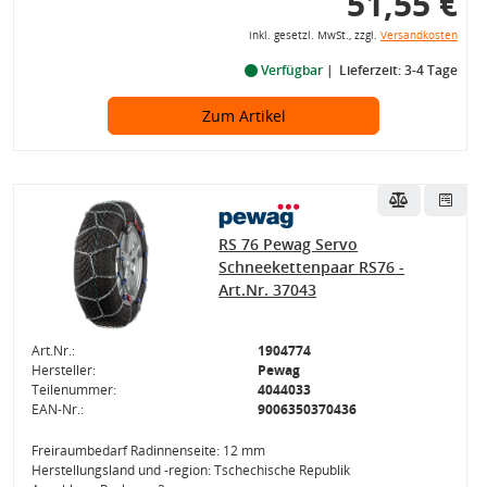
51,55 €
inkl. gesetzl. MwSt., zzgl.
Versandkosten
Verfügbar
Lieferzeit: 3-4 Tage
Zum Artikel
RS 76 Pewag Servo
Schneekettenpaar RS76 -
Art.Nr. 37043
Art.Nr.:
1904774
Hersteller:
Pewag
Teilenummer:
4044033
EAN-Nr.:
9006350370436
Freiraumbedarf Radinnenseite: 12 mm
Herstellungsland und -region: Tschechische Republik