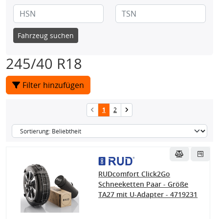
Fahrzeug suchen
245/40 R18
Filter hinzufügen
1
2
RUDcomfort Click2Go
Schneeketten Paar - Größe
TA27 mit U-Adapter - 4719231