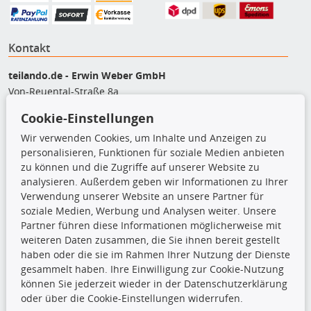
Kontakt
teilando.de - Erwin Weber GmbH
Von-Reuental-Straße 8a
85376 Hetzenhausen
Cookie-Einstellungen
+49 (0) 8165 / 5093200
Wir verwenden Cookies, um Inhalte und Anzeigen zu
shop@teilando.de
personalisieren, Funktionen für soziale Medien anbieten
zu können und die Zugriffe auf unserer Website zu
Top Produkte
analysieren. Außerdem geben wir Informationen zu Ihrer
Beleuchtung
Verwendung unserer Website an unsere Partner für
Bremsbeläge
soziale Medien, Werbung und Analysen weiter. Unsere
Bremsscheiben
Partner führen diese Informationen möglicherweise mit
Kupplungssatz
weiteren Daten zusammen, die Sie ihnen bereit gestellt
Querlenker
haben oder die sie im Rahmen Ihrer Nutzung der Dienste
Radlager
gesammelt haben. Ihre Einwilligung zur Cookie-Nutzung
Stoßdämpfer
können Sie jederzeit wieder in der Datenschutzerklärung
oder über die Cookie-Einstellungen widerrufen.